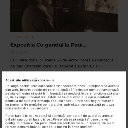
CLIPA DE ARTA
Expozitia Cu gandul la Paul…
11/12/2016
Cu iubire, dor si prietenie, 28 de pictori care l-au cunoscut
pe Paul Gherasim, care l-au admirat, l-au iubit, i-au
impartasit viziunea si gandurile, au stat in preajma...
Acest site utilizează cookie-uri
Pe lângă cookie-urile care sunt strict necesare pentru funcționarea acestui
site web, folosim cookie-uri care ne ajută să înțelegem cum se navighează
pe site-ul nostru și ajută la îmbunătățirea modului în care funcționează site-
ul, de exemplu, făcând rezultatele să fie mai exacte în cazul căutărilor,
pentru a măsura performanța site-ului nostru. Partenerii noștri folosesc
instrumente de urmărire pentru a oferi publicitate personalizată pe baza
obiceiurilor dvs. de navigare.
Puteți face clic pe „Acceptă si continuă” pentru a fi de acord cu aceste
utilizări sau puteți face clic pe „Personalizează setările” pentru a vă
configura opțiunile. Vă puteți modifica preferințele și, în special, vă puteți
retrage consimțământul pe site-ul nostru în orice moment.