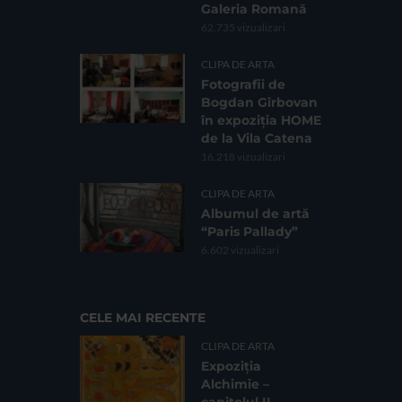
Galeria Romană
62.735 vizualizari
CLIPA DE ARTA
Fotografii de
Bogdan Gîrbovan
în expoziția HOME
de la Vila Catena
16.218 vizualizari
CLIPA DE ARTA
Albumul de artă
“Paris Pallady”
6.602 vizualizari
CELE MAI RECENTE
CLIPA DE ARTA
Expoziția
Alchimie –
capitolul II