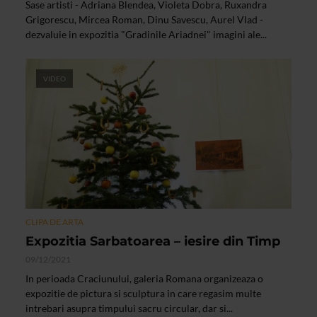
Sase artisti - Adriana Blendea, Violeta Dobra, Ruxandra
Grigorescu, Mircea Roman, Dinu Savescu, Aurel Vlad -
dezvaluie in expozitia "Gradinile Ariadnei" imagini ale...
VIDEO
CLIPA DE ARTA
Expozitia Sarbatoarea – iesire din Timp
09/12/2021
In perioada Craciunului, galeria Romana organizeaza o
expozitie de pictura si sculptura in care regasim multe
intrebari asupra timpului sacru circular, dar si...