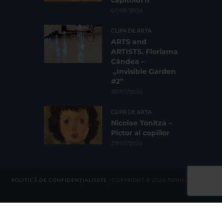
07/08/2026
CLIPA DE ARTA
ARTS and
ARTISTS. Floriama
Cândea –
„Invisible Garden
#2”
30/07/2026
CLIPA DE ARTA
Nicolae Tonitza –
Pictor al copiilor
29/07/2026
POLITICĂ DE CONFIDENȚIALITATE
| COPYRIGHT © 2026 TONICA GROUP