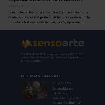
19/06/2014
Sase pictori si un fotograf s-au lasat fermecati de insula
Madeira si au realizat peste 70 de lucrari expuse acum la
Biblioteca Nationala a Romaniei, Sala Symposium in...
FUNDATIA FILDAS ART
Nr inreg registrul special: 4 PJ/ 29.01.2013
Cod fiscal: 9164384
Sediu social: Str. Delfinului, Nr. 6, parter Bl. 42,
Sc. 4, Ap. 197, Sector 2
CELE MAI VIZUALIZATE
CLIPA DE ARTA
Expoziția de
pictură și
sculptură „Sărbăt
oarea florilor” la