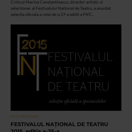
Criticul Marina Constantinescu, director artistic si
selectioner al Festivalului National de Teatru, a anuntat
selectia oficiala a celei de-a 27-a editii a FNT...
ALTE MATERIALE
FESTIVALUL NAŢIONAL DE TEATRU
2015, editia a-25-a