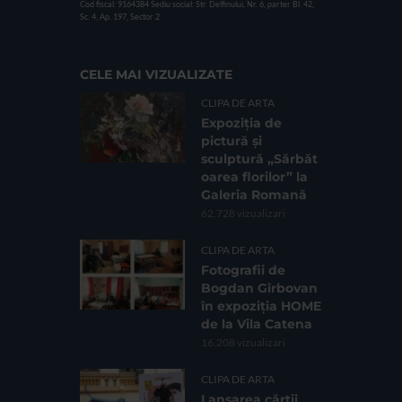
Cod fiscal: 9164384
Sediu social: Str. Delfinului, Nr. 6, parter Bl. 42,
Sc. 4, Ap. 197, Sector 2
CELE MAI VIZUALIZATE
CLIPA DE ARTA
Expoziția de
pictură și
sculptură „Sărbăt
oarea florilor” la
Galeria Romană
62.728 vizualizari
CLIPA DE ARTA
Fotografii de
Bogdan Gîrbovan
în expoziția HOME
de la Vila Catena
16.208 vizualizari
CLIPA DE ARTA
Lansarea cărții