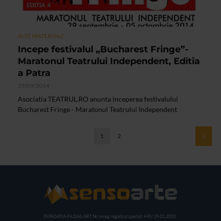
ALTE MATERIALE
Incepe festivalul „Bucharest Fringe”-
Maratonul Teatrului Independent, Editia
a Patra
29/09/2014
Asociatia TEATRUL.RO anunta inceperea festivalului
Bucharest Fringe - Maratonul Teatrului Independent
1
2
FUNDATIA FILDAS ART
Nr inreg registrul special: 4 PJ/ 29.01.2013