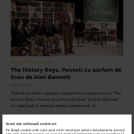
VIDEO
ARTELE SPECTACOLULUI
The History Boys. Povesti cu parfum de
liceu de Alan Bennett
06/03/2015
Teatrul Excelsior a gazduit avanpremiera spectacolului ”The
History Boys. Povesti cu parfum de liceu” de Alan Bennett,
un regal teatral exclusiv pentru adolescenti, in...
Acest site utilizează cookie-uri
Pe lângă cookie-urile care sunt strict necesare pentru funcționarea acestui
site web, folosim cookie-uri care ne ajută să înțelegem cum se navighează