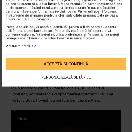
pe site-ul nostru și ajută la îmbunătățirea modului în care funcționează site-
ul, de exemplu, făcând rezultatele să fie mai exacte în cazul căutărilor,
pentru a măsura performanța site-ului nostru. Partenerii noștri folosesc
instrumente de urmărire pentru a oferi publicitate personalizată pe baza
obiceiurilor dvs. de navigare.
Puteți face clic pe „Acceptă si continuă” pentru a fi de acord cu aceste
utilizări sau puteți face clic pe „Personalizează setările” pentru a vă
configura opțiunile. Vă puteți modifica preferințele și, în special, vă puteți
retrage consimțământul pe site-ul nostru în orice moment.
Mai multe detalii
aici
.
ALTE MATERIALE
The History Boys. Povesti cu parfum de
ACCEPTĂ SI CONTINUĂ
liceu de Alan Bennett la Teatrul
EXCELSIOR
PERSONALIZEAZĂ SETĂRILE
03/03/2015
Joi, 5 martie si vineri, 6 martie, ora 18. 00, la Teatrul
Excelsior, vor avea loc avanpremierele spectacolului The
History Boys. Povesti cu parfum de liceu de Alan...
VIDEO