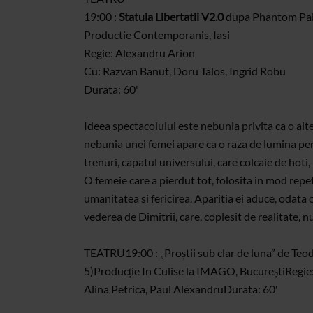
19:00 :
Statuia Libertatii V2.0
dupa Phantom Pains
Productie Contemporanis, Iasi
Regie: Alexandru Arion
Cu: Razvan Banut, Doru Talos, Ingrid Robu
Durata: 60'
Ideea spectacolului este nebunia privita ca o alte
nebunia unei femei apare ca o raza de lumina pent
trenuri, capatul universului, care colcaie de hoti,
O femeie care a pierdut tot, folosita in mod repe
umanitatea si fericirea. Aparitia ei aduce, odata
vederea de Dimitrii, care, coplesit de realitate, 
TEATRU
19:00 : „Proștii sub clar de luna” de Te
5)
Producție In Culise la IMAGO, București
Regie
Alina Petrica, Paul Alexandru
Durata: 60′