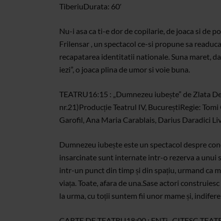
Tiberiu
Durata: 60′
Nu-i asa ca ti-e dor de copilarie, de joaca si de 
Frilensar , un spectacol ce-si propune sa readuca i
recapatarea identitatii nationale. Suna maret, da
iezi”, o joaca plina de umor si voie buna.
TEATRU
16:15 : „Dumnezeu iubește” de Zlata Dem
nr.21)
Producție Teatrul IV, București
Regie: Tomi 
Garofil, Ana Maria Carablais, Darius Daradici L
Dumnezeu iubește este un spectacol despre condiț
insarcinate sunt internate intr-o rezerva a unui 
intr-un punct din timp și din spațiu, urmand ca ma
viața. Toate, afara de una.
Sase actori construiesc 
la urma, cu toții suntem fii unor mame și, indife
CARTE DE TEATRU
18:00 : FNTi „CITESC TEATRU