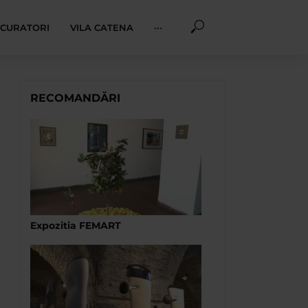
I CURATORI
VILA CATENA
···
RECOMANDĂRI
Expozitia FEMART