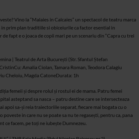
poveste? Vino la “Malaies in Calcaies” un spectacol de teatru marca
n prim plan traditiile si obiceiurile ca factor esential in
r de fapt e o joaca de copii mari pe un scenariu din “Capra cu trei
ina | Teatrul de Arta București (Str. Sfantul Ștefan
Cristin
Cu: Amalia Ciolan, Tamara Roman, Teodora Calagiu
iviu Cheloiu, Magda Catone
Durata: 1h
ia femeii și despre rolul și rostul ei de mama. Patru femei
spital asteptand sa nasca – patru destine care se intersecteaza
i apoi sa-și reia traiectoriile separat, fiecare mai bogata cu o
o poveste in care nu se poate sa nu te regasești, pentru ca, pana
rent ce facem, pe toți ne iubește Dumnezeu.
!” | TNB Sala Media (Bdul Nicolae Balcescu nr.2)