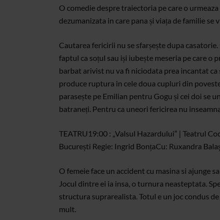
O comedie despre traiectoria pe care o urmeaza 
dezumanizata in care pana și viața de familie se 
Cautarea fericirii nu se sfarșește dupa casatorie
faptul ca soțul sau iși iubește meseria pe care o p
barbat arivist nu va fi niciodata prea incantat ca s
produce ruptura in cele doua cupluri din povest
parasește pe Emilian pentru Gogu și cei doi se un
batraneți. Pentru ca uneori fericirea nu inseamna 
TEATRU
19:00 : „Valsul Hazardului” | Teatrul Co
București
Regie: Ingrid Bonța
Cu: Ruxandra Balaș
O femeie face un accident cu masina si ajunge sa 
Jocul dintre ei ia insa, o turnura neasteptata. S
structura suprarealista. Totul e un joc condus de u
mult.