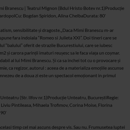
mi Branescu | Teatrul Mignon (Bdul Hristo Botev nr.1)
Producție
iardopol
Cu: Bogdan Spiridon, Alina Chelba
Durata: 80′
ism, sensibilitate și dragoste.
„Daca Mimi Branescu m-ar
 spune fara indoiala “Romeo si Julieta XXI”. Doi tineri care se
ul “balului” oferit de strazile Bucurestiului, care se iubesc
 m2 și carora parinții imaturi reușesc sa le faca viața un coșmar.
abil al lui Mimi Branescu. Și ca sa inchei tot cu o provocare și
ie, ca regizor, autorul : aceea de a materializa emoțiile ascunse
 Dumnezeu de a doua zi este un spectacol emoționant in primul
Unteatru (Str. Ilfov nr.1)
Producție Unteatru, București
Regie:
Liviu Pintileasa, Mihaela Trofimov, Corina Moise, Florina
 90′
n acelasi timp cel mai ascuns despre vis. Sau nu. Frumusetea luptei