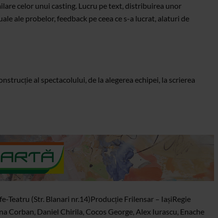
imilare celor unui casting. Lucru pe text, distribuirea unor
ale ale probelor, feedback pe ceea ce s-a lucrat, alaturi de
nstrucție al spectacolului, de la alegerea echipei, la scrierea
e-Teatru (Str. Blanari nr.14)
Producție Frilensar – Iași
Regie
a Corban, Daniel Chirila, Cocos George, Alex Iurascu, Enache