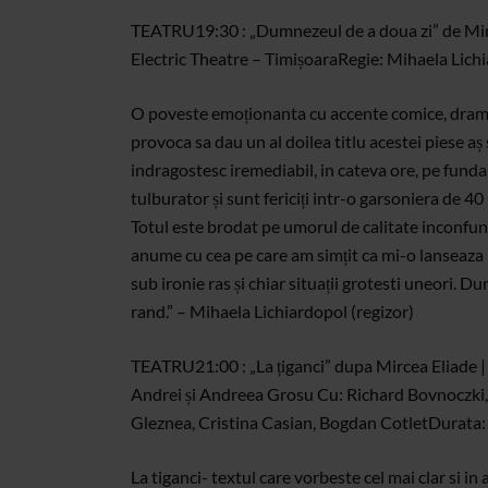
TEATRU
19:30 : „Dumnezeul de a doua zi” de Mi
Electric Theatre – Timișoara
Regie: Mihaela Lich
O poveste emoționanta cu accente comice, dramat
provoca sa dau un al doilea titlu acestei piese aș
indragostesc iremediabil, in cateva ore, pe fundal
tulburator și sunt fericiți intr-o garsoniera de 40
Totul este brodat pe umorul de calitate inconfund
anume cu cea pe care am simțit ca mi-o lanseaza m
sub ironie ras și chiar situații grotesti uneori.
rand.” – Mihaela Lichiardopol (regizor)
TEATRU
21:00 : „La țiganci” dupa Mircea Eliade | 
Andrei și Andreea Grosu
Cu: Richard Bovnoczki, 
Gleznea, Cristina Casian, Bogdan Cotlet
Durata:
La tiganci- textul care vorbeste cel mai clar si i