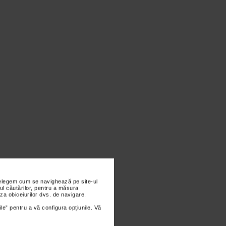
nțelegem cum se navighează pe site-ul
ul căutărilor, pentru a măsura
za obiceiurilor dvs. de navigare.
ile” pentru a vă configura opțiunile. Vă