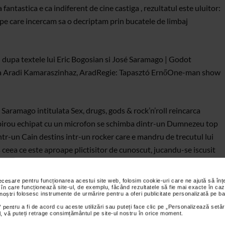
 fantastica e ca indiferent de cine castiga , rezultatul este uluitor:
pe care incercam sa o decriptam prin bucatele de limbaj
l” dupa textele lui Eric Bogosian si José Saramago | Godot
 Aradi Kamaraszinhaz, Arad
Regie: Tapasztó Ernő
One-man show
 Saramago intitulata Sex, drugs, gods & rock’n’roll reincarca
e birou echipat cu un microfon se schimba dintr-un Dumnezeu top
tr-un Cain destins intr-un rocker care e mandru de trecutul lui
es ceea ce este aproape plictisitor de cunoscut, jucandu-se iscusit
más
necesare pentru funcționarea acestui site web, folosim cookie-uri care ne ajută să î
e-Teatru (Str. Blanari nr.14)
Producție Godot Cafe-Teatru,
 în care funcționează site-ul, de exemplu, făcând rezultatele să fie mai exacte în caz
 noștri folosesc instrumente de urmărire pentru a oferi publicitate personalizată pe ba
lex Zob
Durata: 80′
 pentru a fi de acord cu aceste utilizări sau puteți face clic pe „Personalizează setăr
ial, vă puteți retrage consimțământul pe site-ul nostru în orice moment.