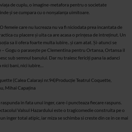
viața de cuplu, o imagine-metafora pentru o societate
vinde și se cumpara cu o nonșalanța uimitoare.
. O femeie care nu lucreaza nu va fi niciodata prea incantata de
ractica cu placere și uita ca are acasa o prințesa de intreținut. Un
oția sa ii ofera foarte multa iubire.. și cam atat. Și-atunci se
e – Gogu o parasește pe Clementina pentru Ortansa, Ortansa il
esc sub semnul banului. Dar nu traiesc fericiți pana la adanci
nici bani, nici iubire…
quette (Calea Calarași nr.94)
Producție Teatrul Coquette,
u, Mihai Capațina
raspunda in fata unui inger, care-i puncteaza fiecare raspuns.
pectacolul Valsul Hazardului este o tragicomedie construita pe o
n inger total atipic, iar miza se schimba si creste din ce in ce mai