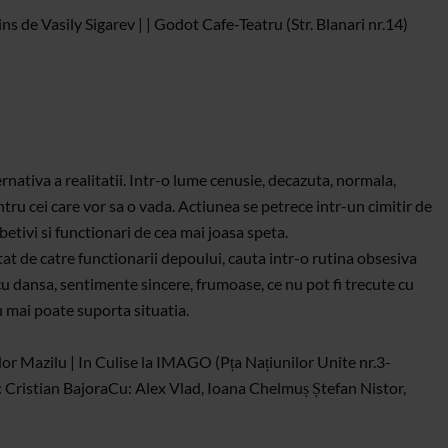
 de Vasily Sigarev | | Godot Cafe-Teatru (Str. Blanari nr.14)
rnativa a realitatii. Intr-o lume cenusie, decazuta, normala,
ru cei care vor sa o vada. Actiunea se petrece intr-un cimitir de
 betivi si functionari de cea mai joasa speta.
tat de catre functionarii depoului, cauta intr-o rutina obsesiva
 cu dansa, sentimente sincere, frumoase, ce nu pot fi trecute cu
nu mai poate suporta situatia.
odor Mazilu | In Culise la IMAGO (Pța Națiunilor Unite nr.3-
: Cristian Bajora
Cu: Alex Vlad, Ioana Chelmuș Ștefan Nistor,