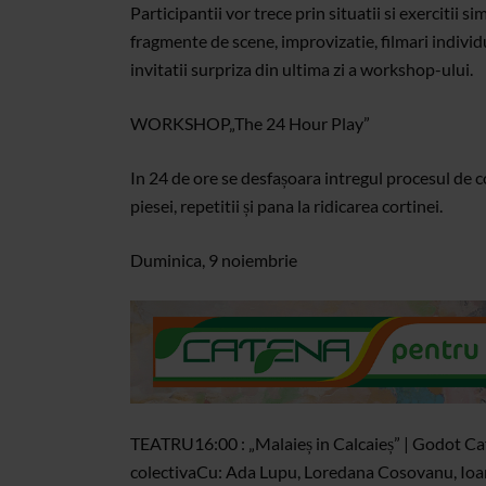
Participantii vor trece prin situatii si exercitii s
fragmente de scene, improvizatie, filmari individu
invitatii surpriza din ultima zi a workshop-ului.
WORKSHOP
„The 24 Hour Play”
In 24 de ore se desfașoara intregul procesul de co
piesei, repetitii și pana la ridicarea cortinei.
Duminica, 9 noiembrie
TEATRU
16:00 : „Malaieș in Calcaieș” | Godot Caf
colectiva
Cu: Ada Lupu, Loredana Cosovanu, Ioan