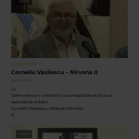
VIDEO
CLIPA DE ARTA
Corneliu Vasilescu – Nirvana II
26/09/2014
La
Galeria Senso s-a deschis o noua expozitie de pictura
semnata de artistul
Corneliu Vasilescu, intitulata Nirvana
II.
VIDEO