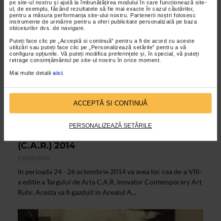
pe site-ul nostru și ajută la îmbunătățirea modului în care funcționează site-
ul, de exemplu, făcând rezultatele să fie mai exacte în cazul căutărilor,
pentru a măsura performanța site-ului nostru. Partenerii noștri folosesc
instrumente de urmărire pentru a oferi publicitate personalizată pe baza
obiceiurilor dvs. de navigare.
Puteți face clic pe „Acceptă si continuă” pentru a fi de acord cu aceste
utilizări sau puteți face clic pe „Personalizează setările” pentru a vă
configura opțiunile. Vă puteți modifica preferințele și, în special, vă puteți
retrage consimțământul pe site-ul nostru în orice moment.
Mai multe detalii
aici
.
ACCEPTĂ SI CONTINUĂ
ALTE MATERIALE
Galeria SENSO la Targul de Arta
PERSONALIZEAZĂ SETĂRILE
Inovator Contemporary Art Ruhr
(C.A.R.) 2014
23/10/2014
In perioada 24 - 26 octombrie 2014 va avea loc cea de-a VIII-
a editie a Targului de Arta C.A.R, Inovator Contemporary Art
Ruhr. Acesta va fi gazduit in Arealul A...