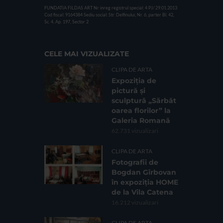
FUNDATIA FILDAS ART
Nr inreg registrul special: 4 PJ/ 29.01.2013
Cod fiscal: 9164384
Sediu social: Str. Delfinului, Nr. 6, parter Bl. 42,
Sc. 4, Ap. 197, Sector 2
CELE MAI VIZUALIZATE
CLIPA DE ARTA
Expoziția de
pictură și
sculptură „Sărbăt
oarea florilor” la
Galeria Romană
62.731 vizualizari
CLIPA DE ARTA
Fotografii de
Bogdan Gîrbovan
în expoziția HOME
de la Vila Catena
16.212 vizualizari
CLIPA DE ARTA