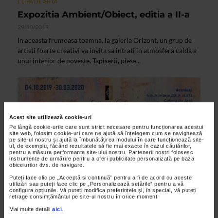
CLIPA DE ARTA
Expozitia Ambient/Obiect, editia a II-a
29/10/2019
In aceasta frumoasa toamna, la galeria Orizont, un grup de
artisti foarte creativi va invita sa intrati in atmosfera calda a
unui interior de poveste. Tapiserii, piese...
Acest site utilizează cookie-uri
Pe lângă cookie-urile care sunt strict necesare pentru funcționarea acestui
site web, folosim cookie-uri care ne ajută să înțelegem cum se navighează
pe site-ul nostru și ajută la îmbunătățirea modului în care funcționează site-
ul, de exemplu, făcând rezultatele să fie mai exacte în cazul căutărilor,
pentru a măsura performanța site-ului nostru. Partenerii noștri folosesc
instrumente de urmărire pentru a oferi publicitate personalizată pe baza
obiceiurilor dvs. de navigare.
Puteți face clic pe „Acceptă si continuă” pentru a fi de acord cu aceste
utilizări sau puteți face clic pe „Personalizează setările” pentru a vă
CLIPA DE ARTA
configura opțiunile. Vă puteți modifica preferințele și, în special, vă puteți
retrage consimțământul pe site-ul nostru în orice moment.
BOOKS & ARTS: Arta lecturii @ Castelul
Mai multe detalii
aici
.
Cantacuzino, Busteni