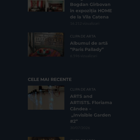
Bogdan Gîrbovan
în expoziția HOME
de la Vila Catena
16.212 vizualizari
CLIPA DE ARTA
Albumul de artă
“Paris Pallady”
6.596 vizualizari
CELE MAI RECENTE
CLIPA DE ARTA
ARTS and
ARTISTS. Floriama
Cândea –
„Invisible Garden
#2”
30/07/2026