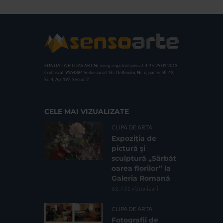
FUNDATIA FILDAS ART
Nr inreg registrul special: 4 PJ/ 29.01.2013
Cod fiscal: 9164384
Sediu social: Str. Delfinului, Nr. 6, parter Bl. 42,
Sc. 4, Ap. 197, Sector 2
CELE MAI VIZUALIZATE
CLIPA DE ARTA
Expoziția de
pictură și
sculptură „Sărbăt
oarea florilor” la
Galeria Romană
62.731 vizualizari
CLIPA DE ARTA
Fotografii de