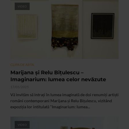
VIDEO
CLIPA DE ARTA
Marijana și Relu Bițulescu –
Imaginarium: lumea celor nevăzute
17/01/2025
Vă invităm să intrați în lumea imaginată de doi renumiți artiști
români contemporani Marijana și Relu Bițulescu, vizitând
expoziția lor intitulată "Imaginarium: lumea...
VIDEO