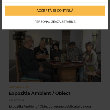
02/10/2019
ACCEPTĂ SI CONTINUĂ
4 octombrie 2019 – 30 martie 2020
Vernisaj: vineri, 4 octombrie 2019, ora 13
Curator: Alexandra Ardelean
PERSONALIZEAZĂ SETĂRILE
VIDEO
CLIPA DE ARTA
Expozitia Ambient / Obiect
26/10/2018
Expozitia Ambient / Obiect propune publicului o noua