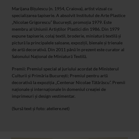
Marijana Bițulescu (n. 1954, Craiova), artist vizual cu
specializarea tapiserie. A absolvit Institutul de Arte Plastice
„Nicolae Grigorescu” București, promoția 1979. Este
membru al Uniunii Artiștilor Plastici din 1986. Din 1979
expune tapiserie, colaj textil, broderie, miniatură textilă și
pictură la principalele saloane, expoziții, bienale și trienale
de artă decorativă. Din 2011 până în prezent este curator al
Salonului Național de Miniatură Textilă.
Premii: Premiul special al juriului acordat de Ministerul
Culturii și Primăria București; Premiul pentru artă
decorativă la expoziția „Centenar Nicolae Tătărăscu”. Premii
naționale și internaționale în domeniul creației de
imprimeuri și design vestimentar.
(Sursă text și foto: ateliere.net)