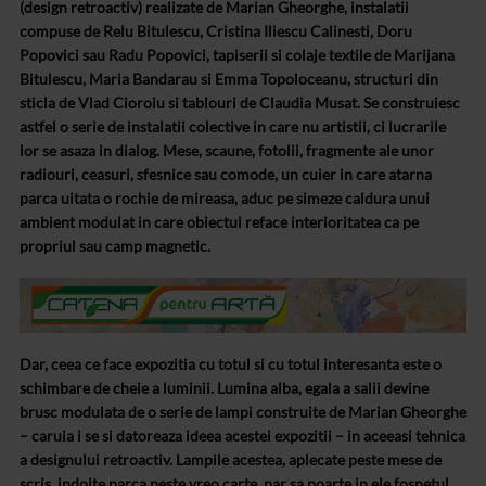
(design retroactiv) realizate de Marian Gheorghe, instalatii
compuse de Relu Bitulescu, Cristina Iliescu Calinesti, Doru
Popovici sau Radu Popovici, tapiserii si colaje textile de Marijana
Bitulescu, Maria Bandarau si Emma Topoloceanu, structuri din
sticla de Vlad Cioroiu si tablouri de Claudia Musat. Se construiesc
astfel o serie de instalatii colective in care nu artistii, ci lucrarile
lor se asaza in dialog. Mese, scaune, fotolii, fragmente ale unor
radiouri, ceasuri, sfesnice sau comode, un cuier in care atarna
parca uitata o rochie de mireasa, aduc pe simeze caldura unui
ambient modulat in care obiectul reface interioritatea ca pe
propriul sau camp magnetic.
Dar, ceea ce face expozitia cu totul si cu totul interesanta este o
schimbare de cheie a luminii. Lumina alba, egala a salii devine
brusc modulata de o serie de lampi construite de Marian Gheorghe
– caruia i se si datoreaza ideea acestei expozitii – in aceeasi tehnica
a designului retroactiv. Lampile acestea, aplecate peste mese de
scris, indoite parca peste vreo carte, par sa poarte in ele fosnetul