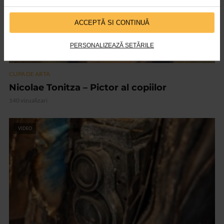
ACCEPTĂ SI CONTINUĂ
PERSONALIZEAZĂ SETĂRILE
CLIPA DE ARTA
Nicolae Tonitza – Pictor al copiilor
140 vizualizari
VIDEO