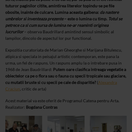
tuturor paginilor citite, amintirea literelor topindu-se pe file
obosite, inainte de culcare. Lumina aceasta galbena:
da nastere
umbrelor si inventeaza prezente
– este o lumina cu timp.
Totul se
petrece ca si cum sursa de lumina ne-ar reaminti originea
lucrurilor
– observa Baudrillard amintind sensul simbolic al
lampilor, dincolo de aspectul lor pur functional.
Expozitia curatoriata de Marian Gheorghe si Marijana Bitulescu,
atipica si speciala in peisajul artistic contemporan, este pana la
urma, un fel de raspuns. Un raspuns amplu la o intrebare pusa in
1968 de Jean Baudrillard:
Putem oare clasifica intreaga vegetatie a
obiectelor ca pe o flora sau o fauna cu specii tropicale sau glaciare,
cu mutatii bruste si cu specii pe cale de disparitie?
(
Alexandra
Craciun
, critic de arta)
Acest material va este oferit de Programul Catena pentru Arta.
Realizator:
Bogdana Contras