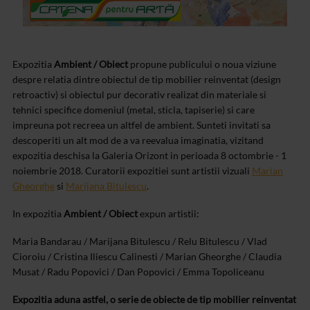
Expozitia
Ambient / Obiect
propune publicului o noua viziune
despre relatia dintre obiectul de tip mobilier reinventat (design
retroactiv) si obiectul pur decorativ realizat din materiale si
tehnici specifice domeniul (metal, sticla, tapiserie) si care
impreuna pot recreea un altfel de ambient. Sunteti invitati sa
descoperiti un alt mod de a va reevalua imaginatia, vizitand
expozitia deschisa la Galeria Orizont in perioada 8 octombrie - 1
noiembrie 2018. Curatorii expozitiei sunt artistii vizuali
Marian
Gheorghe
si
Marijana Bitulescu
.
In expozitia
Ambient / Obiect
expun artistii:
Maria Bandarau / Marijana Bitulescu / Relu Bitulescu / Vlad
Cioroiu / Cristina Iliescu Calinesti / Marian Gheorghe / Claudia
Musat / Radu Popovici / Dan Popovici / Emma Topoliceanu
Expozitia aduna astfel, o serie de obiecte de tip mobilier reinventat