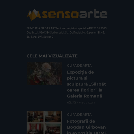
FUNDATIA FILDAS ART
Nr inreg registrul special: 4 PJ/ 29.01.2013
Cod fiscal: 9164384
Sediu social: Str. Delfinului, Nr. 6, parter Bl. 42,
Sc. 4, Ap. 197, Sector 2
CELE MAI VIZUALIZATE
CLIPA DE ARTA
Expoziția de
pictură și
sculptură „Sărbăt
oarea florilor” la
Galeria Romană
62.727 vizualizari
CLIPA DE ARTA
Fotografii de
Bogdan Gîrbovan
în expoziția HOME