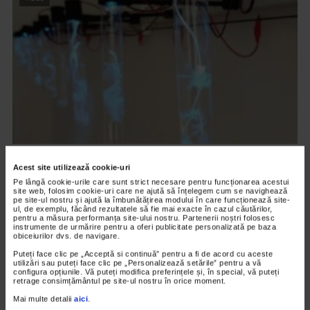
CLIPA DE ARTA
Acest site utilizează cookie-uri
ARTS and ARTISTS. Floriama Cândea –
Pe lângă cookie-urile care sunt strict necesare pentru funcționarea acestui
site web, folosim cookie-uri care ne ajută să înțelegem cum se navighează
„Invisible Garden #2”
pe site-ul nostru și ajută la îmbunătățirea modului în care funcționează site-
ul, de exemplu, făcând rezultatele să fie mai exacte în cazul căutărilor,
123 vizualizari
pentru a măsura performanța site-ului nostru. Partenerii noștri folosesc
instrumente de urmărire pentru a oferi publicitate personalizată pe baza
obiceiurilor dvs. de navigare.
VIDEO
Puteți face clic pe „Acceptă si continuă” pentru a fi de acord cu aceste
utilizări sau puteți face clic pe „Personalizează setările” pentru a vă
configura opțiunile. Vă puteți modifica preferințele și, în special, vă puteți
retrage consimțământul pe site-ul nostru în orice moment.
Mai multe detalii
aici
.