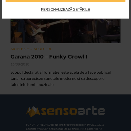
PERSONALIZEAZĂ SETĂRILE
ARTELE SPECTACOLULUI
Garana 2010 – Funky Growl I
16/08/2010
Scopul declarat al formatiei este acela de a face publicul
tanar sa aprecieze sunetele moderne si sa descopere
talentele lumii muzicale.
FUNDATIA FILDAS ART
Nr inreg registrul special: 4 PJ/ 29.01.2013
Cod fiscal: 9164384
Sediu social: Str. Delfinului, Nr. 6, parter Bl. 42,