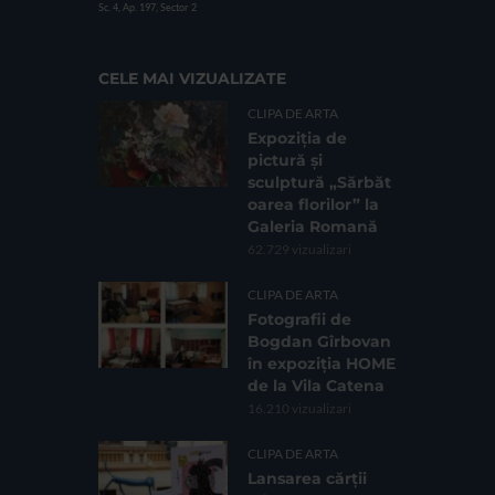
Sc. 4, Ap. 197, Sector 2
CELE MAI VIZUALIZATE
CLIPA DE ARTA
Expoziția de
pictură și
sculptură „Sărbăt
oarea florilor” la
Galeria Romană
62.729 vizualizari
CLIPA DE ARTA
Fotografii de
Bogdan Gîrbovan
în expoziția HOME
de la Vila Catena
16.210 vizualizari
CLIPA DE ARTA
Lansarea cărții