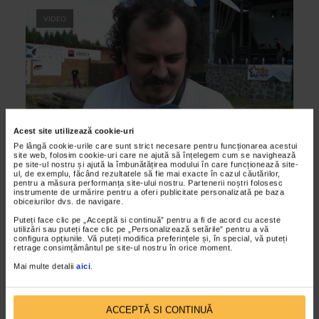
VIDEO
Acest site utilizează cookie-uri
Pe lângă cookie-urile care sunt strict necesare pentru funcționarea acestui
site web, folosim cookie-uri care ne ajută să înțelegem cum se navighează
ARTELE SPECTACOLULUI
pe site-ul nostru și ajută la îmbunătățirea modului în care funcționează site-
ul, de exemplu, făcând rezultatele să fie mai exacte în cazul căutărilor,
Garana 2010 – Funky Growl – interviu
pentru a măsura performanța site-ului nostru. Partenerii noștri folosesc
instrumente de urmărire pentru a oferi publicitate personalizată pe baza
27/08/2010
obiceiurilor dvs. de navigare.
Asa cum a declarat Utu Pascu, primele intalniri si proiecte
Puteți face clic pe „Acceptă si continuă” pentru a fi de acord cu aceste
utilizări sau puteți face clic pe „Personalizează setările” pentru a vă
ale grupului au avut loc acum noua ani. De atunci si pana in
configura opțiunile. Vă puteți modifica preferințele și, în special, vă puteți
retrage consimțământul pe site-ul nostru în orice moment.
primavara lui 2009, cand au fost puse bazele...
Mai multe detalii
aici
.
VIDEO
ACCEPTĂ SI CONTINUĂ