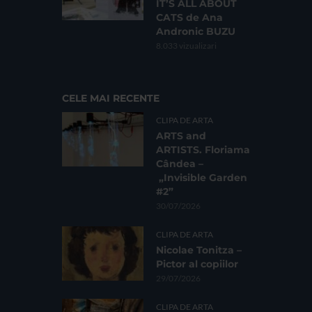
IT’S ALL ABOUT
CATS de Ana
Andronic BUZU
8.033 vizualizari
CELE MAI RECENTE
CLIPA DE ARTA
ARTS and
ARTISTS. Floriama
Cândea –
„Invisible Garden
#2”
30/07/2026
CLIPA DE ARTA
Nicolae Tonitza –
Pictor al copiilor
29/07/2026
CLIPA DE ARTA