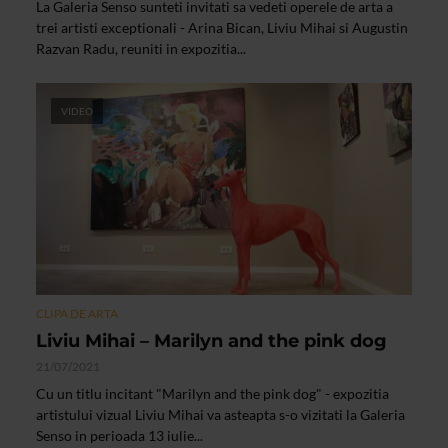
La Galeria Senso sunteti invitati sa vedeti operele de arta a
trei artisti exceptionali - Arina Bican, Liviu Mihai si Augustin
Razvan Radu, reuniti in expozitia...
VIDEO
CLIPA DE ARTA
Liviu Mihai – Marilyn and the pink dog
21/07/2021
Cu un titlu incitant "Marilyn and the pink dog" - expozitia
artistului vizual Liviu Mihai va asteapta s-o vizitati la Galeria
Senso in perioada 13 iulie...