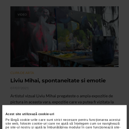
VIDEO
CLIPA DE ARTA
Liviu Mihai, spontaneitate si emotie
07/07/2021
Artistul vizual Liviu Mihai pregateste o ampla expozitie de
pictura in aceasta vara, expozitie care va putea fi vizitata la
Galeria Senso incepand de marti 13 iulie 2021...
Acest site utilizează cookie-uri
Pe lângă cookie-urile care sunt strict necesare pentru funcționarea acestui
site web, folosim cookie-uri care ne ajută să înțelegem cum se navighează
pe site-ul nostru și ajută la îmbunătățirea modului în care funcționează site-