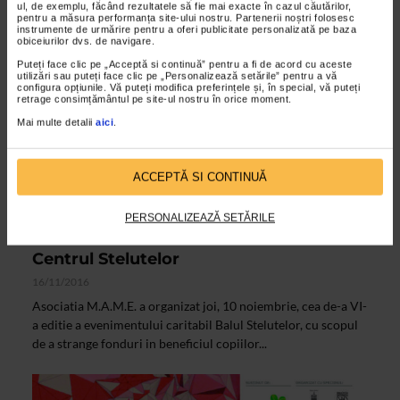
ul, de exemplu, făcând rezultatele să fie mai exacte în cazul căutărilor,
pentru a măsura performanța site-ului nostru. Partenerii noștri folosesc
instrumente de urmărire pentru a oferi publicitate personalizată pe baza
obiceiurilor dvs. de navigare.
Puteți face clic pe „Acceptă si continuă” pentru a fi de acord cu aceste
utilizări sau puteți face clic pe „Personalizează setările” pentru a vă
configura opțiunile. Vă puteți modifica preferințele și, în special, vă puteți
retrage consimțământul pe site-ul nostru în orice moment.
Mai multe detalii
aici
.
ALTE MATERIALE
ACCEPTĂ SI CONTINUĂ
Asociatia M.A.M.E. a strans la „Balul
Stelutelor” fondurile necesare pentru
PERSONALIZEAZĂ SETĂRILE
dotarea unei camere multisenzoriale la
Centrul Stelutelor
16/11/2016
Asociatia M.A.M.E. a organizat joi, 10 noiembrie, cea de-a VI-
a editie a evenimentului caritabil Balul Stelutelor, cu scopul
de a strange fonduri in beneficiul copiilor...