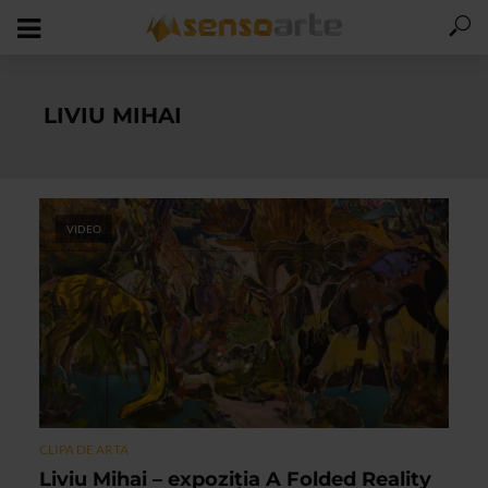
LIVIU MIHAI
VIDEO
CLIPA DE ARTA
Liviu Mihai – expoziția A Folded Reality