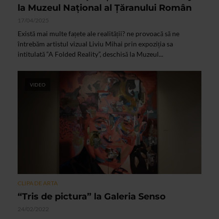
la Muzeul Național al Țăranului Român
17/04/2025
Există mai multe fațete ale realității? ne provoacă să ne
întrebăm artistul vizual Liviu Mihai prin expoziția sa
intitulată “A Folded Reality”, deschisă la Muzeul...
VIDEO
CLIPA DE ARTA
“Tris de pictura” la Galeria Senso
24/02/2022