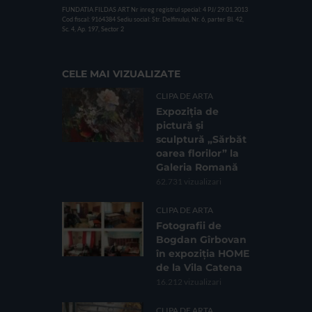
FUNDATIA FILDAS ART
Nr inreg registrul special: 4 PJ/ 29.01.2013
Cod fiscal: 9164384
Sediu social: Str. Delfinului, Nr. 6, parter Bl. 42,
Sc. 4, Ap. 197, Sector 2
CELE MAI VIZUALIZATE
CLIPA DE ARTA
Expoziția de
pictură și
sculptură „Sărbăt
oarea florilor” la
Galeria Romană
62.731 vizualizari
CLIPA DE ARTA
Fotografii de
Bogdan Gîrbovan
în expoziția HOME
de la Vila Catena
16.212 vizualizari
CLIPA DE ARTA