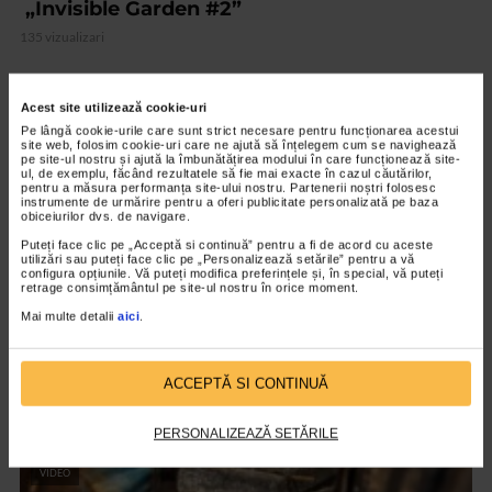
„Invisible Garden #2”
135 vizualizari
VIDEO
Acest site utilizează cookie-uri
Pe lângă cookie-urile care sunt strict necesare pentru funcționarea acestui
site web, folosim cookie-uri care ne ajută să înțelegem cum se navighează
pe site-ul nostru și ajută la îmbunătățirea modului în care funcționează site-
ul, de exemplu, făcând rezultatele să fie mai exacte în cazul căutărilor,
pentru a măsura performanța site-ului nostru. Partenerii noștri folosesc
instrumente de urmărire pentru a oferi publicitate personalizată pe baza
obiceiurilor dvs. de navigare.
Puteți face clic pe „Acceptă si continuă” pentru a fi de acord cu aceste
utilizări sau puteți face clic pe „Personalizează setările” pentru a vă
configura opțiunile. Vă puteți modifica preferințele și, în special, vă puteți
retrage consimțământul pe site-ul nostru în orice moment.
Mai multe detalii
aici
.
CLIPA DE ARTA
Nicolae Tonitza – Pictor al copiilor
ACCEPTĂ SI CONTINUĂ
151 vizualizari
PERSONALIZEAZĂ SETĂRILE
VIDEO