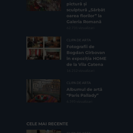
pictură și
sculptură „Sărbăt
oarea florilor” la
Galeria Romană
62.731 vizualizari
CLIPA DE ARTA
Fotografii de
Bogdan Gîrbovan
în expoziția HOME
de la Vila Catena
16.212 vizualizari
CLIPA DE ARTA
Albumul de artă
“Paris Pallady”
6.595 vizualizari
CELE MAI RECENTE