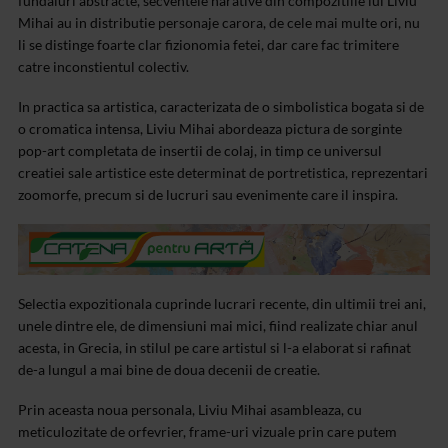
fundaluri abstracte, secventele narative din compozitiile lui Liviu
Mihai au in distributie personaje carora, de cele mai multe ori, nu
li se distinge foarte clar fizionomia fetei, dar care fac trimitere
catre inconstientul colectiv.
In practica sa artistica, caracterizata de o simbolistica bogata si de
o cromatica intensa, Liviu Mihai abordeaza pictura de sorginte
pop-art completata de insertii de colaj, in timp ce universul
creatiei sale artistice este determinat de portretistica, reprezentari
zoomorfe, precum si de lucruri sau evenimente care il inspira.
Selectia expozitionala cuprinde lucrari recente, din ultimii trei ani,
unele dintre ele, de dimensiuni mai mici, fiind realizate chiar anul
acesta, in Grecia, in stilul pe care artistul si l-a elaborat si rafinat
de-a lungul a mai bine de doua decenii de creatie.
Prin aceasta noua personala, Liviu Mihai asambleaza, cu
meticulozitate de orfevrier, frame-uri vizuale prin care putem