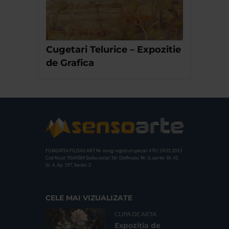
Cugetari Telurice – Expozitie
de Grafica
FUNDATIA FILDAS ART
Nr inreg registrul special: 4 PJ/ 29.01.2013
Cod fiscal: 9164384
Sediu social: Str. Delfinului, Nr. 6, parter Bl. 42,
Sc. 4, Ap. 197, Sector 2
CELE MAI VIZUALIZATE
CLIPA DE ARTA
Expoziția de