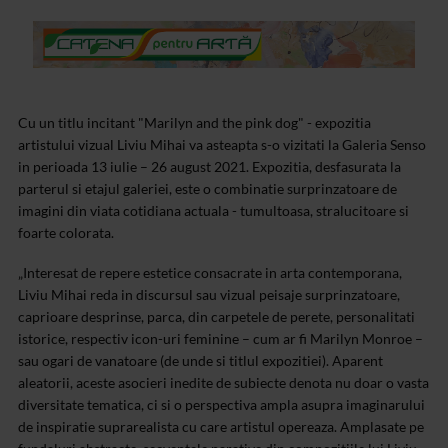
Cu un titlu incitant "Marilyn and the pink dog" - expozitia
artistului vizual Liviu Mihai va asteapta s-o vizitati la Galeria Senso
in perioada 13 iulie – 26 august 2021. Expozitia, desfasurata la
parterul si etajul galeriei, este o combinatie surprinzatoare de
imagini din viata cotidiana actuala - tumultoasa, stralucitoare si
foarte colorata.
„Interesat de repere estetice consacrate in arta contemporana,
Liviu Mihai reda in discursul sau vizual peisaje surprinzatoare,
caprioare desprinse, parca, din carpetele de perete, personalitati
istorice, respectiv icon-uri feminine – cum ar fi Marilyn Monroe –
sau ogari de vanatoare (de unde si titlul expozitiei). Aparent
aleatorii, aceste asocieri inedite de subiecte denota nu doar o vasta
diversitate tematica, ci si o perspectiva ampla asupra imaginarului
de inspiratie suprarealista cu care artistul opereaza. Amplasate pe