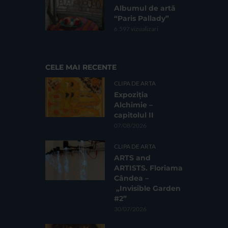
Albumul de artă
“Paris Pallady”
6.597 vizualizari
CELE MAI RECENTE
CLIPA DE ARTA
Expoziția
Alchimie –
capitolul II
07/08/2026
CLIPA DE ARTA
ARTS and
ARTISTS. Floriama
Cândea –
„Invisible Garden
#2”
30/07/2026