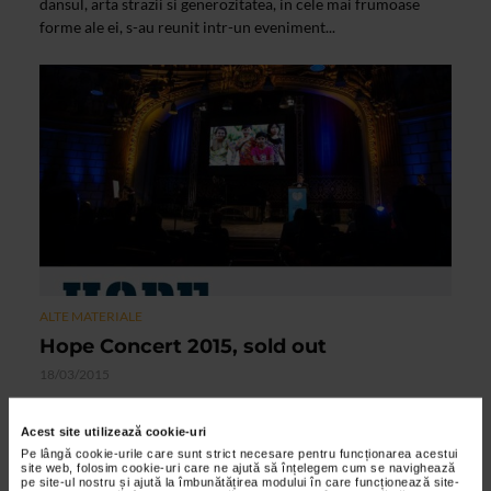
dansul, arta strazii si generozitatea, in cele mai frumoase
forme ale ei, s-au reunit intr-un eveniment...
ALTE MATERIALE
Hope Concert 2015, sold out
18/03/2015
Toate locurile la evenimentul Hope and Homes for Children
s-au epuizatSala Ateneului Roman va fi plina miercuri, 18
Acest site utilizează cookie-uri
martie, la concertul caritabil dedicat copiilor...
Pe lângă cookie-urile care sunt strict necesare pentru funcționarea acestui
site web, folosim cookie-uri care ne ajută să înțelegem cum se navighează
pe site-ul nostru și ajută la îmbunătățirea modului în care funcționează site-