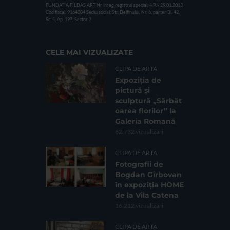
FUNDATIA FILDAS ART
Nr inreg registrul special: 4 PJ/ 29.01.2013
Cod fiscal: 9164384
Sediu social: Str. Delfinului, Nr. 6, parter Bl. 42,
Sc. 4, Ap. 197, Sector 2
CELE MAI VIZUALIZATE
CLIPA DE ARTA
Expoziția de
pictură și
sculptură „Sărbăt
oarea florilor” la
Galeria Romană
62.732 vizualizari
CLIPA DE ARTA
Fotografii de
Bogdan Gîrbovan
în expoziția HOME
de la Vila Catena
16.212 vizualizari
CLIPA DE ARTA