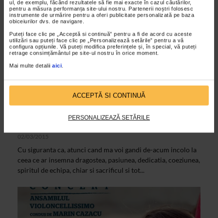
ul, de exemplu, făcând rezultatele să fie mai exacte în cazul căutărilor,
pentru a măsura performanța site-ului nostru. Partenerii noștri folosesc
VIDEO
instrumente de urmărire pentru a oferi publicitate personalizată pe baza
obiceiurilor dvs. de navigare.
Puteți face clic pe „Acceptă si continuă” pentru a fi de acord cu aceste
utilizări sau puteți face clic pe „Personalizează setările” pentru a vă
configura opțiunile. Vă puteți modifica preferințele și, în special, vă puteți
retrage consimțământul pe site-ul nostru în orice moment.
Mai multe detalii
aici
.
ACCEPTĂ SI CONTINUĂ
ARTELE SPECTACOLULUI
PERSONALIZEAZĂ SETĂRILE
Marin Cazacu si Hope Concert 2015
02/03/2015
Cu siguranta ca, atunci cand ma voi gandi de-acum incolo la
ceea ce ar insemna dragostea, pasiunea, dedicatia, coeziunea,
spiritul de echipa, chiar si sacrificul si tot...