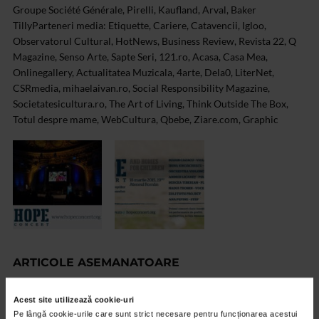
Groupe Société Générale, Pirelli, Kaufland, Arval, Baker
Tilly
Parteneri media: Etiquette, Cariere, Catavencii, Igloo,
Observatorul Cultural, HotNews, Business Review, Revista 22, Q
Magazine, Senso Arte, Sapte Seri, 121.ro, Acasa, Casa Mea,
Onlinegallery, Actualitatea Muzicala, 4arte, Dela0, LiterNet,
CSRmedia, mihaelaivan.ro, Social Responsibility Magazine,
Societatesicultura.ro, The Art of Living, Think Outside The Box,
Totul despre mame, WebCultura, Qbebe, Ziare.com, Graphic
ARTICOLE ASEMANATOARE
VIDEO
Acest site utilizează cookie-uri
Pe lângă cookie-urile care sunt strict necesare pentru funcționarea acestui