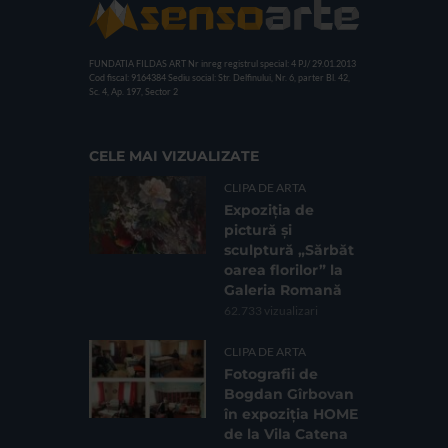
FUNDATIA FILDAS ART
Nr inreg registrul special: 4 PJ/ 29.01.2013
Cod fiscal: 9164384
Sediu social: Str. Delfinului, Nr. 6, parter Bl. 42,
Sc. 4, Ap. 197, Sector 2
CELE MAI VIZUALIZATE
CLIPA DE ARTA
Expoziția de
pictură și
sculptură „Sărbăt
oarea florilor” la
Galeria Romană
62.733 vizualizari
CLIPA DE ARTA
Fotografii de
Bogdan Gîrbovan
în expoziția HOME
de la Vila Catena