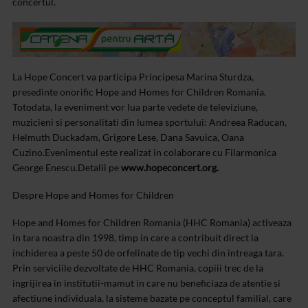
concertul.
La Hope Concert va participa Principesa Marina Sturdza,
presedinte onorific Hope and Homes for Children Romania.
Totodata, la eveniment vor lua parte vedete de televiziune,
muzicieni si personalitati din lumea sportului: Andreea Raducan,
Helmuth Duckadam, Grigore Lese, Dana Savuica, Oana
Cuzino.
Evenimentul este realizat in colaborare cu Filarmonica
George Enescu.
Detalii pe
www.hopeconcert.org.
Despre Hope and Homes for Children
Hope and Homes for Children Romania (HHC Romania) activeaza
in tara noastra din 1998, timp in care a contribuit direct la
inchiderea a peste 50 de orfelinate de tip vechi din intreaga tara.
Prin serviciile dezvoltate de HHC Romania, copiii trec de la
ingrijirea in institutii-mamut in care nu beneficiaza de atentie si
afectiune individuala, la sisteme bazate pe conceptul familial, care