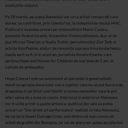
institutiile statului.
Pe 18 martie, pe scena Ateneului vor urca artisti consacrati care
doresc sa contribuie, prin talentul lor, la indeplinirea visului HHC.
Publicul ii va putea urmari pe violoncelistul Marin Cazacu,
pianistul Andrei Licaret, Ansamblul Violoncellissimo, duo-ul de
jazz Mircea Tiberian si Nadia Trohin, percutionistul Zoli Toth si
actrita Ana Pepine, alaturi de renumita soprana Irina Iordachescu.
Gazda serii va fi, si in acest an, jurnalista Amalia Enache, care
sprijina Hope and Homes for Children de mai bine de 5 ani, in
calitate de ambasador.
Hope Concert este un eveniment al sperantei si generozitatii,
menit sa apropie doua lumi: cea a copiilor care nu se pot bucura de
dragostea si sprijinul unei familii si lumea oamenilor care le pot
oferi sansa de a avea un camin.
Interiorul si exteriorul Ateneului
vor fi unite printr-o punte artistica: publicul din sala va putea
urmari un “live street art performance” realizat, in fata Ateneului,
de cei de la Sweet Damage Crew, unii dintre cei mai cunoscuti
artisti de graffiti din Romania, iar cei de afara vor putea asculta live