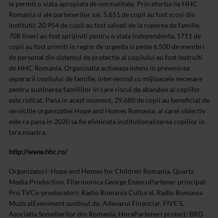
le permit o viata apropiata de normalitate. Prin eforturile HHC
Romania si ale partenerilor sai, 5.651 de copii au fost scosi din
institutii; 20.954 de copii au fost salvati de la ruperea de familie,
708 tineri au fost sprijiniti pentru o viata independenta, 1711 de
copii au fost primiti in regim de urgenta si peste 6.500 de membri
de personal din sistemul de protectie al copilului au fost instruiti
de HHC Romania. Organizatia activeaza intens in prevenirea
separarii copilului de familie, intervenind cu mijloacele necesare
pentru sustinerea familiilor in care riscul de abandon al copiilor
este ridicat. Pana in acest moment, 29.680 de copii au beneficiat de
serviciile organizatiei Hope and Homes Romania, al carei obiectiv
este ca pana in 2020 sa fie eliminata institutionalizarea copiilor in
tara noastra.
http://www.hhc.ro/
Organizatori: Hope and Homes for Children Romania, Quartz
Media Production, Filarmonica George Enescu
Partener principal:
Pro TV
Co-producatori: Radio Romania Cultural, Radio Romania
Muzical
Eveniment sustinut de: Adevarul Financiar, FIVE’S,
Asociatia Somelierilor din Romania, Hora
Parteneri proiect: BRD