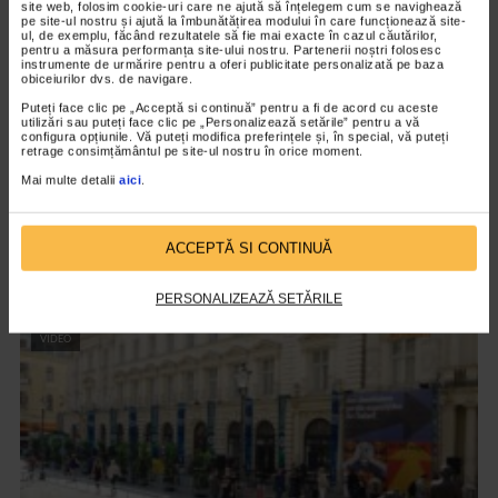
site web, folosim cookie-uri care ne ajută să înțelegem cum se navighează
pe site-ul nostru și ajută la îmbunătățirea modului în care funcționează site-
ul, de exemplu, făcând rezultatele să fie mai exacte în cazul căutărilor,
pentru a măsura performanța site-ului nostru. Partenerii noștri folosesc
instrumente de urmărire pentru a oferi publicitate personalizată pe baza
obiceiurilor dvs. de navigare.
Puteți face clic pe „Acceptă si continuă” pentru a fi de acord cu aceste
utilizări sau puteți face clic pe „Personalizează setările” pentru a vă
configura opțiunile. Vă puteți modifica preferințele și, în special, vă puteți
retrage consimțământul pe site-ul nostru în orice moment.
Mai multe detalii
aici
.
ALTE MATERIALE
Maratonul de Poezie si Jazz 2023
ACCEPTĂ SI CONTINUĂ
1.611 vizualizari
PERSONALIZEAZĂ SETĂRILE
VIDEO