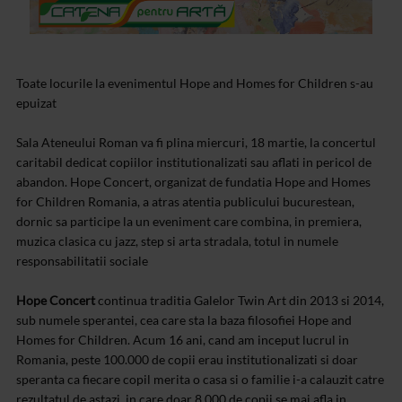
Toate locurile la evenimentul Hope and Homes for Children s-au
epuizat
Sala Ateneului Roman va fi plina miercuri, 18 martie, la concertul
caritabil dedicat copiilor institutionalizati sau aflati in pericol de
abandon. Hope Concert, organizat de fundatia Hope and Homes
for Children Romania, a atras atentia publicului bucurestean,
dornic sa participe la un eveniment care combina, in premiera,
muzica clasica cu jazz, step si arta stradala, totul in numele
responsabilitatii sociale
Hope Concert
continua traditia Galelor Twin Art din 2013 si 2014,
sub numele sperantei, cea care sta la baza filosofiei Hope and
Homes for Children. Acum 16 ani, cand am inceput lucrul in
Romania, peste 100.000 de copii erau institutionalizati si doar
speranta ca fiecare copil merita o casa si o familie i-a calauzit catre
rezultatul de astazi, in care doar 8.000 de copii se mai afla in