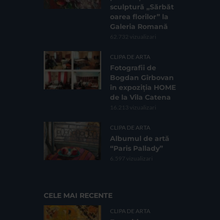
sculptură „Sărbăt
oarea florilor” la
Galeria Romană
62.732 vizualizari
CLIPA DE ARTA
Fotografii de
Bogdan Gîrbovan
în expoziția HOME
de la Vila Catena
16.213 vizualizari
CLIPA DE ARTA
Albumul de artă
“Paris Pallady”
6.597 vizualizari
CELE MAI RECENTE
CLIPA DE ARTA