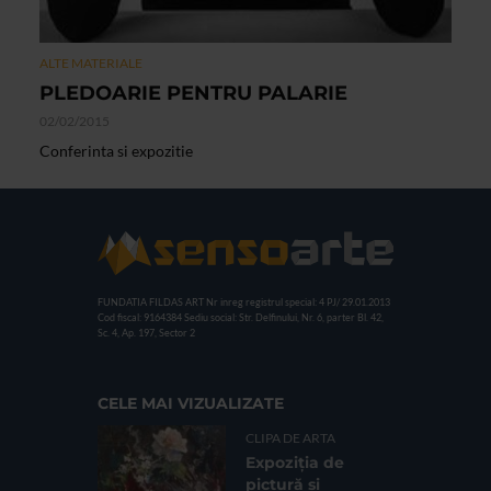
ALTE MATERIALE
PLEDOARIE PENTRU PALARIE
02/02/2015
Conferinta si expozitie
FUNDATIA FILDAS ART
Nr inreg registrul special: 4 PJ/ 29.01.2013
Cod fiscal: 9164384
Sediu social: Str. Delfinului, Nr. 6, parter Bl. 42,
Sc. 4, Ap. 197, Sector 2
CELE MAI VIZUALIZATE
CLIPA DE ARTA
Expoziția de
pictură și