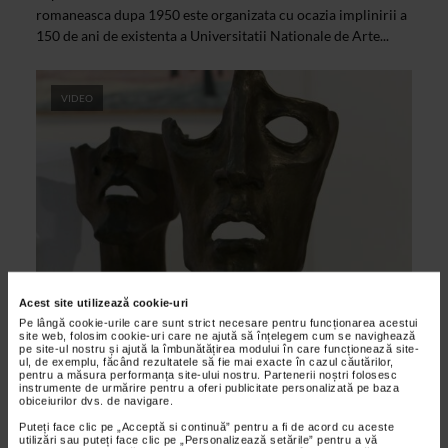
romaneasca dupa 1950 este organizata cu ocazia implinirii a
150 de ani de existenta a Universitatii Nationale de Arte...
VIDEO
CLIPA DE ARTA
Acest site utilizează cookie-uri
Expozitia Murnu – Neam de artisti
Pe lângă cookie-urile care sunt strict necesare pentru funcționarea acestui
site web, folosim cookie-uri care ne ajută să înțelegem cum se navighează
pe site-ul nostru și ajută la îmbunătățirea modului în care funcționează site-
18/02/2015
ul, de exemplu, făcând rezultatele să fie mai exacte în cazul căutărilor,
pentru a măsura performanța site-ului nostru. Partenerii noștri folosesc
Expozitia Murnu – neam de artisti reuneste operele unei
instrumente de urmărire pentru a oferi publicitate personalizată pe baza
familii de artisti aromani – familia MURNU – cunoscuti
obiceiurilor dvs. de navigare.
pictori, sculptori, graficieni si oameni de litere...
Puteți face clic pe „Acceptă si continuă” pentru a fi de acord cu aceste
utilizări sau puteți face clic pe „Personalizează setările” pentru a vă