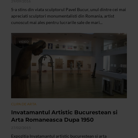
29/09/2016
S-a stins din viata sculptorul Pavel Bucur, unul dintre cei mai
apreciati sculptori monumentalisti din Romania, artist
cunoscut mai ales pentru lucrarile sale de mari...
VIDEO
CLIPA DE ARTA
Invatamantul Artistic Bucurestean si
Arta Romaneasca Dupa 1950
27/02/2015
Expozitia Invatamantul artistic bucurestean si arta