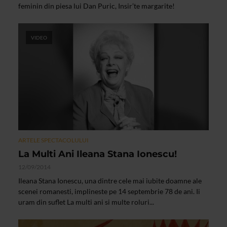
feminin din piesa lui Dan Puric, Insir’te margarite!
VIDEO
ARTELE SPECTACOLULUI
La Multi Ani Ileana Stana Ionescu!
12/09/2014
Ileana Stana Ionescu, una dintre cele mai iubite doamne ale
scenei romanesti, implineste pe 14 septembrie 78 de ani. Ii
uram din suflet La multi ani si multe roluri...