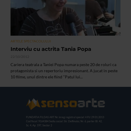
ARTELE SPECTACOLULUI
Interviu cu actrita Tania Popa
22/10/2012
Cariera teatrala a Taniei Popa numara peste 20 de roluri ca
protagonista si un repertoriu impresionant. A jucat in peste
10 filme, unul dintre ele fiind "Patul lui...
FUNDATIA FILDAS ART
Nr inreg registrul special: 4 PJ/ 29.01.2013
Cod fiscal: 9164384
Sediu social: Str. Delfinului, Nr. 6, parter Bl. 42,
Sc. 4, Ap. 197, Sector 2