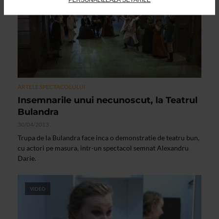
ARTELE SPECTACOLULUI
Insemnarile unui necunoscut, la Teatrul
Bulandra
30/04/2013
Trupa de la Bulandra face inca o demonstratie de teatru bun,
cu actori pe masura, intr-un spectacol semnat Alexandru
Darie.
VIDEO