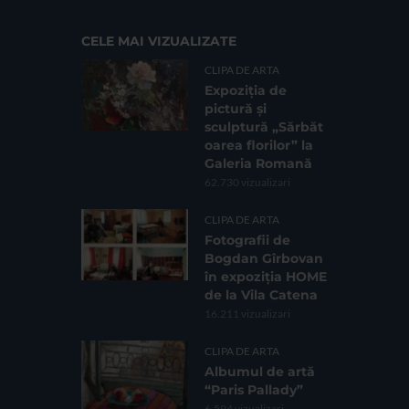
CELE MAI VIZUALIZATE
CLIPA DE ARTA
Expoziția de
pictură și
sculptură „Sărbăt
oarea florilor” la
Galeria Romană
62.730 vizualizari
CLIPA DE ARTA
Fotografii de
Bogdan Gîrbovan
în expoziția HOME
de la Vila Catena
16.211 vizualizari
CLIPA DE ARTA
Albumul de artă
“Paris Pallady”
6.594 vizualizari