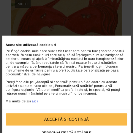
VIDEO
Acest site utilizează cookie-uri
Pe lângă cookie-urile care sunt strict necesare pentru funcționarea acestui
site web, folosim cookie-uri care ne ajută să înțelegem cum se navighează
pe site-ul nostru și ajută la îmbunătățirea modului în care funcționează site-
ul, de exemplu, făcând rezultatele să fie mai exacte în cazul căutărilor,
CLIPA DE ARTA
pentru a măsura performanța site-ului nostru. Partenerii noștri folosesc
instrumente de urmărire pentru a oferi publicitate personalizată pe baza
Sorina si Vladimir Iuganu – scenografia
obiceiurilor dvs. de navigare.
unei vieti in doi
Puteți face clic pe „Acceptă si continuă” pentru a fi de acord cu aceste
utilizări sau puteți face clic pe „Personalizează setările” pentru a vă
25/10/2013
configura opțiunile. Vă puteți modifica preferințele și, în special, vă puteți
retrage consimțământul pe site-ul nostru în orice moment.
Au inceput amandoi pictura la Institutul de Arte Plastice din
Iasi, in paralel avand colaborari cu regizoarea Ioana Boeriu
Mai multe detalii
aici
.
careia i-au facut cateva scenografii la...
ACCEPTĂ SI CONTINUĂ
VIDEO
PERSONALIZEAZĂ SETĂRILE