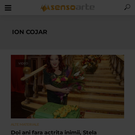
ION COJAR
VIDEO
ALTE MATERIALE
Doi ani fara actrita inimii, Stela