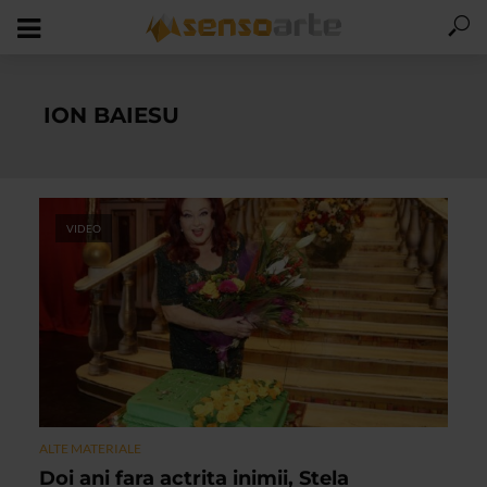
ION BAIESU
VIDEO
ALTE MATERIALE
Doi ani fara actrita inimii, Stela