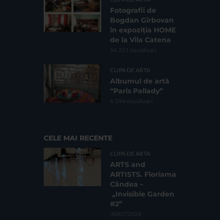
Fotografii de
Bogdan Gîrbovan
în expoziția HOME
de la Vila Catena
16.211 vizualizari
CLIPA DE ARTA
Albumul de artă
“Paris Pallady”
6.594 vizualizari
CELE MAI RECENTE
CLIPA DE ARTA
ARTS and
ARTISTS. Floriama
Cândea –
„Invisible Garden
#2”
30/07/2026