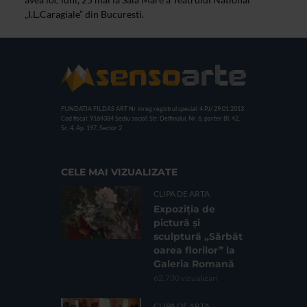
„I.L.Caragiale” din Bucuresti.
FUNDATIA FILDAS ART
Nr inreg registrul special: 4 PJ/ 29.01.2013
Cod fiscal: 9164384
Sediu social: Str. Delfinului, Nr. 6, parter Bl. 42,
Sc. 4, Ap. 197, Sector 2
CELE MAI VIZUALIZATE
CLIPA DE ARTA
Expoziția de
pictură și
sculptură „Sărbăt
oarea florilor” la
Galeria Romană
62.730 vizualizari
CLIPA DE ARTA