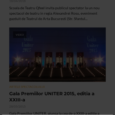
18/04/2018
Scoala de Teatru Qfeel invita publicul spectator la un nou
spectacol de teatru in regia Alexandrei Rosu, eveniment
gazduit de Teatrul de Arta Bucuresti (Str. Sfantul...
VIDEO
ARTELE SPECTACOLULUI
Gala Premiilor UNITER 2015, editia a
XXIII-a
28/05/2015
Gala Premiilor UNITER, ajunsa la cea de-a XXIII-a editie a