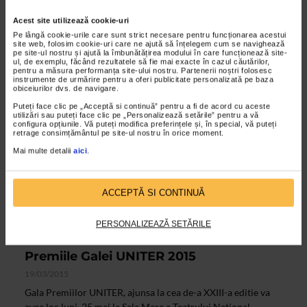
avut loc la Sala Mare a Teatrului National „Ion Luca
Acest site utilizează cookie-uri
Caragiale” din Bucuresti. Evenimentul a fost prezentat de...
Pe lângă cookie-urile care sunt strict necesare pentru funcționarea acestui
site web, folosim cookie-uri care ne ajută să înțelegem cum se navighează
pe site-ul nostru și ajută la îmbunătățirea modului în care funcționează site-
ul, de exemplu, făcând rezultatele să fie mai exacte în cazul căutărilor,
pentru a măsura performanța site-ului nostru. Partenerii noștri folosesc
instrumente de urmărire pentru a oferi publicitate personalizată pe baza
obiceiurilor dvs. de navigare.
Puteți face clic pe „Acceptă si continuă” pentru a fi de acord cu aceste
utilizări sau puteți face clic pe „Personalizează setările” pentru a vă
configura opțiunile. Vă puteți modifica preferințele și, în special, vă puteți
retrage consimțământul pe site-ul nostru în orice moment.
Mai multe detalii
aici
.
ACCEPTĂ SI CONTINUĂ
ALTE MATERIALE
PERSONALIZEAZĂ SETĂRILE
Premiile Senatului si nominalizarile
Premiile Galei UNITER 2015
19/03/2015
Gala Premiilor UNITER, ajunsa la cea de-a XXIII-a editie va
avea loc luni, 25 mai la Sala Mare a Teatrului National