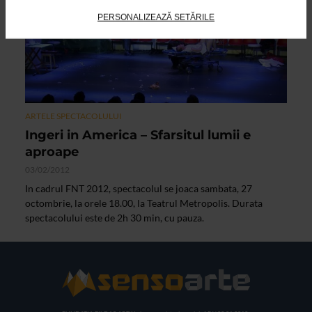
PERSONALIZEAZĂ SETĂRILE
ARTELE SPECTACOLULUI
Ingeri in America – Sfarsitul lumii e
aproape
03/02/2012
In cadrul FNT 2012, spectacolul se joaca sambata, 27
octombrie, la orele 18.00, la Teatrul Metropolis. Durata
spectacolului este de 2h 30 min, cu pauza.