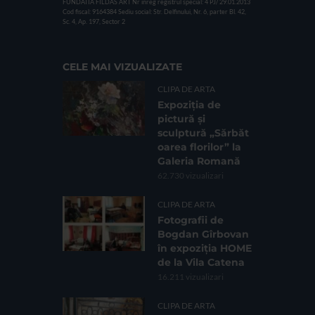
FUNDATIA FILDAS ART
Nr inreg registrul special: 4 PJ/ 29.01.2013
Cod fiscal: 9164384
Sediu social: Str. Delfinului, Nr. 6, parter Bl. 42,
Sc. 4, Ap. 197, Sector 2
CELE MAI VIZUALIZATE
CLIPA DE ARTA
Expoziția de
pictură și
sculptură „Sărbăt
oarea florilor” la
Galeria Romană
62.730 vizualizari
CLIPA DE ARTA
Fotografii de
Bogdan Gîrbovan
în expoziția HOME
de la Vila Catena
16.211 vizualizari
CLIPA DE ARTA