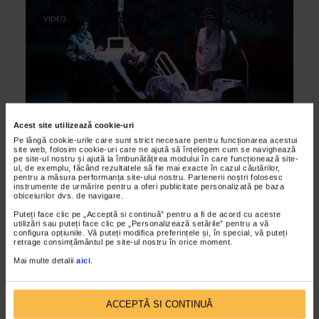
VIDEO
Acest site utilizează cookie-uri
Pe lângă cookie-urile care sunt strict necesare pentru funcționarea acestui
site web, folosim cookie-uri care ne ajută să înțelegem cum se navighează
pe site-ul nostru și ajută la îmbunătățirea modului în care funcționează site-
ARTELE SPECTACOLULUI
ul, de exemplu, făcând rezultatele să fie mai exacte în cazul căutărilor,
pentru a măsura performanța site-ului nostru. Partenerii noștri folosesc
Ingeri in America – Perestroika
instrumente de urmărire pentru a oferi publicitate personalizată pe baza
obiceiurilor dvs. de navigare.
03/02/2012
Puteți face clic pe „Acceptă si continuă” pentru a fi de acord cu aceste
In cadrul FNT 2012, spectacolul se joaca duminica, 28
utilizări sau puteți face clic pe „Personalizează setările” pentru a vă
configura opțiunile. Vă puteți modifica preferințele și, în special, vă puteți
octombrie, la orele 18.00, la Teatrul Metropolis. Durata
retrage consimțământul pe site-ul nostru în orice moment.
spectacolului este de 2h 45 min, cu pauza.
Mai multe detalii
aici
.
VIDEO
ACCEPTĂ SI CONTINUĂ