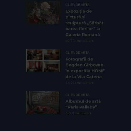
CLIPA DE ARTA
Expoziția de
pictură și
sculptură „Sărbăt
oarea florilor” la
Galeria Romană
62.734 vizualizari
CLIPA DE ARTA
Fotografii de
Bogdan Gîrbovan
în expoziția HOME
de la Vila Catena
16.216 vizualizari
CLIPA DE ARTA
Albumul de artă
“Paris Pallady”
6.601 vizualizari