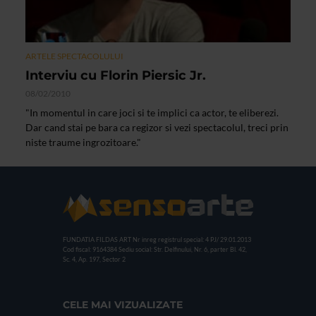
ARTELE SPECTACOLULUI
Interviu cu Florin Piersic Jr.
08/02/2010
"In momentul in care joci si te implici ca actor, te eliberezi.
Dar cand stai pe bara ca regizor si vezi spectacolul, treci prin
niste traume ingrozitoare."
FUNDATIA FILDAS ART
Nr inreg registrul special: 4 PJ/ 29.01.2013
Cod fiscal: 9164384
Sediu social: Str. Delfinului, Nr. 6, parter Bl. 42,
Sc. 4, Ap. 197, Sector 2
CELE MAI VIZUALIZATE