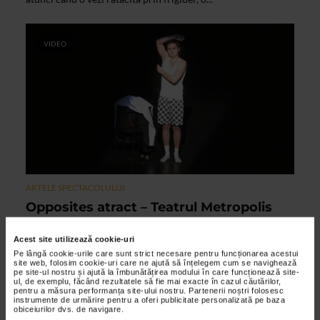
VIDEO
ARTELE SPECTACOLULUI
Opposites atract – Teatrul Metropolis
27/04/2012
Acest site utilizează cookie-uri
Textul lui Bruce Kane le permite celor doi regizori (Florin
Pe lângă cookie-urile care sunt strict necesare pentru funcționarea acestui
Piersic Jr. semneaza si traducerea) sa jongleze cu psihologia
site web, folosim cookie-uri care ne ajută să înțelegem cum se navighează
pe site-ul nostru și ajută la îmbunătățirea modului în care funcționează site-
contemporana, sa se joace „de-a v-ati...
ul, de exemplu, făcând rezultatele să fie mai exacte în cazul căutărilor,
pentru a măsura performanța site-ului nostru. Partenerii noștri folosesc
instrumente de urmărire pentru a oferi publicitate personalizată pe baza
obiceiurilor dvs. de navigare.
VIDEO