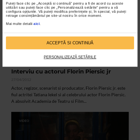
Puteți face clic pe „Acceptă si continuă” pentru a fi de acord cu aceste
utilizări sau puteți face clic pe „Personalizează setările” pentru a vă
configura opțiunile. Vă puteți modifica preferințele și, în special, vă puteți
retrage consimțământul pe site-ul nostru în orice moment.
Mai multe detalii
aici
.
ACCEPTĂ SI CONTINUĂ
PERSONALIZEAZĂ SETĂRILE
ARTELE SPECTACOLULUI
Interviu cu actorul Florin Piersic jr
27/04/2012
Actor, regizor, scenarist si producator, Florin Piersic jr. este
fiul actritei Tatiana Iekel si al celebrului actor Florin Piersic.
A absolvit Academia de Teatru si Film...
VIDEO