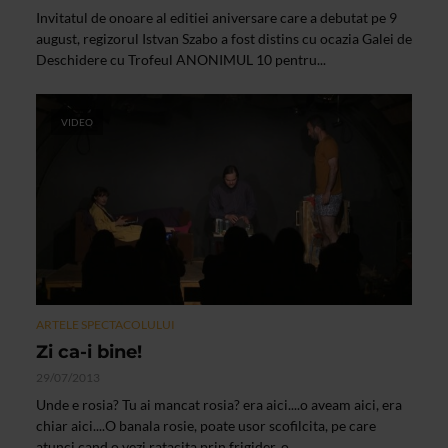
Invitatul de onoare al editiei aniversare care a debutat pe 9
august, regizorul Istvan Szabo a fost distins cu ocazia Galei de
Deschidere cu Trofeul ANONIMUL 10 pentru...
VIDEO
ARTELE SPECTACOLULUI
Zi ca-i bine!
29/07/2013
Unde e rosia? Tu ai mancat rosia? era aici....o aveam aici, era
chiar aici....O banala rosie, poate usor scofilcita, pe care
atunci cand o vezi ratacita prin frigider, o...