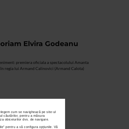
oriam Elvira Godeanu
eniment: premiera oficiala a spectacolului Amanta
 în regia lui Armand Calinovici (Armand Calota)
nțelegem cum se navighează pe site-ul
ul căutărilor, pentru a măsura
za obiceiurilor dvs. de navigare.
ile” pentru a vă configura opțiunile. Vă