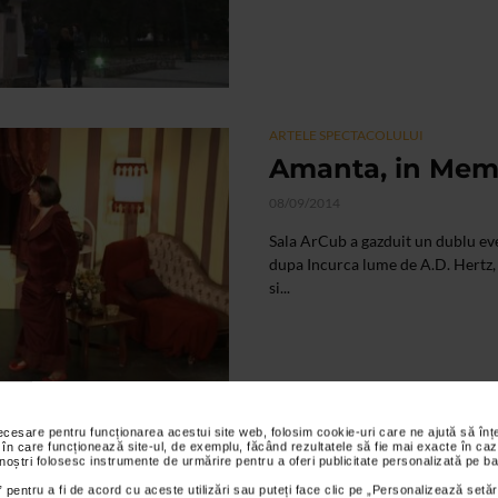
ARTELE SPECTACOLULUI
Amanta, in Mem
08/09/2014
Sala ArCub a gazduit un dublu ev
dupa Incurca lume de A.D. Hertz,
si...
necesare pentru funcționarea acestui site web, folosim cookie-uri care ne ajută să î
 în care funcționează site-ul, de exemplu, făcând rezultatele să fie mai exacte în caz
 noștri folosesc instrumente de urmărire pentru a oferi publicitate personalizată pe ba
 pentru a fi de acord cu aceste utilizări sau puteți face clic pe „Personalizează setăr
ALTE MATERIALE