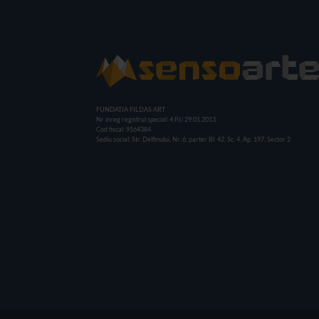
FUNDATIA FILDAS ART
Nr inreg registrul special: 4 PJ/ 29.01.2013
Cod fiscal: 9164384
Sediu social: Str. Delfinului, Nr. 6, parter Bl. 42, Sc. 4, Ap. 197, Sector 2