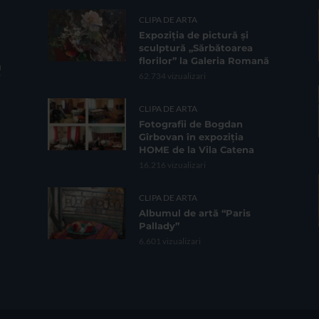
CLIPA DE ARTA
Expoziția de pictură și
sculptură „Sărbătoarea
florilor” la Galeria Romană
62.734 vizualizari
CLIPA DE ARTA
Fotografii de Bogdan
Gîrbovan în expoziția
HOME de la Vila Catena
16.216 vizualizari
CLIPA DE ARTA
Albumul de artă “Paris
Pallady”
6.601 vizualizari