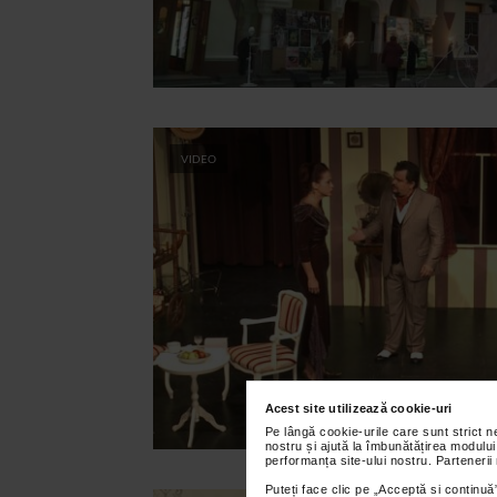
VIDEO
Acest site utilizează cookie-uri
Pe lângă cookie-urile care sunt strict 
nostru și ajută la îmbunătățirea modului
performanța site-ului nostru. Partenerii
Puteți face clic pe „Acceptă si continuă”