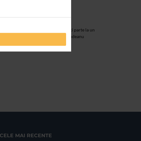
Bucurestiul 555
0, la Sala Arcub, va asteptam sa luati parte la un
omei de Onoare a Fundatiei Elvira Godeanu
CELE MAI RECENTE