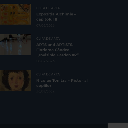
CLIPA DE ARTA
Expoziția Alchimie –
capitolul II
07/08/2026
CLIPA DE ARTA
ARTS and ARTISTS.
Floriama Cândea –
„Invisible Garden #2”
30/07/2026
CLIPA DE ARTA
Nicolae Tonitza – Pictor al
copiilor
29/07/2026