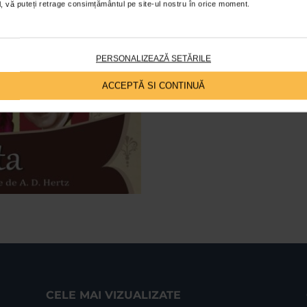
ial, vă puteți retrage consimțământul pe site-ul nostru în orice moment.
Amanta vine la 
27/08/2014
PERSONALIZEAZĂ SETĂRILE
Duminica 31 august 2014, ora 18.3
dublu eveniment: acordarea Dipl
ACCEPTĂ SI CONTINUĂ
domnului Ion...
CELE MAI VIZUALIZATE