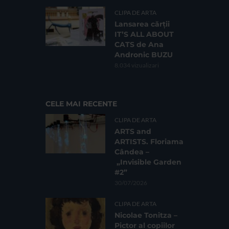
CLIPA DE ARTA
Lansarea cărții
IT’S ALL ABOUT
CATS de Ana
Andronic BUZU
8.034 vizualizari
CELE MAI RECENTE
CLIPA DE ARTA
ARTS and
ARTISTS. Floriama
Cândea –
„Invisible Garden
#2”
30/07/2026
CLIPA DE ARTA
Nicolae Tonitza –
Pictor al copiilor