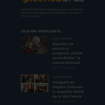
FUNDATIA FILDAS ART
Nr inreg registrul special: 4 PJ/ 29.01.2013
Cod fiscal: 9164384
Sediu social: Str. Delfinului, Nr. 6, parter Bl. 42,
Sc. 4, Ap. 197, Sector 2
CELE MAI VIZUALIZATE
CLIPA DE ARTA
Expoziția de
pictură și
sculptură „Sărbăt
oarea florilor” la
Galeria Romană
62.729 vizualizari
CLIPA DE ARTA
Fotografii de
Bogdan Gîrbovan
în expoziția HOME
de la Vila Catena
16.210 vizualizari