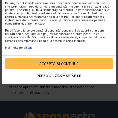
Pe lângă cookie-urile care sunt strict necesare pentru funcționarea acestui
site web, folosim cookie-uri care ne ajută să înțelegem cum se navighează
VIDEO
pe site-ul nostru și ajută la îmbunătățirea modului în care funcționează site-
ul, de exemplu, făcând rezultatele să fie mai exacte în cazul căutărilor,
pentru a măsura performanța site-ului nostru. Partenerii noștri folosesc
instrumente de urmărire pentru a oferi publicitate personalizată pe baza
obiceiurilor dvs. de navigare.
Puteți face clic pe „Acceptă si continuă” pentru a fi de acord cu aceste
utilizări sau puteți face clic pe „Personalizează setările” pentru a vă
configura opțiunile. Vă puteți modifica preferințele și, în special, vă puteți
retrage consimțământul pe site-ul nostru în orice moment.
Mai multe detalii
aici
.
ARTELE SPECTACOLULUI
ACCEPTĂ SI CONTINUĂ
Garana 2010 – Funky Growl I
16/08/2010
PERSONALIZEAZĂ SETĂRILE
Scopul declarat al formatiei este acela de a face publicul
tanar sa aprecieze sunetele moderne si sa descopere
talentele lumii muzicale.