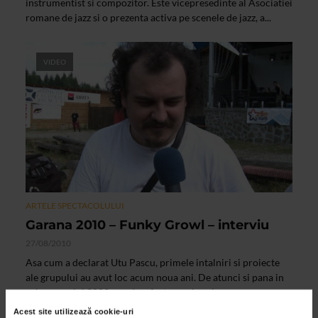
instrumentist si compozitor. Este vicepresedinte al Asociatiei
romane de jazz si o prezenta activa pe scenele de jazz, a...
VIDEO
ARTELE SPECTACOLULUI
Garana 2010 – Funky Growl – interviu
27/08/2010
Asa cum a declarat Utu Pascu, primele intalniri si proiecte
ale grupului au avut loc acum noua ani. De atunci si pana in
primavara lui 2009, cand au fost puse bazele...
Acest site utilizează cookie-uri