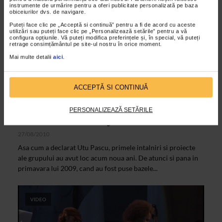
instrumente de urmărire pentru a oferi publicitate personalizată pe baza
VIDEO
obiceiurilor dvs. de navigare.
Puteți face clic pe „Acceptă si continuă” pentru a fi de acord cu aceste
utilizări sau puteți face clic pe „Personalizează setările” pentru a vă
configura opțiunile. Vă puteți modifica preferințele și, în special, vă puteți
retrage consimțământul pe site-ul nostru în orice moment.
Mai multe detalii
aici
.
ACCEPTĂ SI CONTINUĂ
ARTELE SPECTACOLULUI
PERSONALIZEAZĂ SETĂRILE
Garana 2010 – Funky Growl – interviu
27/08/2010
Asa cum a declarat Utu Pascu, primele intalniri si proiecte
ale grupului au avut loc acum noua ani. De atunci si pana in
primavara lui 2009, cand au fost puse bazele...
VIDEO