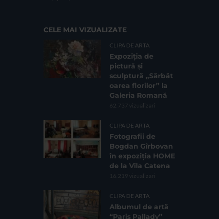
CELE MAI VIZUALIZATE
CLIPA DE ARTA
Expoziția de
pictură și
sculptură „Sărbăt
oarea florilor” la
Galeria Romană
62.737 vizualizari
CLIPA DE ARTA
Fotografii de
Bogdan Gîrbovan
în expoziția HOME
de la Vila Catena
16.219 vizualizari
CLIPA DE ARTA
Albumul de artă
“Paris Pallady”