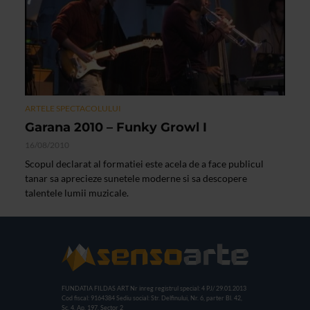
ARTELE SPECTACOLULUI
Garana 2010 – Funky Growl I
16/08/2010
Scopul declarat al formatiei este acela de a face publicul
tanar sa aprecieze sunetele moderne si sa descopere
talentele lumii muzicale.
FUNDATIA FILDAS ART
Nr inreg registrul special: 4 PJ/ 29.01.2013
Cod fiscal: 9164384
Sediu social: Str. Delfinului, Nr. 6, parter Bl. 42,
Sc. 4, Ap. 197, Sector 2