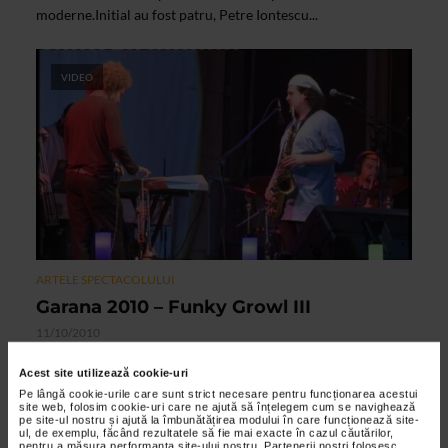
moderne.Initial au fost patru, Petre Iontescu...
VIDEO
ARTELE SPECTACOLULUI
Garana 2010 – Funky Growl III
11/10/2010
Proiectul muzical al celor de la Funky Growl are influente
Acest site utilizează cookie-uri
din diverse genuri: de la hip-hop la funk si jazz, de la soul la
Pe lângă cookie-urile care sunt strict necesare pentru funcționarea acestui
mixajele ultimului val de DJ. Scopul declarat...
site web, folosim cookie-uri care ne ajută să înțelegem cum se navighează
pe site-ul nostru și ajută la îmbunătățirea modului în care funcționează site-
ul, de exemplu, făcând rezultatele să fie mai exacte în cazul căutărilor,
pentru a măsura performanța site-ului nostru. Partenerii noștri folosesc