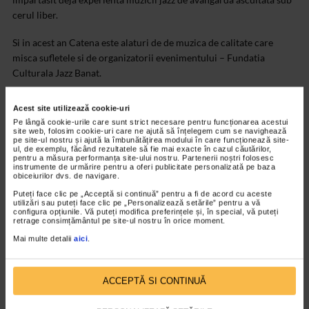
cerul liber.
Si in acest an Catena este alaturi de de muzica de calitate care
misca sufletele si de organizatorii evenimentului – Fundatia
Culturala Jazz Banat.
Acest site utilizează cookie-uri
Pe lângă cookie-urile care sunt strict necesare pentru funcționarea acestui
site web, folosim cookie-uri care ne ajută să înțelegem cum se navighează
pe site-ul nostru și ajută la îmbunătățirea modului în care funcționează site-
ul, de exemplu, făcând rezultatele să fie mai exacte în cazul căutărilor,
pentru a măsura performanța site-ului nostru. Partenerii noștri folosesc
instrumente de urmărire pentru a oferi publicitate personalizată pe baza
obiceiurilor dvs. de navigare.
Puteți face clic pe „Acceptă si continuă” pentru a fi de acord cu aceste
utilizări sau puteți face clic pe „Personalizează setările” pentru a vă
ARTICOLE ASEMANATOARE
configura opțiunile. Vă puteți modifica preferințele și, în special, vă puteți
retrage consimțământul pe site-ul nostru în orice moment.
Mai multe detalii
aici
.
VIDEO
ACCEPTĂ SI CONTINUĂ