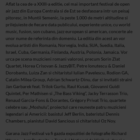
Aflat la cea de-a XXIII-a editie, cel mai important festival de open
air jazz din Europa Centrala si de Est se desfasoara intr-un peisaj
pitoresc, in Muntii Semenic, la peste 1.000 de metri altitudine si
prilejuieste de fiecare data publicului, experiente unice, cu world
music, fusion, son cubano, jazz european si american, concerte ale
unor nume de referinta din domeniu. La editia din acest an vor
evolua artisti din Romania, Norvegia, India, SUA, Suedia, Italia,
Israel, Cuba, Germania, Finlanda, Austria, Polonia, Jamaica. Vor
urca pe scena muzicieni romani valorosi, precum Sorin Zlat
Quartet, Horea Crisovan & JazzyBIT, Petre Ionutescu & Daniel
Dorobantu, Luiza Zan si chitaristul Iulian Pavelescu, Rodion GA,
Catalin Milea Group, Adrian Schwartz-Dinu, dar si invitatii straini
Jan Garbarek feat. Trilok Gurtu, Raul Kusak, Giovanni Guidi
Quintet, Per Mathisen si „The Bass Viking”, Jacky Terrasson Trio,
Renaud Garcia-Fons & Dorantes, Grégory Privat Trio, quartete
celebre sau „Moshulu”, proiectul care reuneste patru muzicieni
legendari ai Americii: basistul Jeff Berlin, bateristul Dennis
Chambers, pianistul David Sancious si chitaristul Oz Noy.
Garana Jazz Festival va fi gazda expozitiei de fotografie Richard