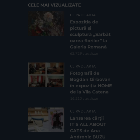
CELE MAI VIZUALIZATE
CLIPA DE ARTA
Expoziția de
pictură și
sculptură „Sărbăt
oarea florilor” la
Galeria Romană
62.729 vizualizari
CLIPA DE ARTA
Fotografii de
Bogdan Gîrbovan
în expoziția HOME
de la Vila Catena
16.210 vizualizari
CLIPA DE ARTA
Lansarea cărții
IT’S ALL ABOUT
CATS de Ana
Andronic BUZU