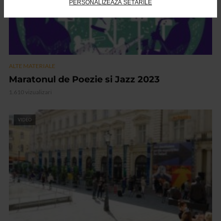
PERSONALIZEAZĂ SETĂRILE
ALTE MATERIALE
Maratonul de Poezie si Jazz 2023
1.610 vizualizari
VIDEO