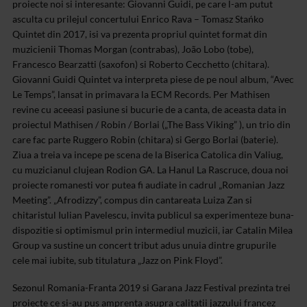
proiecte noi si interesante: Giovanni Guidi, pe care l-am putut
asculta cu prilejul concertului Enrico Rava – Tomasz Stańko
Quintet din 2017, isi va prezenta propriul quintet format din
muzicienii Thomas Morgan (contrabas), João Lobo (tobe),
Francesco Bearzatti (saxofon) si Roberto Cecchetto (chitara).
Giovanni Guidi Quintet va interpreta piese de pe noul album, “Avec
Le Temps”, lansat in primavara la ECM Records. Per Mathisen
revine cu aceeasi pasiune si bucurie de a canta, de aceasta data in
proiectul Mathisen / Robin / Borlai („The Bass Viking” ), un trio din
care fac parte Ruggero Robin (chitara) si Gergo Borlai (baterie).
Ziua a treia va incepe pe scena de la Biserica Catolica din Valiug,
cu muzicianul clujean Rodion GA. La Hanul La Rascruce, doua noi
proiecte romanesti vor putea fi audiate in cadrul „Romanian Jazz
Meeting”. „Afrodizzy”, compus din cantareata Luiza Zan si
chitaristul Iulian Pavelescu, invita publicul sa experimenteze buna-
dispozitie si optimismul prin intermediul muzicii, iar Catalin Milea
Group va sustine un concert tribut adus unuia dintre grupurile
cele mai iubite, sub titulatura „Jazz on Pink Floyd”.
Sezonul Romania-Franta 2019 si Garana Jazz Festival prezinta trei
proiecte ce si-au pus amprenta asupra calitatii jazzului francez