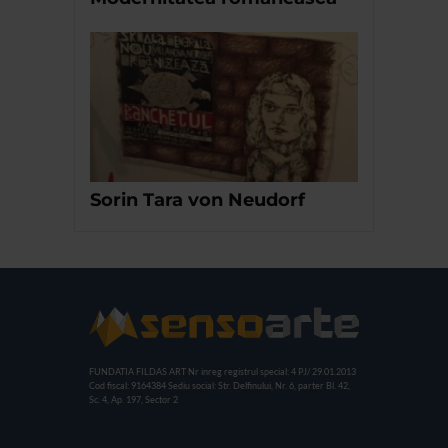
Sorin Tara von Neudorf
FUNDATIA FILDAS ART
Nr inreg registrul special: 4 PJ/ 29.01.2013
Cod fiscal: 9164384
Sediu social: Str. Delfinului, Nr. 6, parter Bl. 42,
Sc. 4, Ap. 197, Sector 2