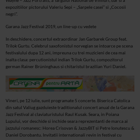
Wayne – Jazz Portraits, a Targului National de Viniluri, dar si a
expozitiilor pictorului Valeriu Sepi – „Sarpele casei” si „Cocosii
negri”.
Garana Jazz Festival 2019, un line-up cu vedete
In deschidere, concertul extraordinar Jan Garbarek Group feat.
Trilok Gurtu. Celebrul saxofonistul norvegian se intoarce pe scena
festivalului dupa 12 ani, impreuna cu trei muzicieni de cea mai
inalta clasa: percutionistul indian Trilok Gurtu, compozitorul
german Rainer Brüninghaus si chitaristul brazilian Yuri Daniel.
Vineri, pe 12 iulie, sunt programate 5 concerte. Biserica Catolica
din satul Valiug gazduieste traditionalul concert anual de la Garana
Jazz Festival al claviaturistului Raul Kusak. Seara, in Poiana
Lupului, vor deschide si inchide seara reprezentanti de marca ai
jazzului romanesc: Horea Crisovan & JazzyBIT si Petre Ionutescu &
Daniel Dorobantu. Invitatii internationali revin in festival cu