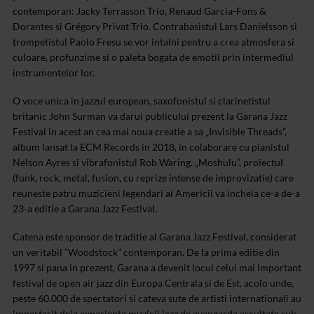
contemporan: Jacky Terrasson Trio, Renaud Garcia-Fons &
Dorantes si Grégory Privat Trio. Contrabasistul Lars Danielsson si
trompetistul Paolo Fresu se vor intalni pentru a crea atmosfera si
culoare, profunzime si o paleta bogata de emotii prin intermediul
instrumentelor lor.
O voce unica in jazzul european, saxofonistul si clarinetistul
britanic John Surman va darui publicului prezent la Garana Jazz
Festival in acest an cea mai noua creatie a sa „Invisible Threads”,
album lansat la ECM Records in 2018, in colaborare cu pianistul
Nelson Ayres si vibrafonistul Rob Waring. „Moshulu”, proiectul
(funk, rock, metal, fusion, cu reprize intense de improvizatie) care
reuneste patru muzicieni legendari ai Americii va incheia ce-a de-a
23-a editie a Garana Jazz Festival.
Catena este sponsor de traditie al Garana Jazz Festival, considerat
un veritabil ”Woodstock” contemporan. De la prima editie din
1997 si pana in prezent, Garana a devenit locul celui mai important
festival de open air jazz din Europa Centrala si de Est, acolo unde,
peste 60.000 de spectatori si cateva sute de artisti internationali au
impartasit deja experienta muzicii jazz de avangarda ascultata sub