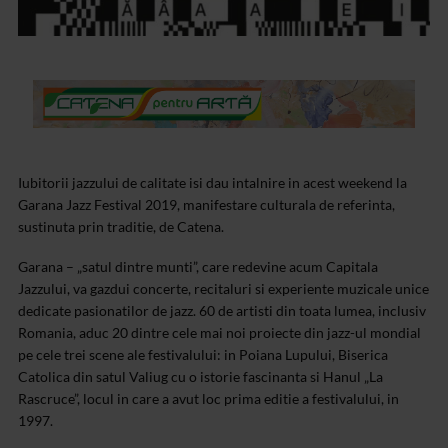
Iubitorii jazzului de calitate isi dau intalnire in acest weekend la
Garana Jazz Festival 2019, manifestare culturala de referinta,
sustinuta prin traditie, de Catena.
Garana – „satul dintre munti”, care redevine acum Capitala
Jazzului, va gazdui concerte, recitaluri si experiente muzicale unice
dedicate pasionatilor de jazz. 60 de artisti din toata lumea, inclusiv
Romania, aduc 20 dintre cele mai noi proiecte din jazz-ul mondial
pe cele trei scene ale festivalului: in Poiana Lupului, Biserica
Catolica din satul Valiug cu o istorie fascinanta si Hanul „La
Rascruce”, locul in care a avut loc prima editie a festivalului, in
1997.