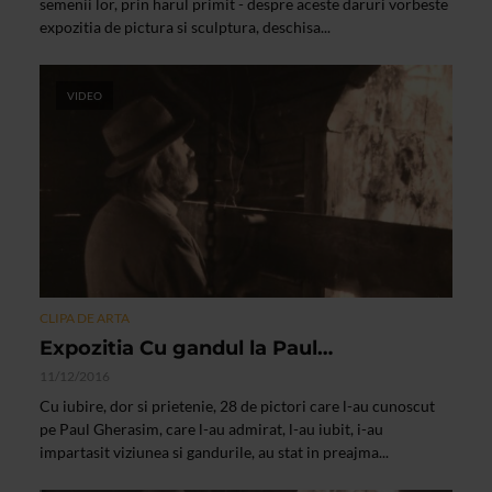
semenii lor, prin harul primit - despre aceste daruri vorbeste
expozitia de pictura si sculptura, deschisa...
VIDEO
CLIPA DE ARTA
Expozitia Cu gandul la Paul…
11/12/2016
Cu iubire, dor si prietenie, 28 de pictori care l-au cunoscut
pe Paul Gherasim, care l-au admirat, l-au iubit, i-au
impartasit viziunea si gandurile, au stat in preajma...