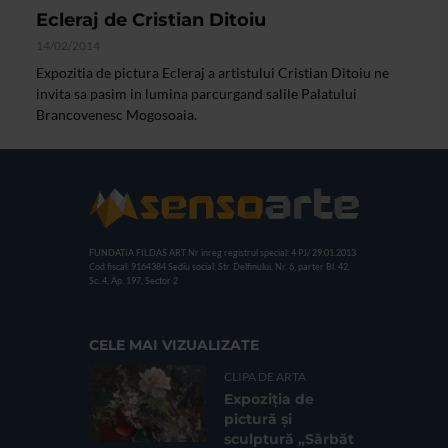
Ecleraj de Cristian Ditoiu
14/02/2014
Expozitia de pictura Ecleraj a artistului Cristian Ditoiu ne
invita sa pasim in lumina parcurgand salile Palatului
Brancovenesc Mogosoaia.
FUNDATIA FILDAS ART
Nr inreg registrul special: 4 PJ/ 29.01.2013
Cod fiscal: 9164384
Sediu social: Str. Delfinului, Nr. 6, parter Bl. 42,
Sc. 4, Ap. 197, Sector 2
CELE MAI VIZUALIZATE
CLIPA DE ARTA
Expoziția de
pictură și
sculptură „Sărbăt