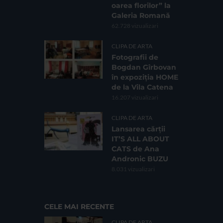
oarea florilor” la
Galeria Romană
62.728 vizualizari
CLIPA DE ARTA
Fotografii de
Bogdan Gîrbovan
în expoziția HOME
de la Vila Catena
16.207 vizualizari
CLIPA DE ARTA
Lansarea cărții
IT’S ALL ABOUT
CATS de Ana
Andronic BUZU
8.031 vizualizari
CELE MAI RECENTE
CLIPA DE ARTA