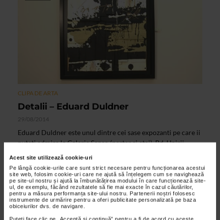
CLIPA DE ARTA
Detalii – Eduard Duldner
29/08/2014
Eduard Duldner este unul dintre cei sase expozanti pe care ii
puteti admira la Galeria Senso (parter si etaj), Bd. Unirii
nr.15, sector 5, Bucuresti, pana pe 18...
Acest site utilizează cookie-uri
Pe lângă cookie-urile care sunt strict necesare pentru funcționarea acestui
site web, folosim cookie-uri care ne ajută să înțelegem cum se navighează
pe site-ul nostru și ajută la îmbunătățirea modului în care funcționează site-
VIDEO
ul, de exemplu, făcând rezultatele să fie mai exacte în cazul căutărilor,
pentru a măsura performanța site-ului nostru. Partenerii noștri folosesc
instrumente de urmărire pentru a oferi publicitate personalizată pe baza
obiceiurilor dvs. de navigare.
Puteți face clic pe „Acceptă si continuă” pentru a fi de acord cu aceste