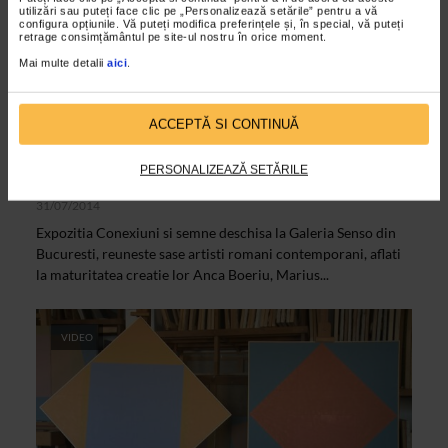
utilizări sau puteți face clic pe „Personalizează setările” pentru a vă
configura opțiunile. Vă puteți modifica preferințele și, în special, vă puteți
retrage consimțământul pe site-ul nostru în orice moment.
Mai multe detalii
aici
.
ACCEPTĂ SI CONTINUĂ
CLIPA DE ARTA
Expozitia Conexiuni si Semne – Galeria
PERSONALIZEAZĂ SETĂRILE
Senso
31/07/2014
Expozitia Conexiuni si semne deschisa la Galeria Senso din
Bucuresti, reuneste sase artisti romani contemporani, aflati
la maturitatea creatie lor Anca Boeriu, Marius...
VIDEO