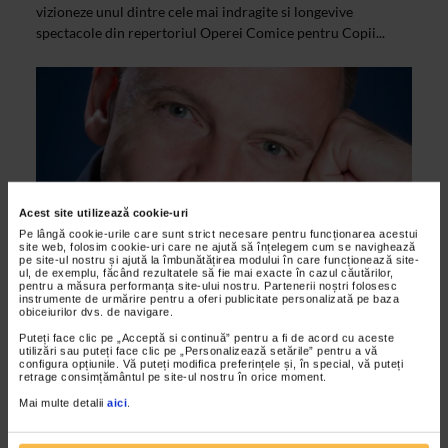
vizioneze unul dintre cele mai indragite si longevive
spectacole din repertoriul Operei Comice pentru Copii...
Acest site utilizează cookie-uri
Pe lângă cookie-urile care sunt strict necesare pentru funcționarea acestui
site web, folosim cookie-uri care ne ajută să înțelegem cum se navighează
pe site-ul nostru și ajută la îmbunătățirea modului în care funcționează site-
ul, de exemplu, făcând rezultatele să fie mai exacte în cazul căutărilor,
pentru a măsura performanța site-ului nostru. Partenerii noștri folosesc
ALTE MATERIALE
instrumente de urmărire pentru a oferi publicitate personalizată pe baza
obiceiurilor dvs. de navigare.
Fantoma de la Opera, vine la Bucuresti
Puteți face clic pe „Acceptă si continuă” pentru a fi de acord cu aceste
14/01/2015
utilizări sau puteți face clic pe „Personalizează setările” pentru a vă
configura opțiunile. Vă puteți modifica preferințele și, în special, vă puteți
Spectacolul ,Fantoma de la Opera de Andrew Lloyd Webber,
retrage consimțământul pe site-ul nostru în orice moment.
o productie muzicala de referinta, adaptata in 14 limbi,
Mai multe detalii
aici
.
distinsa cu peste 70 de premii importante si vizionata...