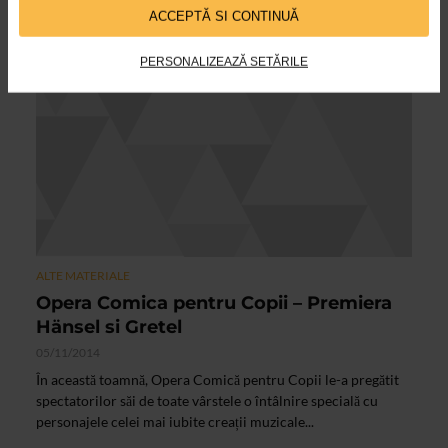
ACCEPTĂ SI CONTINUĂ
PERSONALIZEAZĂ SETĂRILE
ALTE MATERIALE
Opera Comica pentru Copii – Premiera
Hänsel si Gretel
05/11/2014
În această toamnă, Opera Comică pentru Copii le-a pregătit
spectatorilor săi de toate vârstele o întâlnire specială cu
personajele celei mai iubite creații muzicale...