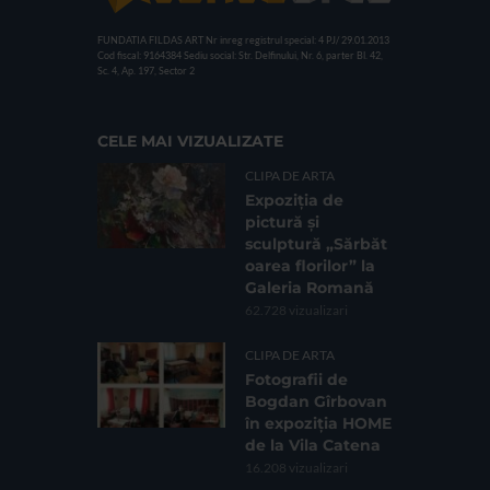
FUNDATIA FILDAS ART
Nr inreg registrul special: 4 PJ/ 29.01.2013
Cod fiscal: 9164384
Sediu social: Str. Delfinului, Nr. 6, parter Bl. 42,
Sc. 4, Ap. 197, Sector 2
CELE MAI VIZUALIZATE
CLIPA DE ARTA
Expoziția de
pictură și
sculptură „Sărbăt
oarea florilor” la
Galeria Romană
62.728 vizualizari
CLIPA DE ARTA
Fotografii de
Bogdan Gîrbovan
în expoziția HOME
de la Vila Catena
16.208 vizualizari