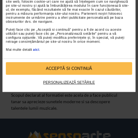
site web, folosim cookie-uri care ne ajută să înțelegem cum se navighează
pe site-ul nostru și ajută la îmbunătățirea modului în care funcționează site-
VIDEO
ul, de exemplu, făcând rezultatele să fie mai exacte în cazul căutărilor,
pentru a măsura performanța site-ului nostru. Partenerii noștri folosesc
instrumente de urmărire pentru a oferi publicitate personalizată pe baza
obiceiurilor dvs. de navigare.
Puteți face clic pe „Acceptă si continuă” pentru a fi de acord cu aceste
utilizări sau puteți face clic pe „Personalizează setările” pentru a vă
configura opțiunile. Vă puteți modifica preferințele și, în special, vă puteți
retrage consimțământul pe site-ul nostru în orice moment.
Mai multe detalii
aici
.
ACCEPTĂ SI CONTINUĂ
ARTELE SPECTACOLULUI
Garana 2010 – Funky Growl I
PERSONALIZEAZĂ SETĂRILE
16/08/2010
Scopul declarat al formatiei este acela de a face publicul
tanar sa aprecieze sunetele moderne si sa descopere
talentele lumii muzicale.