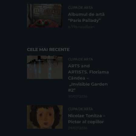
CLIPA DE ARTA
Albumul de artă
“Paris Pallady”
6.596 vizualizari
CELE MAI RECENTE
CLIPA DE ARTA
ARTS and
ARTISTS. Floriama
Cândea –
„Invisible Garden
#2”
30/07/2026
CLIPA DE ARTA
Nicolae Tonitza –
Pictor al copiilor
29/07/2026