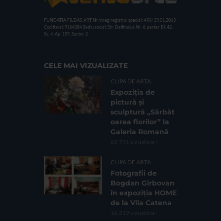
FUNDATIA FILDAS ART
Nr inreg registrul special: 4 PJ/ 29.01.2013
Cod fiscal: 9164384
Sediu social: Str. Delfinului, Nr. 6, parter Bl. 42,
Sc. 4, Ap. 197, Sector 2
CELE MAI VIZUALIZATE
CLIPA DE ARTA
Expoziția de
pictură și
sculptură „Sărbăt
oarea florilor” la
Galeria Romană
62.731 vizualizari
CLIPA DE ARTA
Fotografii de
Bogdan Gîrbovan
în expoziția HOME
de la Vila Catena
16.212 vizualizari