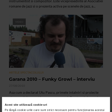
instrumentist si compozitor. Este vicepresedinte al Asociatiei
romane de jazz si o prezenta activa pe scenele de jazz, a...
VIDEO
ARTELE SPECTACOLULUI
Garana 2010 – Funky Growl – interviu
27/08/2010
Asa cum a declarat Utu Pascu, primele intalniri si proiecte
ale grupului au avut loc acum noua ani. De atunci si pana in
primavara lui 2009, cand au fost puse bazele...
Acest site utilizează cookie-uri
Pe lângă cookie-urile care sunt strict necesare pentru funcționarea acestui