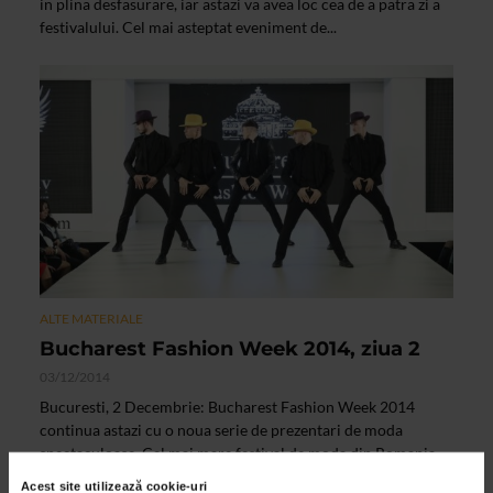
in plina desfasurare, iar astazi va avea loc cea de a patra zi a
festivalului. Cel mai asteptat eveniment de...
ALTE MATERIALE
Bucharest Fashion Week 2014, ziua 2
03/12/2014
Bucuresti, 2 Decembrie: Bucharest Fashion Week 2014
continua astazi cu o noua serie de prezentari de moda
spectaculoase. Cel mai mare festival de moda din Romania
a...
Acest site utilizează cookie-uri