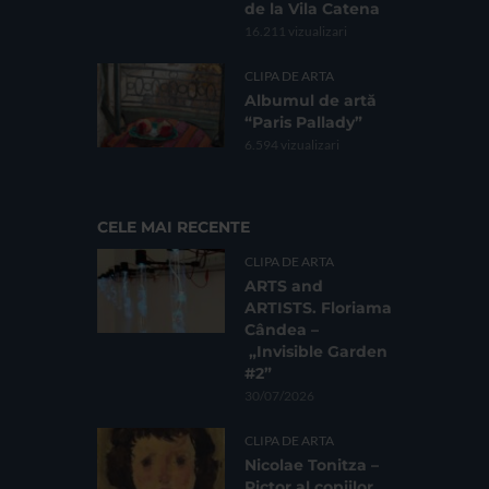
de la Vila Catena
16.211 vizualizari
CLIPA DE ARTA
Albumul de artă
“Paris Pallady”
6.594 vizualizari
CELE MAI RECENTE
CLIPA DE ARTA
ARTS and
ARTISTS. Floriama
Cândea –
„Invisible Garden
#2”
30/07/2026
CLIPA DE ARTA
Nicolae Tonitza –
Pictor al copiilor