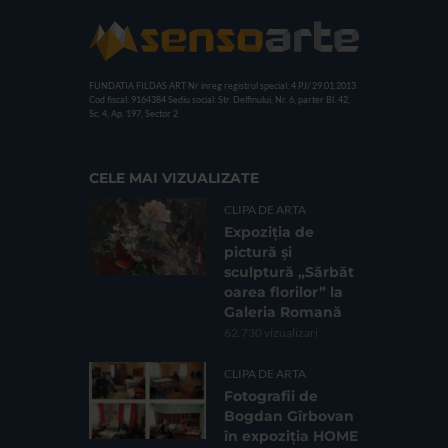
FUNDATIA FILDAS ART
Nr inreg registrul special: 4 PJ/ 29.01.2013
Cod fiscal: 9164384
Sediu social: Str. Delfinului, Nr. 6, parter Bl. 42,
Sc. 4, Ap. 197, Sector 2
CELE MAI VIZUALIZATE
CLIPA DE ARTA
Expoziția de
pictură și
sculptură „Sărbăt
oarea florilor” la
Galeria Romană
62.730 vizualizari
CLIPA DE ARTA
Fotografii de
Bogdan Gîrbovan
în expoziția HOME