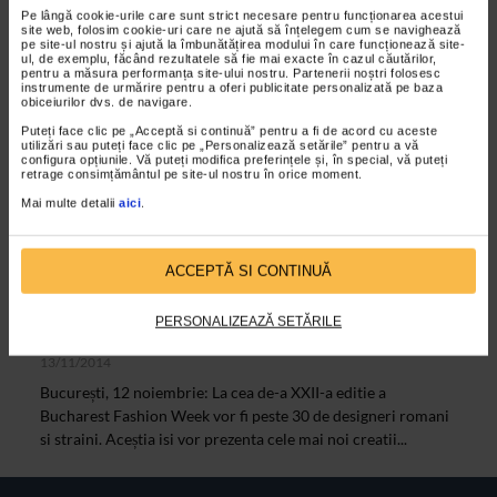
Pe lângă cookie-urile care sunt strict necesare pentru funcționarea acestui
site web, folosim cookie-uri care ne ajută să înțelegem cum se navighează
pe site-ul nostru și ajută la îmbunătățirea modului în care funcționează site-
ul, de exemplu, făcând rezultatele să fie mai exacte în cazul căutărilor,
pentru a măsura performanța site-ului nostru. Partenerii noștri folosesc
instrumente de urmărire pentru a oferi publicitate personalizată pe baza
obiceiurilor dvs. de navigare.
Puteți face clic pe „Acceptă si continuă” pentru a fi de acord cu aceste
utilizări sau puteți face clic pe „Personalizează setările” pentru a vă
configura opțiunile. Vă puteți modifica preferințele și, în special, vă puteți
retrage consimțământul pe site-ul nostru în orice moment.
Mai multe detalii
aici
.
ACCEPTĂ SI CONTINUĂ
ALTE MATERIALE
Peste 30 de designeri romani si straini
PERSONALIZEAZĂ SETĂRILE
la Bucharest Fashion Week
13/11/2014
București, 12 noiembrie: La cea de-a XXII-a editie a
Bucharest Fashion Week vor fi peste 30 de designeri romani
si straini. Aceștia isi vor prezenta cele mai noi creatii...