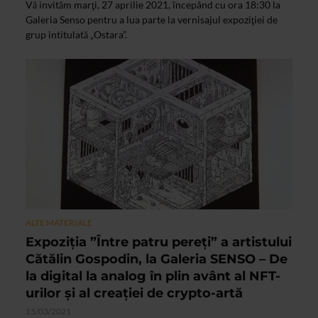
Vă invităm marţi, 27 aprilie 2021, începând cu ora 18:30 la
Galeria Senso pentru a lua parte la vernisajul expoziţiei de
grup intitulată „Ostara”.
ALTE MATERIALE
Expoziția ”Între patru pereţi” a artistului
Cătălin Gospodin, la Galeria SENSO – De
la digital la analog în plin avânt al NFT-
urilor și al creației de crypto-artă
15/03/2021