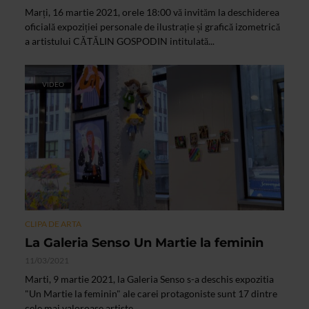
Marți, 16 martie 2021, orele 18:00 vă invităm la deschiderea
oficială expoziției personale de ilustrație și grafică izometrică
a artistului CĂTĂLIN GOSPODIN intitulată...
VIDEO
CLIPA DE ARTA
La Galeria Senso Un Martie la feminin
11/03/2021
Marti, 9 martie 2021, la Galeria Senso s-a deschis expozitia
"Un Martie la feminin" ale carei protagoniste sunt 17 dintre
cele mai valoroase artiste...