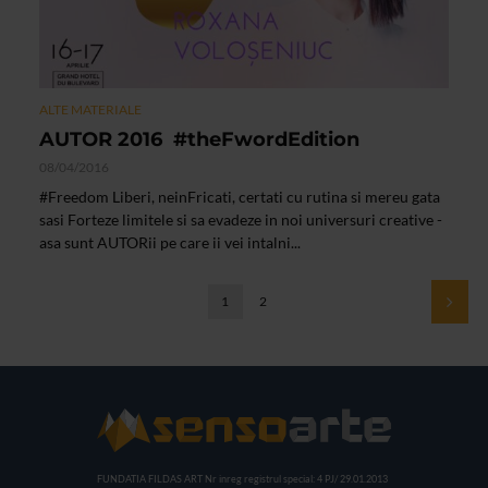
ALTE MATERIALE
AUTOR 2016 ­ #theFwordEdition
08/04/2016
#Freedom Liberi, neinFricati, certati cu rutina si mereu gata
sa­si Forteze limitele si sa evadeze in noi universuri creative ­
asa sunt AUTORii pe care ii vei intalni...
1
2
FUNDATIA FILDAS ART
Nr inreg registrul special: 4 PJ/ 29.01.2013