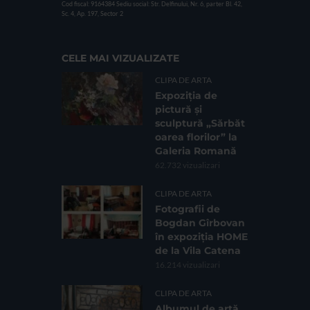
Cod fiscal: 9164384
Sediu social: Str. Delfinului, Nr. 6, parter Bl. 42,
Sc. 4, Ap. 197, Sector 2
CELE MAI VIZUALIZATE
CLIPA DE ARTA
Expoziția de
pictură și
sculptură „Sărbăt
oarea florilor” la
Galeria Romană
62.732 vizualizari
CLIPA DE ARTA
Fotografii de
Bogdan Gîrbovan
în expoziția HOME
de la Vila Catena
16.214 vizualizari
CLIPA DE ARTA
Albumul de artă