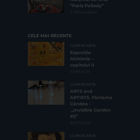
“Paris Pallady”
6.598 vizualizari
CELE MAI RECENTE
CLIPA DE ARTA
Expoziția
Alchimie –
capitolul II
07/08/2026
CLIPA DE ARTA
ARTS and
ARTISTS. Floriama
Cândea –
„Invisible Garden
#2”
30/07/2026
CLIPA DE ARTA