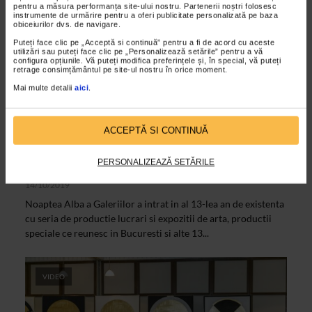
pentru a măsura performanța site-ului nostru. Partenerii noștri folosesc
instrumente de urmărire pentru a oferi publicitate personalizată pe baza
obiceiurilor dvs. de navigare.
Puteți face clic pe „Acceptă si continuă” pentru a fi de acord cu aceste
utilizări sau puteți face clic pe „Personalizează setările” pentru a vă
configura opțiunile. Vă puteți modifica preferințele și, în special, vă puteți
retrage consimțământul pe site-ul nostru în orice moment.
Mai multe detalii
aici
.
ACCEPTĂ SI CONTINUĂ
CLIPA DE ARTA
Noaptea Alba a galeriilor la Galeria
PERSONALIZEAZĂ SETĂRILE
Senso
14/10/2019
Noaptea Alba a Galeriilor a intrat in al 13-lea an de existenta
cu seria de productie lucrari si expozitii de arta, productii
speciale ce reunesc in Bucuresti si alte 13...
VIDEO