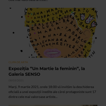
CLIPA DE ARTA
Expoziția ”Un Martie la feminin”, la
Galeria SENSO
08/03/2021
Marți, 9 martie 2021, orele 18:00 vă invităm la deschiderea
oficială a unei expoziții inedite ale cărei protagoniste sunt 17
dintre cele mai valoroase artiste...