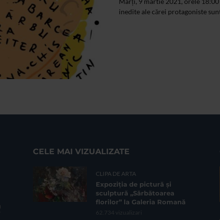
Marți, 9 martie 2021, orele 18:00 
inedite ale cărei protagoniste sunt
CELE MAI VIZUALIZATE
CLIPA DE ARTA
Expoziția de pictură și
sculptură „Sărbătoarea
florilor” la Galeria Romană
62.734 vizualizari