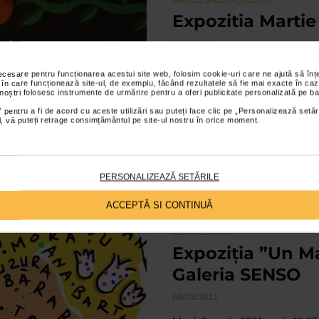
Expozitia Martie
09/03/2021
La Galeria Senso se deschide mart
necesare pentru funcționarea acestui site web, folosim cookie-uri care ne ajută să î
feminin", o expozitie care prezinta 
 în care funcționează site-ul, de exemplu, făcând rezultatele să fie mai exacte în caz
 noștri folosesc instrumente de urmărire pentru a oferi publicitate personalizată pe ba
 pentru a fi de acord cu aceste utilizări sau puteți face clic pe „Personalizează setăr
ial, vă puteți retrage consimțământul pe site-ul nostru în orice moment.
PERSONALIZEAZĂ SETĂRILE
ACCEPTĂ SI CONTINUĂ
CLIPA DE ARTA
Expoziția ”Un Mar
Galeria SENSO
08/03/2021