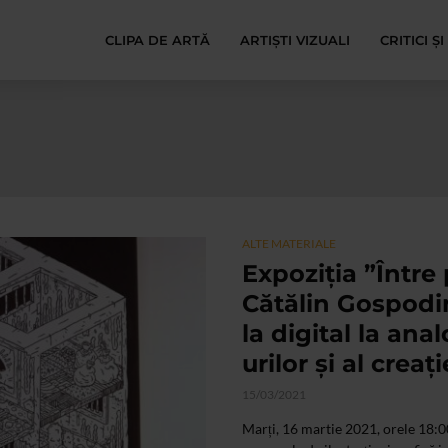
CLIPA DE ARTĂ
ARTIȘTI VIZUALI
CRITICI Ș
ALTE MATERIALE
Expoziția ”Între 
Cătălin Gospodin
la digital la ana
urilor și al creaț
15/03/2021
Marți, 16 martie 2021, orele 18:00