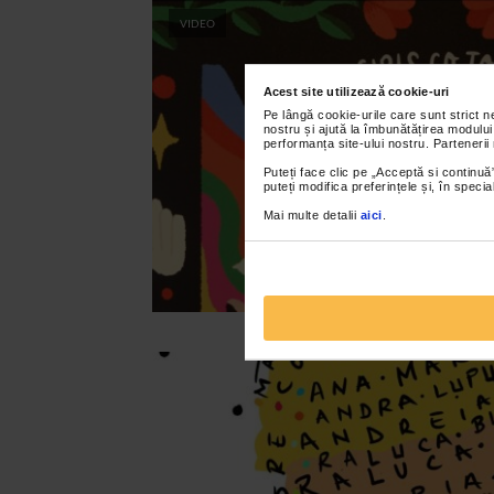
VIDEO
Acest site utilizează cookie-uri
Pe lângă cookie-urile care sunt strict 
nostru și ajută la îmbunătățirea modului
performanța site-ului nostru. Partenerii
Puteți face clic pe „Acceptă si continuă”
puteți modifica preferințele și, în spec
Mai multe detalii
aici
.