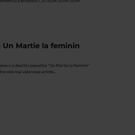
că izometrică a artistului CĂTĂLIN GOSPODIN
 Un Martie la feminin
Senso s-a deschis expozitia "Un Martie la feminin"
re cele mai valoroase artiste...