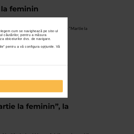
 la feminin
i 9 martie 2021, expozitia cu vanzare "Martie la
nțelegem cum se navighează pe site-ul
lucrari de ilustratie pline de viata...
ul căutărilor, pentru a măsura
za obiceiurilor dvs. de navigare.
ile” pentru a vă configura opțiunile. Vă
tie la feminin”, la