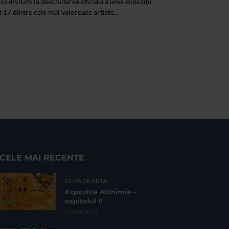
vă invităm la deschiderea oficială a unei expoziții
 17 dintre cele mai valoroase artiste...
CELE MAI RECENTE
CLIPA DE ARTA
Expoziția Alchimie –
capitolul II
07/08/2026