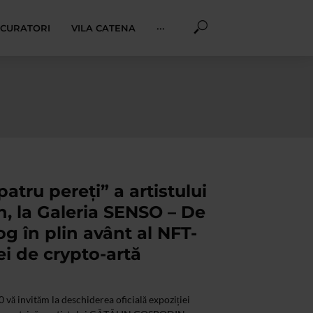
I CURATORI
VILA CATENA
···
patru pereţi” a artistului
, la Galeria SENSO – De
log în plin avânt al NFT-
iei de crypto-artă
 vă invităm la deschiderea oficială expoziției