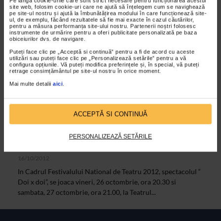
(Str. Blanari nr.14)Productie Contemporanis...
Pe lângă cookie-urile care sunt strict necesare pentru funcționarea acestui
site web, folosim cookie-uri care ne ajută să înțelegem cum se navighează
pe site-ul nostru și ajută la îmbunătățirea modului în care funcționează site-
ul, de exemplu, făcând rezultatele să fie mai exacte în cazul căutărilor,
pentru a măsura performanța site-ului nostru. Partenerii noștri folosesc
VIDEO
instrumente de urmărire pentru a oferi publicitate personalizată pe baza
obiceiurilor dvs. de navigare.
Puteți face clic pe „Acceptă si continuă” pentru a fi de acord cu aceste
utilizări sau puteți face clic pe „Personalizează setările” pentru a vă
configura opțiunile. Vă puteți modifica preferințele și, în special, vă puteți
retrage consimțământul pe site-ul nostru în orice moment.
Mai multe detalii
aici
.
ACCEPTĂ SI CONTINUĂ
ARTELE SPECTACOLULUI
PERSONALIZEAZĂ SETĂRILE
Doi X doi – Teatrul National Bucuresti
16/10/2012
In Cadrul Festivalului National de Teatru 2012, spectacolul “
Doi x doi”, se joaca vineri, 26 octombrie, ora 20.30 si
sambata, 27 octombrie, ora 21.00, la Teatrul...