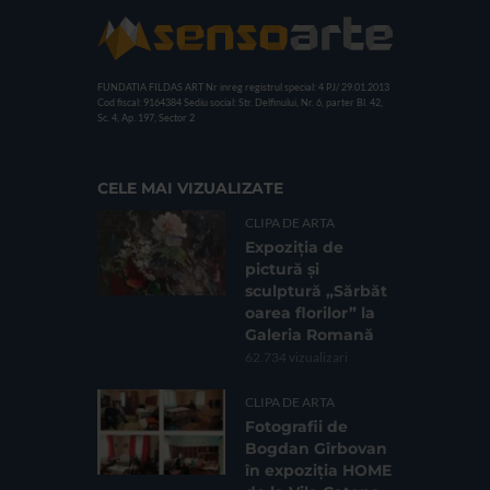
FUNDATIA FILDAS ART
Nr inreg registrul special: 4 PJ/ 29.01.2013
Cod fiscal: 9164384
Sediu social: Str. Delfinului, Nr. 6, parter Bl. 42,
Sc. 4, Ap. 197, Sector 2
CELE MAI VIZUALIZATE
CLIPA DE ARTA
Expoziția de
pictură și
sculptură „Sărbăt
oarea florilor” la
Galeria Romană
62.734 vizualizari
CLIPA DE ARTA
Fotografii de
Bogdan Gîrbovan
în expoziția HOME