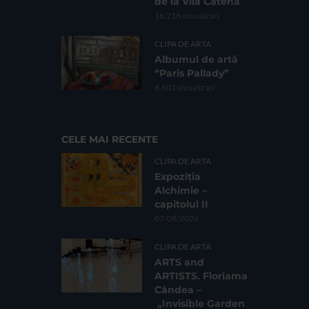
de la Vila Catena
16.216 vizualizari
CLIPA DE ARTA
Albumul de artă
“Paris Pallady”
6.601 vizualizari
CELE MAI RECENTE
CLIPA DE ARTA
Expoziția
Alchimie –
capitolul II
07/08/2026
CLIPA DE ARTA
ARTS and
ARTISTS. Floriama
Cândea –
„Invisible Garden