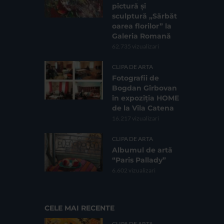
pictură și
sculptură „Sărbăt
oarea florilor” la
Galeria Romană
62.735 vizualizari
CLIPA DE ARTA
Fotografii de
Bogdan Gîrbovan
în expoziția HOME
de la Vila Catena
16.217 vizualizari
CLIPA DE ARTA
Albumul de artă
“Paris Pallady”
6.602 vizualizari
CELE MAI RECENTE
CLIPA DE ARTA