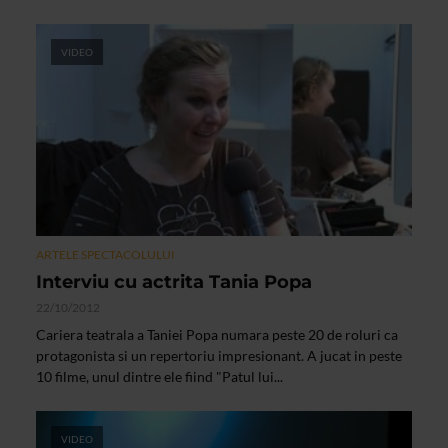
VIDEO
ARTELE SPECTACOLULUI
Interviu cu actrita Tania Popa
22/10/2012
Cariera teatrala a Taniei Popa numara peste 20 de roluri ca
protagonista si un repertoriu impresionant. A jucat in peste
10 filme, unul dintre ele fiind "Patul lui...
VIDEO