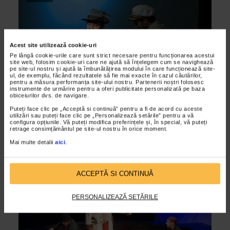
Acest site utilizează cookie-uri
Pe lângă cookie-urile care sunt strict necesare pentru funcționarea acestui
site web, folosim cookie-uri care ne ajută să înțelegem cum se navighează
pe site-ul nostru și ajută la îmbunătățirea modului în care funcționează site-
ul, de exemplu, făcând rezultatele să fie mai exacte în cazul căutărilor,
pentru a măsura performanța site-ului nostru. Partenerii noștri folosesc
instrumente de urmărire pentru a oferi publicitate personalizată pe baza
obiceiurilor dvs. de navigare.
ARTELE SPECTACOLULUI
Puteți face clic pe „Acceptă si continuă” pentru a fi de acord cu aceste
Interviu cu actorul Dan Radulescu
utilizări sau puteți face clic pe „Personalizează setările” pentru a vă
configura opțiunile. Vă puteți modifica preferințele și, în special, vă puteți
10/02/2012
retrage consimțământul pe site-ul nostru în orice moment.
Dan Radulescu a absolvit Universitatea Nationala de Arta
Mai multe detalii
aici
.
Teatrala si Cinematografica Ion Luca Caragiale din Bucuresti
in anul 2008, la clasa regretatului actor Adrian...
ACCEPTĂ SI CONTINUĂ
VIDEO
PERSONALIZEAZĂ SETĂRILE