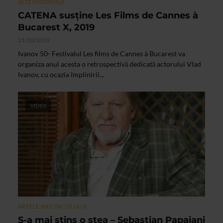
ALTE MATERIALE
CATENA susţine Les Films de Cannes à
Bucarest X, 2019
21/10/2019
Ivanov 50- Festivalul Les films de Cannes à Bucarest va
organiza anul acesta o retrospectivă dedicată actorului Vlad
Ivanov, cu ocazia împlinirii...
VIDEO
ARTELE SPECTACOLULUI
S-a mai stins o stea – Sebastian Papaiani