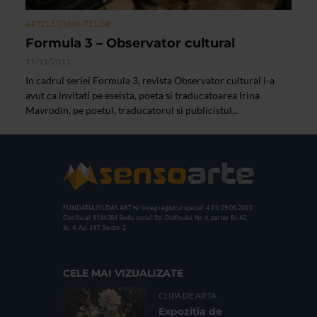
ARTELE CUVINTELOR
Formula 3 – Observator cultural
11/11/2011
In cadrul seriei Formula 3, revista Observator cultural i-a
avut ca invitati pe eseista, poeta si traducatoarea Irina
Mavrodin, pe poetul, traducatorul si publicistul...
FUNDATIA FILDAS ART
Nr inreg registrul special: 4 PJ/ 29.01.2013
Cod fiscal: 9164384
Sediu social: Str. Delfinului, Nr. 6, parter Bl. 42,
Sc. 4, Ap. 197, Sector 2
CELE MAI VIZUALIZATE
CLIPA DE ARTA
Expoziția de