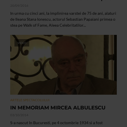
20/09/2016
In urma cu cinci ani, la implinirea varstei de 75 de ani, alaturi
de Ileana Stana Ionescu, actorul Sebastian Papaiani primea o
stea pe Walk of Fame, Aleea Celebritatilor...
VIDEO
ARTELE SPECTACOLULUI
IN MEMORIAM MIRCEA ALBULESCU
03/10/2014
S-a nascut In Bucuresti, pe 4 octombrie 1934 si a fost