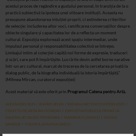
acestui proces de regândire a gustului personal, în tranziția de la o
practică subiectivă la ipoteza unei viitoare instituții. Aceasta nu
presupune abandonarea intuiției proprii, ci extinderea criteriilor
de selecție: includerea altor voci, ramificarea conversațiilor despre
obiecte singulare și capacitatea lor de a reflecta un moment
cultural. Expoziția explorează acest spațiu intermediar, unde
impulsul personal și responsabilitatea colectivă se întrețes.
Limbajul intim al colecției capătă noi forme de expresie, traduceri
și scări, care pot fi împărtășite. Lucrările devin astfel borne narative
într-un arc cultural, marcat de trecerea de la cercetarea privată la
dialog public, de la biografia individuală la istoria împărtășită.”
(Mihnea Mircan, curatorul expoziției)
Acest material vă este oferit prin
Programul Catena pentru Artă.
ALEXANDRU RUS
ANDREI JECZA
BIENALA ART ENCOUNTERS 2025
COLECTII DE ARTA AVI CICIREAN
EXPOZITIA PUBLICUL PRIVAT LA
GALERIA JECZA DIN TIMISOARA
MARIANA FLORESCU
OVIDIU
SANDOR
TUDOR & GEANINA GRECU
ARTICOLE ASEMANATOARE