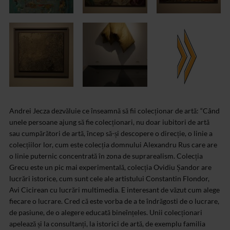
Andrei Jecza dezvăluie ce înseamnă să fii colecționar de artă: “Când
unele persoane ajung să fie colecționari, nu doar iubitori de artă
sau cumpărători de artă, încep să-și descopere o direcție, o linie a
colecțiilor lor, cum este colecția domnului Alexandru Rus care are
o linie puternic concentrată în zona de suprarealism. Colecția
Grecu este un pic mai experimentală, colecția Ovidiu Șandor are
lucrări istorice, cum sunt cele ale artistului Constantin Flondor,
Avi Cicirean cu lucrări multimedia. E interesant de văzut cum alege
fiecare o lucrare. Cred că este vorba de a te îndrăgosti de o lucrare,
de pasiune, de o alegere educată bineînțeles. Unii colecționari
apelează și la consultanți, la istorici de artă, de exemplu familia