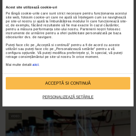
Acest site utilizează cookie-uri
VIDEO
Pe lângă cookie-urile care sunt strict necesare pentru funcționarea acestui
site web, folosim cookie-uri care ne ajută să înțelegem cum se navighează
pe site-ul nostru și ajută la îmbunătățirea modului în care funcționează site-
ul, de exemplu, făcând rezultatele să fie mai exacte în cazul căutărilor,
pentru a măsura performanța site-ului nostru. Partenerii noștri folosesc
instrumente de urmărire pentru a oferi publicitate personalizată pe baza
obiceiurilor dvs. de navigare.
Puteți face clic pe „Acceptă si continuă” pentru a fi de acord cu aceste
utilizări sau puteți face clic pe „Personalizează setările” pentru a vă
configura opțiunile. Vă puteți modifica preferințele și, în special, vă puteți
retrage consimțământul pe site-ul nostru în orice moment.
Mai multe detalii
aici
.
CLIPA DE ARTA
ACCEPTĂ SI CONTINUĂ
Expoziția Alchimie – capitolul II
PERSONALIZEAZĂ SETĂRILE
21 vizualizari
VIDEO