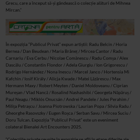
Grecu, care a început să-și gândească o colecție alături de Mihnea
Mircan.”
În expoziția “Publicul Privat” expun artiștii: Radu Belcin / Horia
Bernea / Dan Beudean / Maria Brâneț / Mircea Cantor / Radu
Carnariu / Eva Cerbu / Nicolae Comănescu / Radu Comșa / Alex
Dascălu / Constantin Flondor / Adela Giurgiu / Ion Grigorescu /
Rodrigo Hernández / Nona Inescu / Marcel Janco / Hortensia Mi
Kafchin / Iosif Király / Alicja Kwade / Matei Lăzărescu / Max
Hermann Maxy / Robert Meyten / Daniel Moldoveanu / Ciprian
Mureșan / Vlad Nancă / Rosalind Nashashibi / Georgeta Năpăruș /
Paul Neagu / Miklós Onucsán / Andrei Pandele / Jules Perahim /
Milița Petrașcu / Joanna Piotrowska / Laurian Popa / Silvia Radu /
Gheorghe Rasovszky / Eugen Roșca / Serban Savu / Mircea Suciu /
Doru Tulcan. Expoziția “Publicul Privat” este un eveniment
colateral Bienalei Art Encounters 2025.
“Colecțiile private reunite în expoziție se află în etape diferite ale