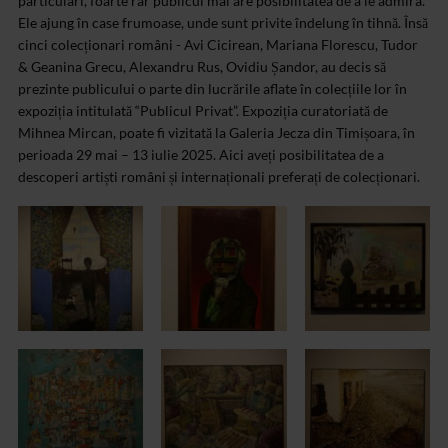
particulari, foarte rar publicul mai are posibilitatea de a le admira.
Ele ajung în case frumoase, unde sunt privite îndelung în tihnă. Însă
cinci colecționari români - Avi Cicirean, Mariana Florescu, Tudor
& Geanina Grecu, Alexandru Rus, Ovidiu Șandor, au decis să
prezinte publicului o parte din lucrările aflate în colecțiile lor în
expoziția intitulată “Publicul Privat”. Expoziția curatoriată de
Mihnea Mircan, poate fi vizitată la Galeria Jecza din Timișoara, în
perioada 29 mai – 13 iulie 2025. Aici aveți posibilitatea de a
descoperi artiști români și internaționali preferați de colecționari.