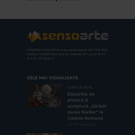
FUNDATIA FILDAS ART
Nr inreg registrul special: 4 PJ/ 29.01.2013
Cod fiscal: 9164384
Sediu social: Str. Delfinului, Nr. 6, parter Bl. 42,
Sc. 4, Ap. 197, Sector 2
CELE MAI VIZUALIZATE
CLIPA DE ARTA
Expoziția de
pictură și
sculptură „Sărbăt
oarea florilor” la
Galeria Romană
62.735 vizualizari