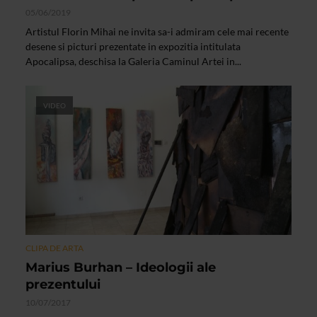
05/06/2019
Artistul Florin Mihai ne invita sa-i admiram cele mai recente
desene si picturi prezentate in expozitia intitulata
Apocalipsa, deschisa la Galeria Caminul Artei in...
VIDEO
CLIPA DE ARTA
Marius Burhan – Ideologii ale
prezentului
10/07/2017