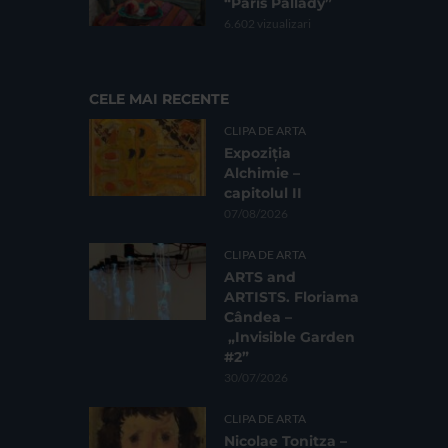
“Paris Pallady”
6.602 vizualizari
CELE MAI RECENTE
CLIPA DE ARTA
Expoziția
Alchimie –
capitolul II
07/08/2026
CLIPA DE ARTA
ARTS and
ARTISTS. Floriama
Cândea –
„Invisible Garden
#2”
30/07/2026
CLIPA DE ARTA
Nicolae Tonitza –