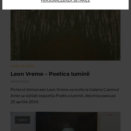
PERSONALIZEAZĂ SETĂRILE
VIDEO
CLIPA DE ARTA
Leon Vreme – Poetica luminii
18/04/2014
Pictorul timisorean Leon Vreme va invita la Galeria Caminul
Artei sa vizitati expozitia Poetica luminii, deschisa pana pe
25 aprilie 2014.
VIDEO