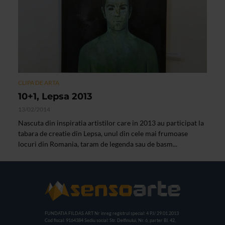
CLIPA DE ARTA
10+1, Lepsa 2013
13/02/2014
Nascuta din inspiratia artistilor care in 2013 au participat la
tabara de creatie din Lepsa, unul din cele mai frumoase
locuri din Romania, taram de legenda sau de basm...
FUNDATIA FILDAS ART
Nr inreg registrul special: 4 PJ/ 29.01.2013
Cod fiscal: 9164384
Sediu social: Str. Delfinului, Nr. 6, parter Bl. 42,