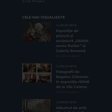
Sc. 4, Ap. 197, Sector 2
CELE MAI VIZUALIZATE
CLIPA DE ARTA
Expoziția de
pictură și
sculptură „Sărbăt
oarea florilor” la
Galeria Romană
62.735 vizualizari
CLIPA DE ARTA
Fotografii de
Bogdan Gîrbovan
în expoziția HOME
de la Vila Catena
16.217 vizualizari
CLIPA DE ARTA
Albumul de artă