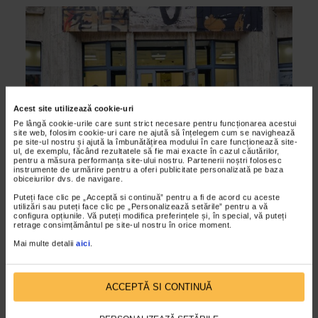
Acest site utilizează cookie-uri
Pe lângă cookie-urile care sunt strict necesare pentru funcționarea acestui
site web, folosim cookie-uri care ne ajută să înțelegem cum se navighează
pe site-ul nostru și ajută la îmbunătățirea modului în care funcționează site-
ul, de exemplu, făcând rezultatele să fie mai exacte în cazul căutărilor,
pentru a măsura performanța site-ului nostru. Partenerii noștri folosesc
ALTE MATERIALE
instrumente de urmărire pentru a oferi publicitate personalizată pe baza
obiceiurilor dvs. de navigare.
Galeria SENSO la Targul de Arta
Puteți face clic pe „Acceptă si continuă” pentru a fi de acord cu aceste
Inovator Contemporary Art Ruhr
utilizări sau puteți face clic pe „Personalizează setările” pentru a vă
configura opțiunile. Vă puteți modifica preferințele și, în special, vă puteți
(C.A.R.) 2014
retrage consimțământul pe site-ul nostru în orice moment.
23/10/2014
Mai multe detalii
aici
.
In perioada 24 - 26 octombrie 2014 va avea loc cea de-a VIII-
a editie a Targului de Arta C.A.R, Inovator Contemporary Art
ACCEPTĂ SI CONTINUĂ
Ruhr. Acesta va fi gazduit in Arealul A...