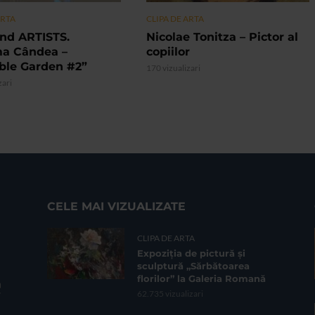
ARTA
CLIPA DE ARTA
nd ARTISTS.
Nicolae Tonitza – Pictor al
ma Cândea –
copiilor
ible Garden #2”
170 vizualizari
zari
CELE MAI VIZUALIZATE
CLIPA DE ARTA
Expoziția de pictură și
sculptură „Sărbătoarea
florilor” la Galeria Romană
62.735 vizualizari