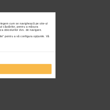
nțelegem cum se navighează pe site-ul
ul căutărilor, pentru a măsura
za obiceiurilor dvs. de navigare.
ile” pentru a vă configura opțiunile. Vă