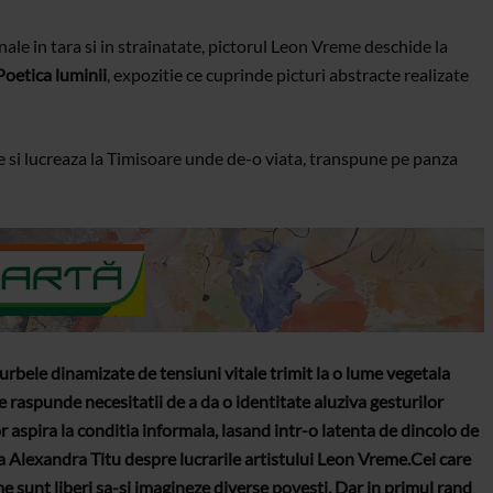
nale in tara si in strainatate, pictorul Leon Vreme deschide la
Poetica luminii
, expozitie ce cuprinde picturi abstracte realizate
e si lucreaza la Timisoare unde de-o viata, transpune pe panza
curbele dinamizate de tensiuni vitale trimit la o lume vegetala
re raspunde necesitatii de a da o identitate aluziva gesturilor
r aspira la conditia informala, lasand intr-o latenta de dincolo de
ta Alexandra Titu despre lucrarile artistului Leon Vreme.
Cei care
me sunt liberi sa-si imagineze diverse povesti. Dar in primul rand