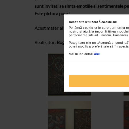
sunt invitati sa simta emotiile si sentimentele p
Este pictura pura!
Acest site utilizează cookie-uri
Acest material va este oferit de programul
Caten
Pe lângă cookie-urile care sunt strict 
nostru și ajută la îmbunătățirea modului
performanța site-ului nostru. Partenerii
Realizator:
Bogdana Contras
Puteți face clic pe „Acceptă si continuă”
puteți modifica preferințele și, în spec
Mai multe detalii
aici
.