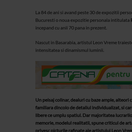
La 84 de ani si avand peste 30 de expozitii perso
Bucuresti o noua expozitie personala intitulata
incepand cu anii 70 pana in prezent.
Nascut in Basarabia, artistul Leon Vreme traiest
intensitatea si dinamismul luminii.
Un peisaj colinar, dealuri cu baze ample, alteori 
familiara dincolo de detaliul individualizat, si ca
libere ce umplu spatiul. Dar majoritatea lucrarilo
memorie, modelul realitatii, spune criticul de ar
privesc picturile rafinate ale artistului Leon Vre