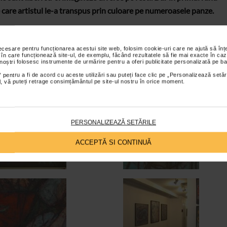
e care artistul le-a transpus prin culoare pe numeroasele panze.
a pentru arta.
necesare pentru funcționarea acestui site web, folosim cookie-uri care ne ajută să î
 în care funcționează site-ul, de exemplu, făcând rezultatele să fie mai exacte în caz
 noștri folosesc instrumente de urmărire pentru a oferi publicitate personalizată pe ba
 pentru a fi de acord cu aceste utilizări sau puteți face clic pe „Personalizează setăr
ial, vă puteți retrage consimțământul pe site-ul nostru în orice moment.
PERSONALIZEAZĂ SETĂRILE
ACCEPTĂ SI CONTINUĂ