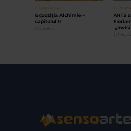
CLIPA DE ARTA
CLIPA DE 
Expoziția Alchimie –
ARTS a
capitolul II
Floria
„Invis
21 vizualizari
148 vizuali