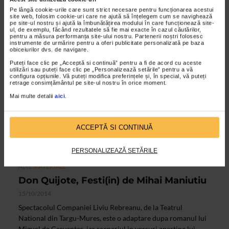
2015, editia a-25-a
Pe lângă cookie-urile care sunt strict necesare pentru funcționarea acestui
site web, folosim cookie-uri care ne ajută să înțelegem cum se navighează
06/07/2015
pe site-ul nostru și ajută la îmbunătățirea modului în care funcționează site-
ul, de exemplu, făcând rezultatele să fie mai exacte în cazul căutărilor,
Selectia oficiala a spectacolelor (ordine alfabetica)
pentru a măsura performanța site-ului nostru. Partenerii noștri folosesc
instrumente de urmărire pentru a oferi publicitate personalizată pe baza
obiceiurilor dvs. de navigare.
Puteți face clic pe „Acceptă si continuă” pentru a fi de acord cu aceste
VIDEO
utilizări sau puteți face clic pe „Personalizează setările” pentru a vă
configura opțiunile. Vă puteți modifica preferințele și, în special, vă puteți
retrage consimțământul pe site-ul nostru în orice moment.
Mai multe detalii
aici
.
ACCEPTĂ SI CONTINUĂ
PERSONALIZEAZĂ SETĂRILE
ALTE MATERIALE
Don Quijote, Festi(in) de Mihai Maniutiu
15/10/2014
Spectacolul Companiei Liviu Rebreanu, de la Teatrul
National din Targu-Mures, este o adaptare dupa romanul lui
Miguel de Cervantes, iar scenariul in versuri apartine lui...