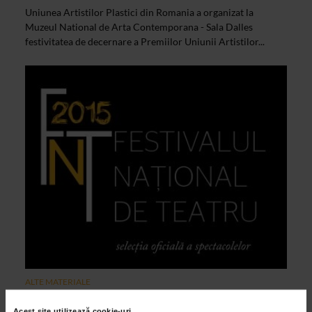
Uniunea Artistilor Plastici din Romania a organizat la
Muzeul National de Arta Contemporana - Sala Dalles
festivitatea de decernare a Premiilor Uniunii Artistilor...
ALTE MATERIALE
FESTIVALUL NAŢIONAL DE TEATRU
Acest site utilizează cookie-uri