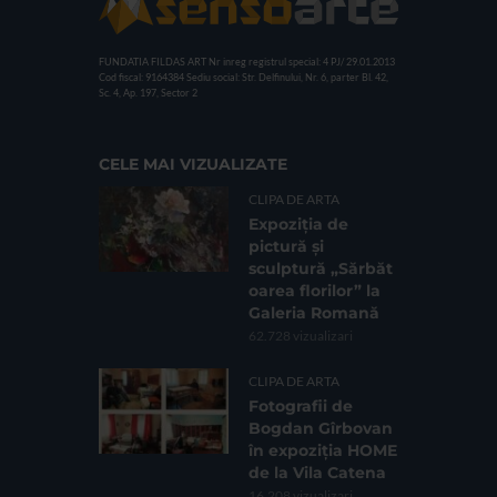
FUNDATIA FILDAS ART
Nr inreg registrul special: 4 PJ/ 29.01.2013
Cod fiscal: 9164384
Sediu social: Str. Delfinului, Nr. 6, parter Bl. 42,
Sc. 4, Ap. 197, Sector 2
CELE MAI VIZUALIZATE
CLIPA DE ARTA
Expoziția de
pictură și
sculptură „Sărbăt
oarea florilor” la
Galeria Romană
62.728 vizualizari
CLIPA DE ARTA
Fotografii de
Bogdan Gîrbovan
în expoziția HOME
de la Vila Catena
16.208 vizualizari