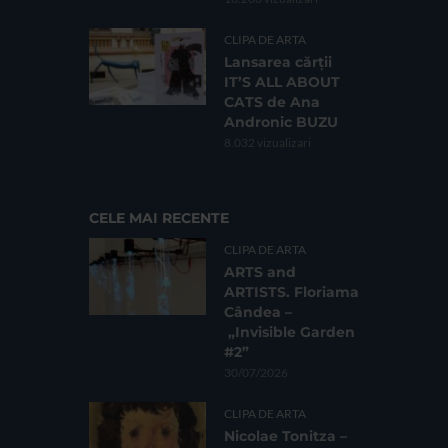
CLIPA DE ARTA
Lansarea cărții
IT’S ALL ABOUT
CATS de Ana
Andronic BUZU
8.032 vizualizari
CELE MAI RECENTE
CLIPA DE ARTA
ARTS and
ARTISTS. Floriama
Cândea –
„Invisible Garden
#2”
30/07/2026
CLIPA DE ARTA
Nicolae Tonitza –