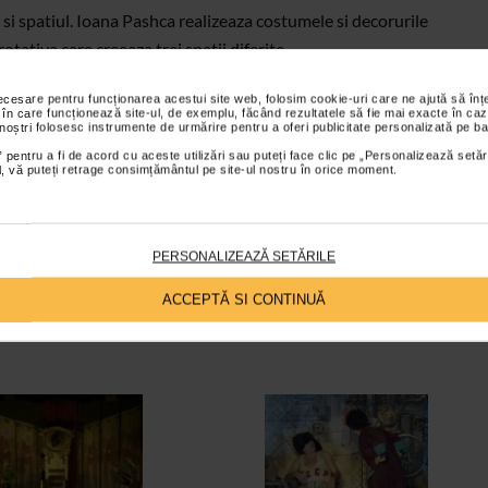
 si spatiul. Ioana Pashca realizeaza costumele si decorurile
otativa care creeaza trei spatii diferite.
necesare pentru funcționarea acestui site web, folosim cookie-uri care ne ajută să î
rcea RUSU/Doru ANA, Radu GABRIEL/Vlad CORBEANU, Marius
 în care funcționează site-ul, de exemplu, făcând rezultatele să fie mai exacte în caz
 noștri folosesc instrumente de urmărire pentru a oferi publicitate personalizată pe ba
Vlad LOGIGAN, Gabriel COSTIN, Sergiu FLESNER/Silviu
 pentru a fi de acord cu aceste utilizări sau puteți face clic pe „Personalizează setăr
ard CARLAN, Gigi IORDACHE, Mihai PERSA, Alexandru
ial, vă puteți retrage consimțământul pe site-ul nostru în orice moment.
, Laurentiu DRAGAN, Lucian IONESCU, Ionut EFTIMICIUC,
NITA, Bianca POPESCU, Andreea SOVAN, Mihaela VELICU/Irina
PERSONALIZEAZĂ SETĂRILE
ACCEPTĂ SI CONTINUĂ