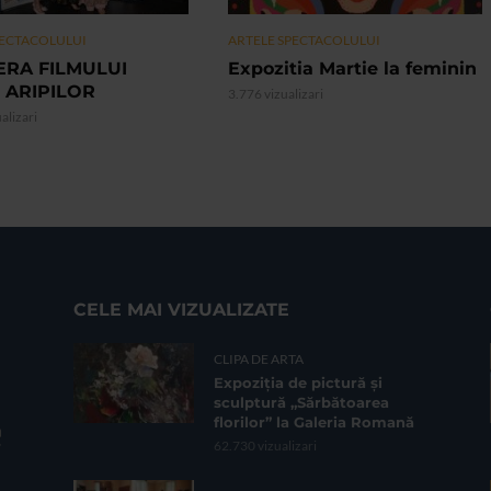
PECTACOLULUI
ARTELE SPECTACOLULUI
ERA FILMULUI
Expozitia Martie la feminin
 ARIPILOR
3.776 vizualizari
alizari
CELE MAI VIZUALIZATE
CLIPA DE ARTA
Expoziția de pictură și
sculptură „Sărbătoarea
florilor” la Galeria Romană
62.730 vizualizari