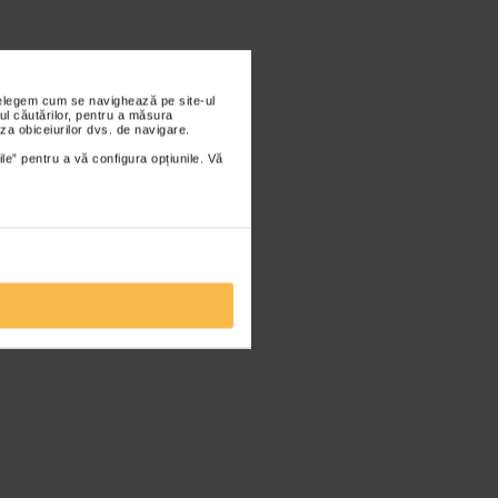
nțelegem cum se navighează pe site-ul
ul căutărilor, pentru a măsura
za obiceiurilor dvs. de navigare.
ile” pentru a vă configura opțiunile. Vă