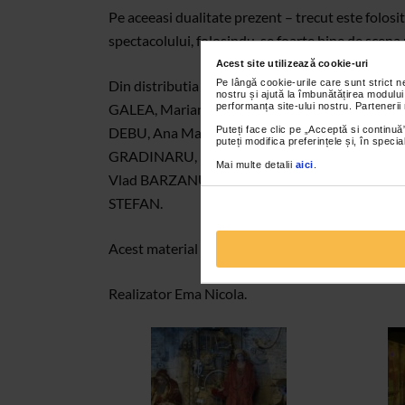
Pe aceeasi dualitate prezent – trecut este folosit
spectacolului, folosindu-se foarte bine de scena r
Acest site utilizează cookie-uri
Pe lângă cookie-urile care sunt strict 
Din distributia spectacolului fac parte: Mi
nostru și ajută la îmbunătățirea modului
performanța site-ului nostru. Partenerii
GALEA, Mariana DANESCU, Diana CAVALIOTTI, 
Puteți face clic pe „Acceptă si continuă”
DEBU, Ana Maria BERCU/Ana COVALCIUC, Edu
puteți modifica preferințele și, în spec
GRADINARU, Marius DRAGUS, Emilian MARNEA
Mai multe detalii
aici
.
Vlad BARZANU/ Victor TAPEANU, Cristina IO
STEFAN.
Acest material va este oferit de Catena.
Realizator Ema Nicola.