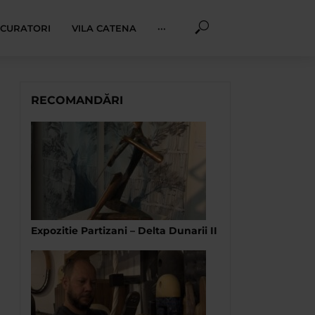
I CURATORI
VILA CATENA
···
RECOMANDĂRI
Expozitie Partizani – Delta Dunarii II