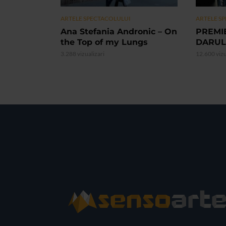
ARTELE SPECTACOLULUI
ARTELE S
Ana Stefania Andronic – On
PREMI
the Top of my Lungs
DARUL
3.288 vizualizari
12.600 vizu