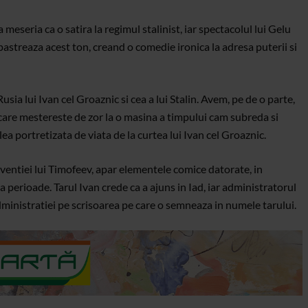
meseria ca o satira la regimul stalinist, iar spectacolul lui Gelu
pastreaza acest ton, creand o comedie ironica la adresa puterii si
sia lui Ivan cel Groaznic si cea a lui Stalin. Avem, pe de o parte,
care mestereste de zor la o masina a timpului cam subreda si
-lea portretizata de viata de la curtea lui Ivan cel Groaznic.
nventiei lui Timofeev, apar elementele comice datorate, in
a perioade. Tarul Ivan crede ca a ajuns in Iad, iar administratorul
administratiei pe scrisoarea pe care o semneaza in numele tarului.