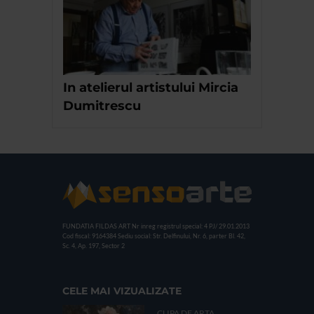
In atelierul artistului Mircia
Dumitrescu
FUNDATIA FILDAS ART
Nr inreg registrul special: 4 PJ/ 29.01.2013
Cod fiscal: 9164384
Sediu social: Str. Delfinului, Nr. 6, parter Bl. 42,
Sc. 4, Ap. 197, Sector 2
CELE MAI VIZUALIZATE
CLIPA DE ARTA