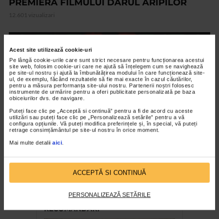
PREMIERA FILMULUI DARUL ARIPILOR
12.601 vizualizari
VIDEO
Acest site utilizează cookie-uri
Pe lângă cookie-urile care sunt strict necesare pentru funcționarea acestui
site web, folosim cookie-uri care ne ajută să înțelegem cum se navighează
pe site-ul nostru și ajută la îmbunătățirea modului în care funcționează site-
ul, de exemplu, făcând rezultatele să fie mai exacte în cazul căutărilor,
pentru a măsura performanța site-ului nostru. Partenerii noștri folosesc
instrumente de urmărire pentru a oferi publicitate personalizată pe baza
obiceiurilor dvs. de navigare.
Puteți face clic pe „Acceptă si continuă” pentru a fi de acord cu aceste
utilizări sau puteți face clic pe „Personalizează setările” pentru a vă
configura opțiunile. Vă puteți modifica preferințele și, în special, vă puteți
retrage consimțământul pe site-ul nostru în orice moment.
Mai multe detalii
aici
.
ARTELE SPECTACOLULUI
Expozitia Martie la feminin
ACCEPTĂ SI CONTINUĂ
3.777 vizualizari
PERSONALIZEAZĂ SETĂRILE
RECOMANDĂRI