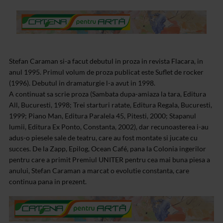
Stefan Caraman si-a facut debutul in proza in revista Flacara, in
anul 1995. Primul volum de proza publicat este Suflet de rocker
(1996). Debutul in dramaturgie l-a avut in 1998.
A continuat sa scrie
proza (Sambata dupa-amiaza la tara,
Editura
All, Bucuresti, 1998; Trei starturi
ratate, Editura Regala, Bucuresti,
1999; Piano Man, Editura Paralela 45, Pitesti,
2000; Stapanul
lumii, Editura Ex Ponto, Constanta,
2002), dar recunoasterea i-au
adus-o piesele
sale de teatru, care au fost montate si
jucate cu
succes. De la Zapp, Epilog, Ocean Café, pana la Colonia ingerilor
pentru
care a primit Premiul UNITER pentru cea
mai buna piesa a
anului, Stefan Caraman a
marcat o evolutie constanta,
care
continua pana in prezent.