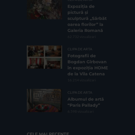
Expoziția de
pictură și
sculptură „Sărbăt
oarea florilor” la
Galeria Romană
62.732 vizualizari
CLIPA DE ARTA
Fotografii de
Bogdan Gîrbovan
în expoziția HOME
de la Vila Catena
16.214 vizualizari
CLIPA DE ARTA
Albumul de artă
“Paris Pallady”
6.598 vizualizari
CELE MAI RECENTE