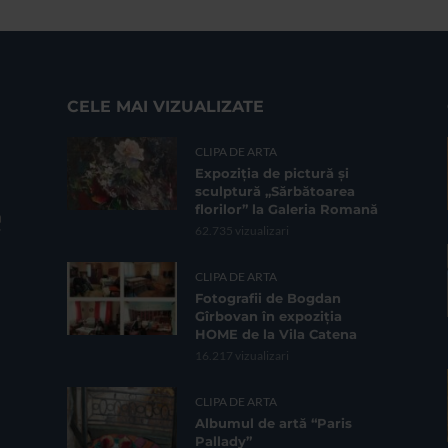
CELE MAI VIZUALIZATE
CLIPA DE ARTA
Expoziția de pictură și
sculptură „Sărbătoarea
florilor” la Galeria Romană
62.735 vizualizari
CLIPA DE ARTA
Fotografii de Bogdan
Gîrbovan în expoziția
HOME de la Vila Catena
16.217 vizualizari
CLIPA DE ARTA
Albumul de artă “Paris
Pallady”