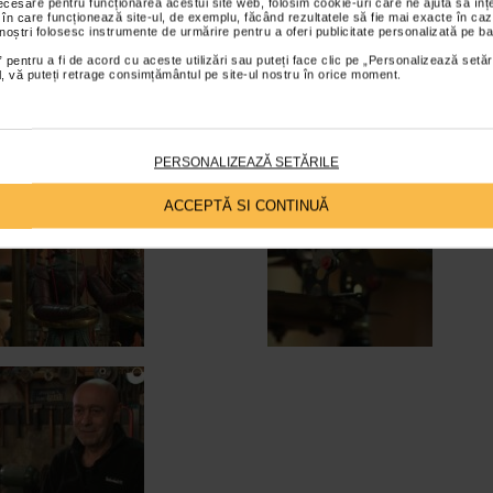
necesare pentru funcționarea acestui site web, folosim cookie-uri care ne ajută să î
 în care funcționează site-ul, de exemplu, făcând rezultatele să fie mai exacte în caz
 noștri folosesc instrumente de urmărire pentru a oferi publicitate personalizată pe ba
 pentru a fi de acord cu aceste utilizări sau puteți face clic pe „Personalizează setăr
ial, vă puteți retrage consimțământul pe site-ul nostru în orice moment.
PERSONALIZEAZĂ SETĂRILE
ACCEPTĂ SI CONTINUĂ