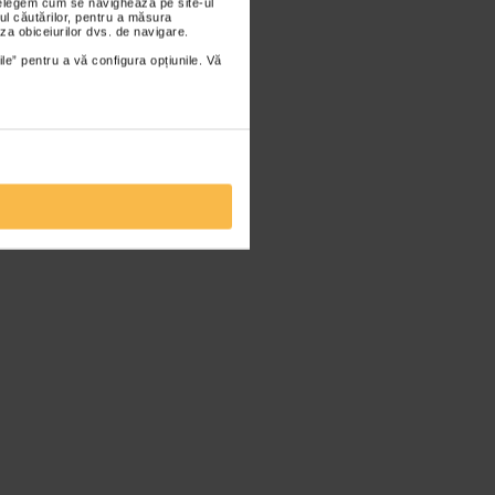
nțelegem cum se navighează pe site-ul
ul căutărilor, pentru a măsura
za obiceiurilor dvs. de navigare.
ile” pentru a vă configura opțiunile. Vă