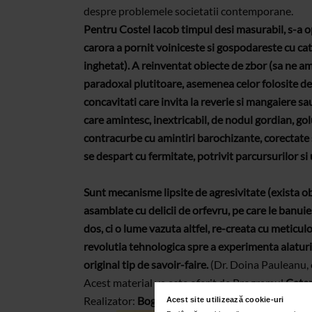
despre problemele societatii contemporane.
Pentru Costel Iacob timpul desi masurabil, s-a opr
carora a pornit voiniceste si gospodareste cu ca
inghetat). A reinventat obiecte de zbor (sa ne ami
paradoxal plutitoare, asemenea celor folosite de s
concavitati care invita la reverie si mangaiere sa
care amintesc, inextricabil, de nodul gordian, golu
contracurbe cu amintiri barochizante, corectate sa
se despart cu fermitate, potrivit parcursurilor si u
Sunt mecanisme lipsite de agresivitate (exista o
asamblate cu delicii de orfevru, pe care le banui
dos, ci o lume vazuta altfel, re-creata cu meticu
revolutia tehnologica spre a experimenta alaturi d
original tip de savoir-faire.
(Dr. Doina Pauleanu, c
Acest material va este oferit de Programul
Caten
Realizator:
Bogdana Contras
Acest site utilizează cookie-uri