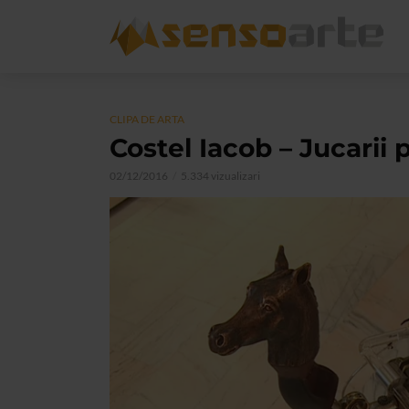
CLIPA DE ARTA
Costel Iacob – Jucarii
02/12/2016
5.334 vizualizari