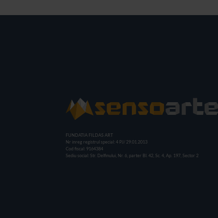
FUNDATIA FILDAS ART
Nr inreg registrul special: 4 PJ/ 29.01.2013
Cod fiscal: 9164384
Sediu social: Str. Delfinului, Nr. 6, parter Bl. 42, Sc. 4, Ap. 197, Sector 2