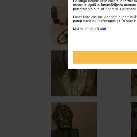
Pe lângă cookie-urile care sunt strict 
nostru și ajută la îmbunătățirea modului
performanța site-ului nostru. Partenerii
Puteți face clic pe „Acceptă si continuă”
puteți modifica preferințele și, în spec
Mai multe detalii
aici
.