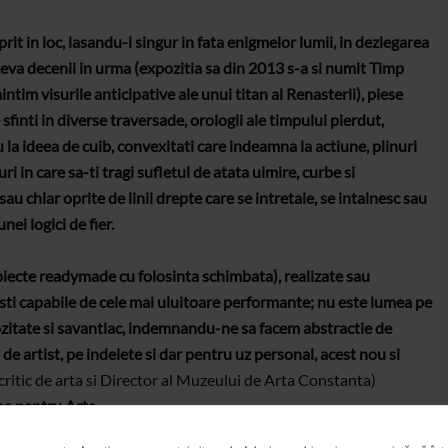
it in loc, lasandu-l singur in fata enigmelor lumii, in dezlegarea
teva decenii in urma (expozitia sa din 2013 s-a si numit Timp
ntim visurile anticipative ale unui titan al Renasterii), piese
finti in diverse traversade, orologii ale timpului pierdut,
u la ideea de cuib, convexitati care indeamna la actiune, plinuri
ri in care sa-ti tragi sufletul de atata uimire, curbe si
u chiar oprite de linii drepte care se intretaie, se intalnesc sau
nei logici de fier.
biecte readymade cu folosinta schimbata), realizate sau
esti capabile de cele mai uluitoare performante; nu este lumea pe
lozitate si savantlac, indemnandu-ne sa facem abstractie de
e artist, pe indelete si dar pentru uz personal, acest nou si
ritic de arta si Director al Muzeului de Arta Constanta)
a pentru Arta.