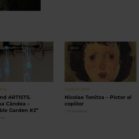
VIDEO
ARTA
CLIPA DE ARTA
nd ARTISTS.
Nicolae Tonitza – Pictor al
ma Cândea –
copiilor
ible Garden #2”
174 vizualizari
zari