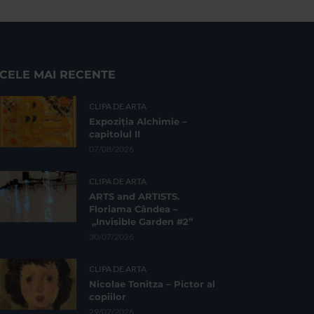
CELE MAI RECENTE
CLIPA DE ARTA
Expoziția Alchimie –
capitolul II
07/08/2026
CLIPA DE ARTA
ARTS and ARTISTS.
Floriama Cândea –
„Invisible Garden #2”
30/07/2026
CLIPA DE ARTA
Nicolae Tonitza – Pictor al
copiilor
29/07/2026