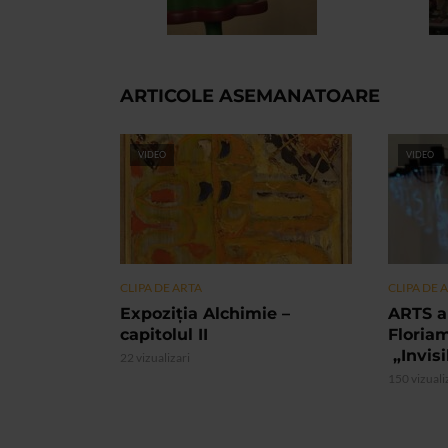
ARTICOLE ASEMANATOARE
VIDEO
VIDEO
CLIPA DE ARTA
CLIPA DE 
Expoziția Alchimie –
ARTS a
capitolul II
Floria
„Invis
22 vizualizari
150 vizuali