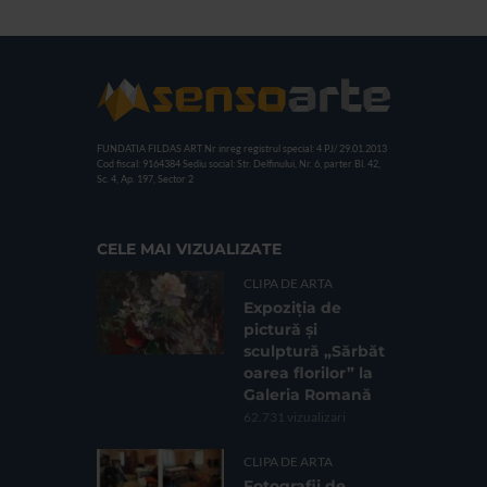
FUNDATIA FILDAS ART
Nr inreg registrul special: 4 PJ/ 29.01.2013
Cod fiscal: 9164384
Sediu social: Str. Delfinului, Nr. 6, parter Bl. 42,
Sc. 4, Ap. 197, Sector 2
CELE MAI VIZUALIZATE
CLIPA DE ARTA
Expoziția de
pictură și
sculptură „Sărbăt
oarea florilor” la
Galeria Romană
62.731 vizualizari
CLIPA DE ARTA
Fotografii de