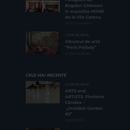
Bogdan Gîrbovan
în expoziția HOME
de la Vila Catena
16.212 vizualizari
CLIPA DE ARTA
Albumul de artă
“Paris Pallady”
6.596 vizualizari
CELE MAI RECENTE
CLIPA DE ARTA
ARTS and
ARTISTS. Floriama
Cândea –
„Invisible Garden
#2”
30/07/2026