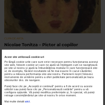
CLIPA DE ARTA
Nicolae Tonitza – Pictor al copiilor
152 vizualizari
Acest site utilizează cookie-uri
Pe lângă cookie-urile care sunt strict necesare pentru funcționarea acestui
VIDEO
site web, folosim cookie-uri care ne ajută să înțelegem cum se navighează
pe site-ul nostru și ajută la îmbunătățirea modului în care funcționează site-
ul, de exemplu, făcând rezultatele să fie mai exacte în cazul căutărilor,
pentru a măsura performanța site-ului nostru. Partenerii noștri folosesc
instrumente de urmărire pentru a oferi publicitate personalizată pe baza
obiceiurilor dvs. de navigare.
Puteți face clic pe „Acceptă si continuă” pentru a fi de acord cu aceste
utilizări sau puteți face clic pe „Personalizează setările” pentru a vă
configura opțiunile. Vă puteți modifica preferințele și, în special, vă puteți
retrage consimțământul pe site-ul nostru în orice moment.
Mai multe detalii
aici
.