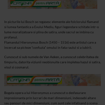
In picturile lui Bosch se regasesc elemente ale folclorului flamand
si lumea fantastica a Evului Mediu, figuri legendare schitate intr-o
lume moralizatoare si plina de satira, unde sacrul se imbina cu
profanul.
Flamandul Hieronymus Bosch (1450 – 1516) este artistul care a
incercat sa picteze “confuzia” omului in fata raului si a iubirii.
Cunoscut si sub numele de Van Aeken, a cunoscut celebritatea de
timpuriu, datorita viziunii neobisnuite care impletea hazul si satira,
visul si cosmarul.
Bogata opera a lui Hieronymus a cunoscut o desfasurare
impresionanta prin lucrari de mari dimensiuni, indeosebi altare
sau panouri de mici dimensiuni, cum sunt cele infatisand o scena