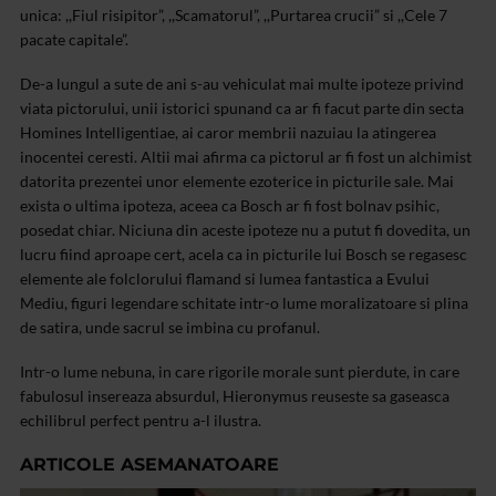
unica: ,,Fiul risipitor”, ,,Scamatorul”, ,,Purtarea crucii” si ,,Cele 7
pacate capitale”.
De-a lungul a sute de ani s-au vehiculat mai multe ipoteze privind
viata pictorului, unii istorici spunand ca ar fi facut parte din secta
Homines Intelligentiae, ai caror membrii nazuiau la atingerea
inocentei ceresti. Altii mai afirma ca pictorul ar fi fost un alchimist
datorita prezentei unor elemente ezoterice in picturile sale. Mai
exista o ultima ipoteza, aceea ca Bosch ar fi fost bolnav psihic,
posedat chiar. Niciuna din aceste ipoteze nu a putut fi dovedita, un
lucru fiind aproape cert, acela ca in picturile lui Bosch se regasesc
elemente ale folclorului flamand si lumea fantastica a Evului
Mediu, figuri legendare schitate intr-o lume moralizatoare si plina
de satira, unde sacrul se imbina cu profanul.
Intr-o lume nebuna, in care rigorile morale sunt pierdute, in care
fabulosul insereaza absurdul, Hieronymus reuseste sa gaseasca
echilibrul perfect pentru a-l ilustra.
ARTICOLE ASEMANATOARE