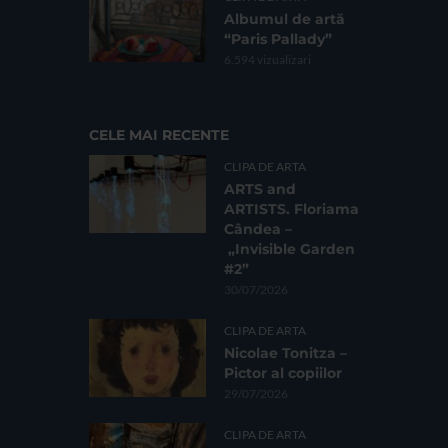
Albumul de artă
“Paris Pallady”
6.594 vizualizari
CELE MAI RECENTE
CLIPA DE ARTA
ARTS and
ARTISTS. Floriama
Cândea –
„Invisible Garden
#2”
30/07/2026
CLIPA DE ARTA
Nicolae Tonitza –
Pictor al copiilor
29/07/2026
CLIPA DE ARTA