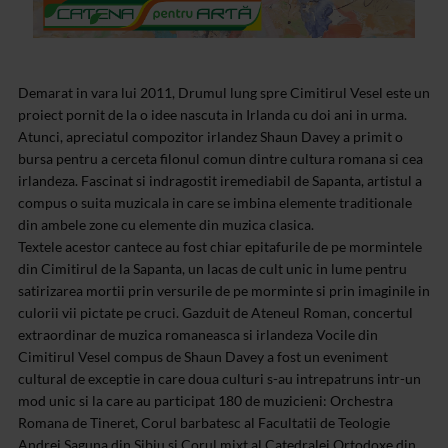
Demarat in vara lui 2011, Drumul lung spre Cimitirul Vesel este un
proiect pornit de la o idee nascuta in Irlanda cu doi ani in urma.
Atunci, apreciatul compozitor irlandez Shaun Davey a primit o
bursa pentru a cerceta filonul comun dintre cultura romana si cea
irlandeza. Fascinat si indragostit iremediabil de Sapanta, artistul a
compus o suita muzicala in care se imbina elemente traditionale
din ambele zone cu elemente din muzica clasica.
Textele acestor cantece au fost chiar epitafurile de pe mormintele
din Cimitirul de la Sapanta, un lacas de cult unic in lume pentru
satirizarea mortii prin versurile de pe morminte si prin imaginile in
culorii vii pictate pe cruci. Gazduit de Ateneul Roman, concertul
extraordinar de muzica romaneasca si irlandeza Vocile din
Cimitirul Vesel compus de Shaun Davey a fost un eveniment
cultural de exceptie in care doua culturi s-au intrepatruns intr-un
mod unic si la care au participat 180 de muzicieni: Orchestra
Romana de Tineret, Corul barbatesc al Facultatii de Teologie
Andrei Saguna din Sibiu si Corul mixt al Catedralei Ortodoxe din