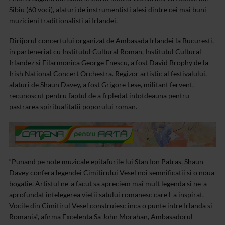
Sibiu (60 voci), alaturi de instrumentisti alesi dintre cei mai buni
muzicieni traditionalisti ai Irlandei.
Dirijorul concertului organizat de Ambasada Irlandei la Bucuresti,
in parteneriat cu Institutul Cultural Roman, Institutul Cultural
Irlandez si Filarmonica George Enescu, a fost David Brophy de la
Irish National Concert Orchestra. Regizor artistic al festivalului,
alaturi de Shaun Davey, a fost Grigore Lese, militant fervent,
recunoscut pentru faptul de a fi pledat intotdeauna pentru
pastrarea spiritualitatii poporului roman.
“Punand pe note muzicale epitafurile lui Stan Ion Patras, Shaun
Davey confera legendei Cimitirului Vesel noi semnificatii si o noua
bogatie. Artistul ne-a facut sa apreciem mai mult legenda si ne-a
aprofundat intelegerea vietii satului romanesc care l-a inspirat.
Vocile din Cimitirul Vesel construiesc inca o punte intre Irlanda si
Romania“, afirma Excelenta Sa John Morahan, Ambasadorul