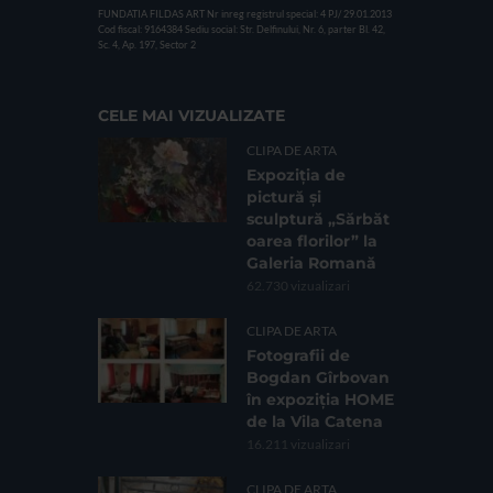
FUNDATIA FILDAS ART
Nr inreg registrul special: 4 PJ/ 29.01.2013
Cod fiscal: 9164384
Sediu social: Str. Delfinului, Nr. 6, parter Bl. 42,
Sc. 4, Ap. 197, Sector 2
CELE MAI VIZUALIZATE
CLIPA DE ARTA
Expoziția de
pictură și
sculptură „Sărbăt
oarea florilor” la
Galeria Romană
62.730 vizualizari
CLIPA DE ARTA
Fotografii de
Bogdan Gîrbovan
în expoziția HOME
de la Vila Catena
16.211 vizualizari
CLIPA DE ARTA