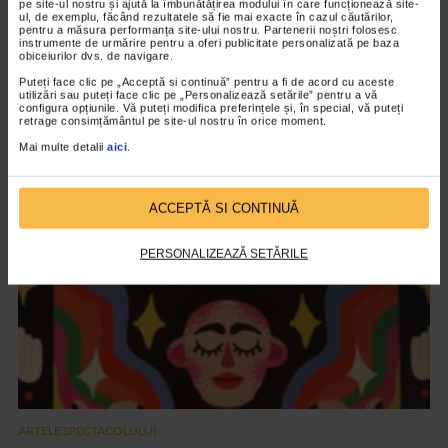
pe site-ul nostru și ajută la îmbunătățirea modului în care funcționează site-
ul, de exemplu, făcând rezultatele să fie mai exacte în cazul căutărilor,
pentru a măsura performanța site-ului nostru. Partenerii noștri folosesc
instrumente de urmărire pentru a oferi publicitate personalizată pe baza
obiceiurilor dvs. de navigare.
Puteți face clic pe „Acceptă si continuă” pentru a fi de acord cu aceste
ARTELE SPECTACOLULUI
utilizări sau puteți face clic pe „Personalizează setările” pentru a vă
configura opțiunile. Vă puteți modifica preferințele și, în special, vă puteți
PREMIERA FILMULUI DARUL ARIPILOR
retrage consimțământul pe site-ul nostru în orice moment.
12.600 vizualizari
Mai multe detalii
aici
.
VIDEO
ACCEPTĂ SI CONTINUĂ
PERSONALIZEAZĂ SETĂRILE
ARTELE SPECTACOLULUI