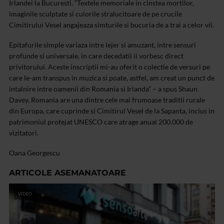
Irlandei la Bucuresti. “Textele memoriale in cinstea mortilor,
imaginile sculptate si culorile stralucitoare de pe crucile
Cimitirului Vesel angajeaza simturile si bucuria de a trai a celor vii.
Epitafurile simple variaza intre lejer si amuzant, intre sensuri
profunde si universale, in care decedatii ii vorbesc direct
privitorului. Aceste inscriptii mi-au oferit o colectie de versuri pe
care le-am transpus in muzica si poate, astfel, am creat un punct de
intalnire intre oamenii din Romania si Irlanda” – a spus Shaun
Davey. Romania are una dintre cele mai frumoase traditii rurale
din Europa, care cuprinde si Cimitirul Vesel de la Sapanta, inclus in
patrimoniul protejat UNESCO care atrage anual 200.000 de
vizitatori.
Oana Georgescu
ARTICOLE ASEMANATOARE
VIDEO