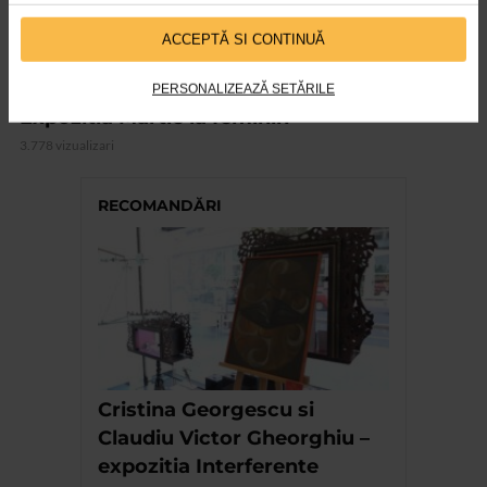
ACCEPTĂ SI CONTINUĂ
ARTELE SPECTACOLULUI
PERSONALIZEAZĂ SETĂRILE
Expozitia Martie la feminin
3.778 vizualizari
RECOMANDĂRI
Cristina Georgescu si
Claudiu Victor Gheorghiu –
expozitia Interferente