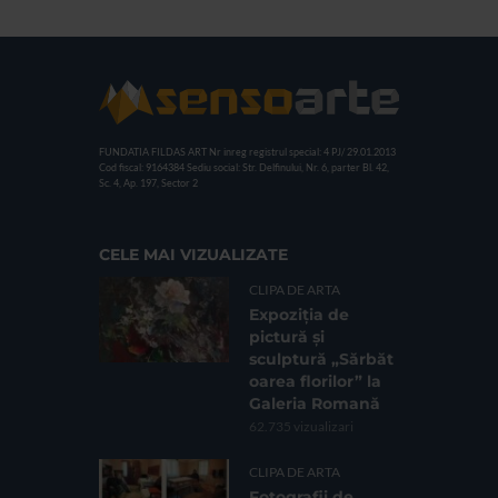
FUNDATIA FILDAS ART
Nr inreg registrul special: 4 PJ/ 29.01.2013
Cod fiscal: 9164384
Sediu social: Str. Delfinului, Nr. 6, parter Bl. 42,
Sc. 4, Ap. 197, Sector 2
CELE MAI VIZUALIZATE
CLIPA DE ARTA
Expoziția de
pictură și
sculptură „Sărbăt
oarea florilor” la
Galeria Romană
62.735 vizualizari
CLIPA DE ARTA
Fotografii de