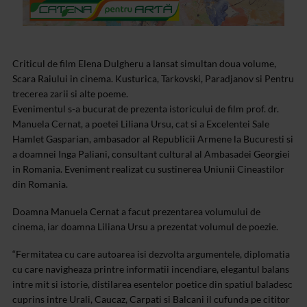
Criticul de film Elena Dulgheru a lansat simultan doua volume,
Scara Raiului in cinema. Kusturica, Tarkovski, Paradjanov si Pentru
trecerea zarii si alte poeme.
Evenimentul s-a bucurat de prezenta istoricului de film prof. dr.
Manuela Cernat, a poetei Liliana Ursu, cat si a Excelentei Sale
Hamlet Gasparian, ambasador al Republicii Armene la Bucuresti si
a doamnei Inga Paliani, consultant cultural al Ambasadei Georgiei
in Romania. Eveniment realizat cu sustinerea Uniunii Cineastilor
din Romania.
Doamna Manuela Cernat a facut prezentarea volumului de
cinema, iar doamna Liliana Ursu a prezentat volumul de poezie.
“Fermitatea cu care autoarea isi dezvolta argumentele, diplomatia
cu care navigheaza printre informatii incendiare, elegantul balans
intre mit si istorie, distilarea esentelor poetice din spatiul baladesc
cuprins intre Urali, Caucaz, Carpati si Balcani il cufunda pe cititor