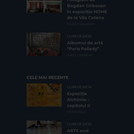
Bogdan Gîrbovan
în expoziția HOME
de la Vila Catena
16.217 vizualizari
CLIPA DE ARTA
Albumul de artă
“Paris Pallady”
6.602 vizualizari
CELE MAI RECENTE
CLIPA DE ARTA
Expoziția
Alchimie –
capitolul II
07/08/2026
CLIPA DE ARTA
ARTS and