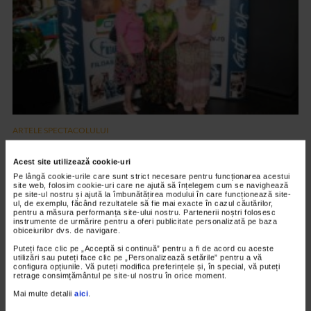
ARTELE SPECTACOLULUI
PREMIERA FILMULUI DARUL ARIPILOR
Acest site utilizează cookie-uri
12.601 vizualizari
Pe lângă cookie-urile care sunt strict necesare pentru funcționarea acestui
site web, folosim cookie-uri care ne ajută să înțelegem cum se navighează
pe site-ul nostru și ajută la îmbunătățirea modului în care funcționează site-
ul, de exemplu, făcând rezultatele să fie mai exacte în cazul căutărilor,
VIDEO
pentru a măsura performanța site-ului nostru. Partenerii noștri folosesc
instrumente de urmărire pentru a oferi publicitate personalizată pe baza
obiceiurilor dvs. de navigare.
Puteți face clic pe „Acceptă si continuă” pentru a fi de acord cu aceste
utilizări sau puteți face clic pe „Personalizează setările” pentru a vă
configura opțiunile. Vă puteți modifica preferințele și, în special, vă puteți
retrage consimțământul pe site-ul nostru în orice moment.
Mai multe detalii
aici
.