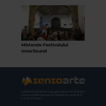
Misterele Festivalului
InnerSound
FUNDATIA FILDAS ART
Nr inreg registrul special: 4 PJ/ 29.01.2013
Cod fiscal: 9164384
Sediu social: Str. Delfinului, Nr. 6, parter Bl. 42,
Sc. 4, Ap. 197, Sector 2