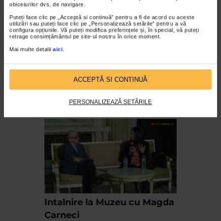
obiceiurilor dvs. de navigare.
RECOMANDĂRI
Puteți face clic pe „Acceptă si continuă” pentru a fi de acord cu aceste
utilizări sau puteți face clic pe „Personalizează setările” pentru a vă
configura opțiunile. Vă puteți modifica preferințele și, în special, vă puteți
retrage consimțământul pe site-ul nostru în orice moment.
Mai multe detalii
aici
.
ACCEPTĂ SI CONTINUĂ
Alfred Dumitriu
PERSONALIZEAZĂ SETĂRILE
Intalnire la Muzeu cu Magda
Carneci