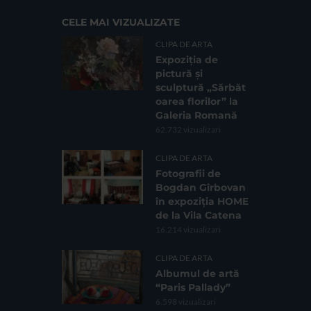
CELE MAI VIZUALIZATE
CLIPA DE ARTA
Expoziția de
pictură și
sculptură „Sărbăt
oarea florilor” la
Galeria Romană
62.732 vizualizari
CLIPA DE ARTA
Fotografii de
Bogdan Gîrbovan
în expoziția HOME
de la Vila Catena
16.214 vizualizari
CLIPA DE ARTA
Albumul de artă
“Paris Pallady”
6.598 vizualizari