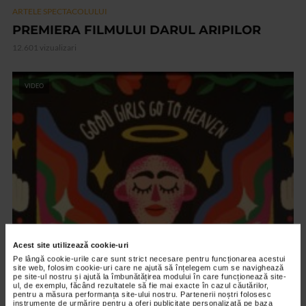
ARTELE SPECTACOLULUI
PREMIERA FILMULUI DARUL ARIPILOR
12.601 vizualizari
VIDEO
ARTELE SPECTACOLULUI
Acest site utilizează cookie-uri
Pe lângă cookie-urile care sunt strict necesare pentru funcționarea acestui
Expozitia Martie la feminin
site web, folosim cookie-uri care ne ajută să înțelegem cum se navighează
pe site-ul nostru și ajută la îmbunătățirea modului în care funcționează site-
3.777 vizualizari
ul, de exemplu, făcând rezultatele să fie mai exacte în cazul căutărilor,
pentru a măsura performanța site-ului nostru. Partenerii noștri folosesc
instrumente de urmărire pentru a oferi publicitate personalizată pe baza