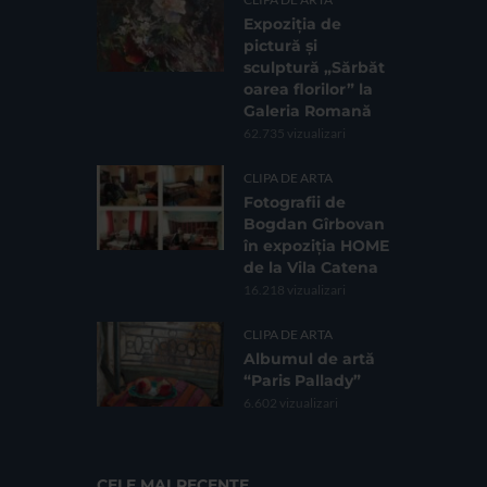
Expoziția de
pictură și
sculptură „Sărbăt
oarea florilor” la
Galeria Romană
62.735 vizualizari
CLIPA DE ARTA
Fotografii de
Bogdan Gîrbovan
în expoziția HOME
de la Vila Catena
16.218 vizualizari
CLIPA DE ARTA
Albumul de artă
“Paris Pallady”
6.602 vizualizari
CELE MAI RECENTE