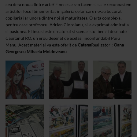
cea de-a noua dintre arte? E necesar s-o facem si sa le recunoastem
artistilor locul binemeritat in galeria celor care ne-au bucurat
copilaria iar unora dintre noi si maturitatea. O arta complexa ,
pentru care profesorul Adrian Cioroianu, si-a exprimat admiratia
si pasiunea. El insusi este creatorul si scenaristul benzii desenate
Capitanul RO, un erou desenat de acelasi inconfundabil Puiu
Manu.
Acest material va este oferit de
Catena
Realizatori:
Oana
Georgescu
Mihaela Moldoveanu