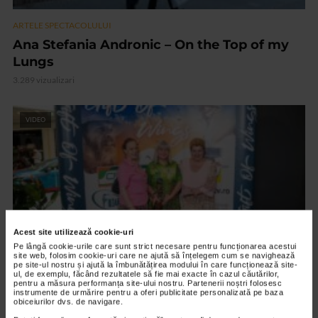
ARTELE SPECTACOLULUI
Ana Stefania Andronic – On the Top of my
Lungs
3.289 vizualizari
VIDEO
Acest site utilizează cookie-uri
Pe lângă cookie-urile care sunt strict necesare pentru funcționarea acestui
site web, folosim cookie-uri care ne ajută să înțelegem cum se navighează
pe site-ul nostru și ajută la îmbunătățirea modului în care funcționează site-
ul, de exemplu, făcând rezultatele să fie mai exacte în cazul căutărilor,
pentru a măsura performanța site-ului nostru. Partenerii noștri folosesc
ARTELE SPECTACOLULUI
instrumente de urmărire pentru a oferi publicitate personalizată pe baza
PREMIERA FILMULUI DARUL ARIPILOR
obiceiurilor dvs. de navigare.