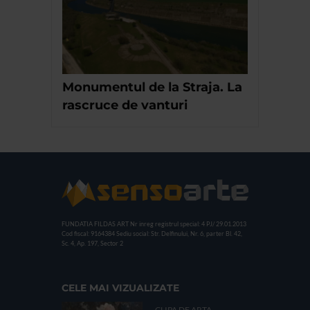
Monumentul de la Straja. La
rascruce de vanturi
FUNDATIA FILDAS ART
Nr inreg registrul special: 4 PJ/ 29.01.2013
Cod fiscal: 9164384
Sediu social: Str. Delfinului, Nr. 6, parter Bl. 42,
Sc. 4, Ap. 197, Sector 2
CELE MAI VIZUALIZATE
CLIPA DE ARTA