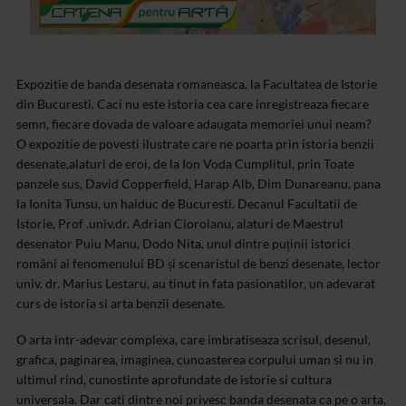
Expozitie de banda desenata romaneasca, la Facultatea de Istorie
din Bucuresti. Caci nu este istoria cea care inregistreaza fiecare
semn, fiecare dovada de valoare adaugata memoriei unui neam?
O expozitie de povesti ilustrate care ne poarta prin istoria benzii
desenate,alaturi de eroi, de la Ion Voda Cumplitul, prin Toate
panzele sus, David Copperfield, Harap Alb, Dim Dunareanu, pana
la Ionita Tunsu, un haiduc de Bucuresti. Decanul Facultatii de
Istorie, Prof .univ.dr. Adrian Cioroianu, alaturi de Maestrul
desenator Puiu Manu, Dodo Nita, unul dintre puținii istorici
români ai fenomenului BD și scenaristul de benzi desenate, lector
univ. dr. Marius Lestaru, au tinut in fata pasionatilor, un adevarat
curs de istoria si arta benzii desenate.
O arta intr-adevar complexa, care imbratiseaza scrisul, desenul,
grafica, paginarea, imaginea, cunoasterea corpului uman si nu in
ultimul rind, cunostinte aprofundate de istorie si cultura
universala. Dar cati dintre noi privesc banda desenata ca pe o arta,