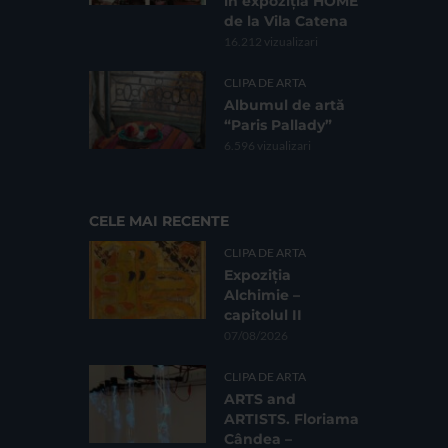
în expoziția HOME
de la Vila Catena
16.212 vizualizari
CLIPA DE ARTA
Albumul de artă
“Paris Pallady”
6.596 vizualizari
CELE MAI RECENTE
CLIPA DE ARTA
Expoziția
Alchimie –
capitolul II
07/08/2026
CLIPA DE ARTA
ARTS and
ARTISTS. Floriama
Cândea –