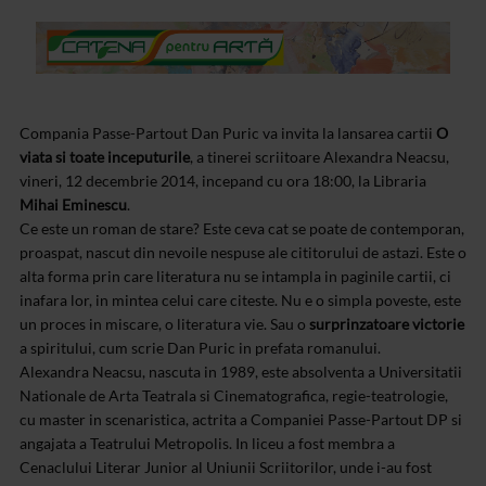
Compania Passe-Partout Dan Puric va invita la lansarea cartii
O
viata si toate inceputurile
, a tinerei scriitoare Alexandra Neacsu,
vineri, 12 decembrie 2014, incepand cu ora 18:00, la Libraria
Mihai Eminescu
.
Ce este un roman de stare? Este ceva cat se poate de contemporan,
proaspat, nascut din nevoile nespuse ale cititorului de astazi. Este o
alta forma prin care literatura nu se intampla in paginile cartii, ci
inafara lor, in mintea celui care citeste. Nu e o simpla poveste, este
un proces in miscare, o literatura vie. Sau o
surprinzatoare victorie
a spiritului, cum scrie Dan Puric in prefata romanului.
Alexandra Neacsu, nascuta in 1989, este absolventa a Universitatii
Nationale de Arta Teatrala si Cinematografica, regie-teatrologie,
cu master in scenaristica, actrita a Companiei Passe-Partout DP si
angajata a Teatrului Metropolis. In liceu a fost membra a
Cenaclului Literar Junior al Uniunii Scriitorilor, unde i-au fost