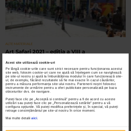
ALTE MATERIALE
Art Safari 2021 – editia a VIII a
2.844 vizualizari
Acest site utilizează cookie-uri
Pe lângă cookie-urile care sunt strict necesare pentru funcționarea acestui
site web, folosim cookie-uri care ne ajută să înțelegem cum se navighează
VIDEO
pe site-ul nostru și ajută la îmbunătățirea modului în care funcționează site-
ul, de exemplu, făcând rezultatele să fie mai exacte în cazul căutărilor,
pentru a măsura performanța site-ului nostru. Partenerii noștri folosesc
instrumente de urmărire pentru a oferi publicitate personalizată pe baza
obiceiurilor dvs. de navigare.
Puteți face clic pe „Acceptă si continuă” pentru a fi de acord cu aceste
utilizări sau puteți face clic pe „Personalizează setările” pentru a vă
configura opțiunile. Vă puteți modifica preferințele și, în special, vă puteți
retrage consimțământul pe site-ul nostru în orice moment.
Mai multe detalii
aici
.