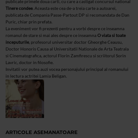
publicate primele doua carti, cu care a castigat concursul national
Tinere condee
. Aceasta este cea de-a treia carte a autoarei,
publicata de Compania Passe-Partout DP si recomandata de Dan
Puric, chiar prin prefata.
La eveniment vor fi prezenti pentru a vorbi despre ce inseamna
romanul de stare si mai ales despre ce inseamna
O viata si toate
inceputurile
, profesorul universitar doctor Gheorghe Ceausu,
Doctor Honoris Causa al Universitatii Nationale de Arta Teatrala
si Cinematografica, actorul Florin Zamfirescu si scriitorul Sorin
Lavric, doctor in filosofie.
Invitatii vor putea auzi vocea personajului principal al romanului
in lectura actritei Lamia Beligan.
ARTICOLE ASEMANATOARE