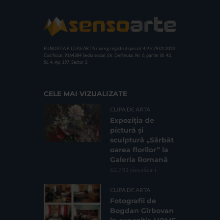
FUNDATIA FILDAS ART
Nr inreg registrul special: 4 PJ/ 29.01.2013
Cod fiscal: 9164384
Sediu social: Str. Delfinului, Nr. 6, parter Bl. 42,
Sc. 4, Ap. 197, Sector 2
CELE MAI VIZUALIZATE
CLIPA DE ARTA
Expoziția de
pictură și
sculptură „Sărbăt
oarea florilor” la
Galeria Romană
62.731 vizualizari
CLIPA DE ARTA
Fotografii de
Bogdan Gîrbovan