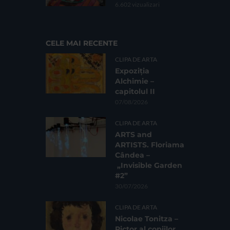
6.602 vizualizari
CELE MAI RECENTE
CLIPA DE ARTA
Expoziția
Alchimie –
capitolul II
07/08/2026
CLIPA DE ARTA
ARTS and
ARTISTS. Floriama
Cândea –
„Invisible Garden
#2”
30/07/2026
CLIPA DE ARTA
Nicolae Tonitza –
Pictor al copiilor