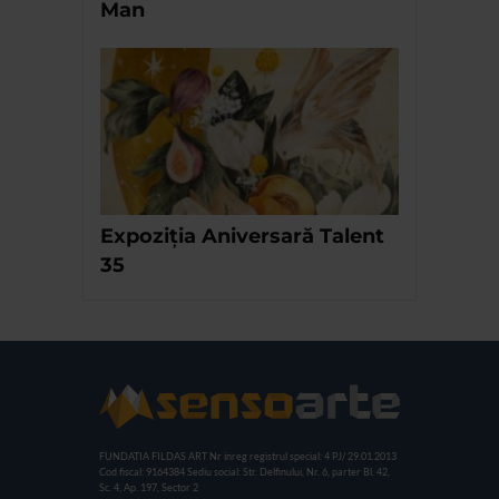
Man
Expoziția Aniversară Talent
35
FUNDATIA FILDAS ART
Nr inreg registrul special: 4 PJ/ 29.01.2013
Cod fiscal: 9164384
Sediu social: Str. Delfinului, Nr. 6, parter Bl. 42,
Sc. 4, Ap. 197, Sector 2