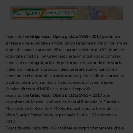
Expozitia
Ion Grigorescu: Opera pictata 1963 - 2017
prezinta o
sinteza a operei pictate a artistului Ion Grigorescu din primii ani de
studentie pana in prezent, 92 de lucrari selectate din 54 de ani de
activitate artistica. Ion Grigorescu este un artist vizual complex,
cunoscut ca fotograf, artist de performance, autor de film si arta
video, dar mai putin ca pictor, desi ,,este artistul roman care a
contribuit cel mai mult la transformarea picturii dintr-o practica
traditionala intr-un mijloc artistic conceptual", spune Erwin
Kessler, directorul MARe si curatorul expozitiei.
Expozitia
Ion Grigorescu: Opera pictata 1963 – 2017
este
organizata de Muzeul National de Arta al Romaniei si Fundatia
Muzeul de Arta Recenta – MARe. Expozitia poate fi vizitata la
MNAR, aripa Stirbei Voda, in perioada 9 iulie – 22 octombrie
2017.
Expozitia este impartita in 6 capitole ce surprind momente-cheie