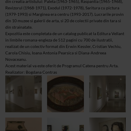
din creatia artistului: Paleta (1963-1965), Raspantia (1965-1968),
Revizorul (1968-1971), Exodul (1972-1978), Saritura cu pictura
(1979-1993) si Marginea era centru (1993-2017). Lucrarile provin
din 10 muzee si galerii de arta, si 20 de colectii private din tara si
din strainatate.
Expozitia este completata de un catalog publicat la Editura Vellant
in limbile romana-engleza de 512 pagini cu 700 de ilustratii,
realizat de un colectiv format din Erwin Kessler, Cristian Vechiu,
Carola Chisiu, Ioana Antonia Pearsica si Diana-Andreea
Novaceanu.
Acest material va este oferit de Programul Catena pentru Arta.
Realizator: Bogdana Contras