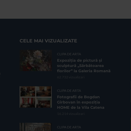
CELE MAI VIZUALIZATE
CLIPA DE ARTA
Expoziția de pictură și
sculptură „Sărbătoarea
florilor” la Galeria Romană
62.732 vizualizari
CLIPA DE ARTA
Fotografii de Bogdan
Gîrbovan în expoziția
HOME de la Vila Catena
16.214 vizualizari
CLIPA DE ARTA