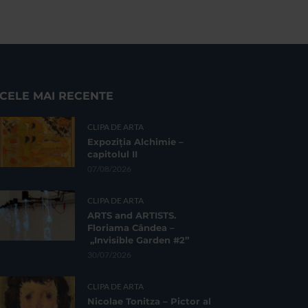
CELE MAI RECENTE
CLIPA DE ARTA
Expoziția Alchimie –
capitolul II
07/08/2026
CLIPA DE ARTA
ARTS and ARTISTS.
Floriama Cândea –
„Invisible Garden #2”
30/07/2026
CLIPA DE ARTA
Nicolae Tonitza – Pictor al