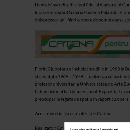
Henry Mavrodin, discipol fidel al maestrului Corn
lucrare in spatiul Galeria Foisor a Palatului Bra
doisprezece ani, fiind o opera de somptuoasa sedi
Florin Ciubotaru a incheiat studiile in 1963 la Bu
strainatate.1969 – 1979 – realizeaza cu Serban G
profesor universitar la Universitatea de Arta Buc
bidimensional la tridimensional. Expozitia Traseu 
preocuparile legate de spatiu in raport cu opera 
Acest material va este oferit de Catena.
Realizator: Ema Nicola.
Acest site utilizează cookie-uri