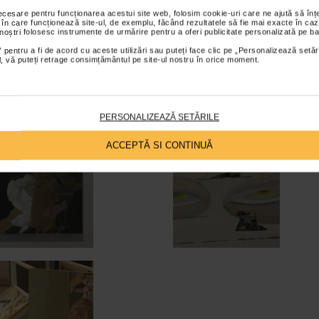
necesare pentru funcționarea acestui site web, folosim cookie-uri care ne ajută să î
 în care funcționează site-ul, de exemplu, făcând rezultatele să fie mai exacte în caz
 noștri folosesc instrumente de urmărire pentru a oferi publicitate personalizată pe ba
 pentru a fi de acord cu aceste utilizări sau puteți face clic pe „Personalizează setăr
ial, vă puteți retrage consimțământul pe site-ul nostru în orice moment.
PERSONALIZEAZĂ SETĂRILE
ACCEPTĂ SI CONTINUĂ