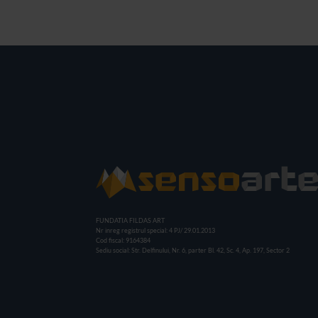
FUNDATIA FILDAS ART
Nr inreg registrul special: 4 PJ/ 29.01.2013
Cod fiscal: 9164384
Sediu social: Str. Delfinului, Nr. 6, parter Bl. 42, Sc. 4, Ap. 197, Sector 2