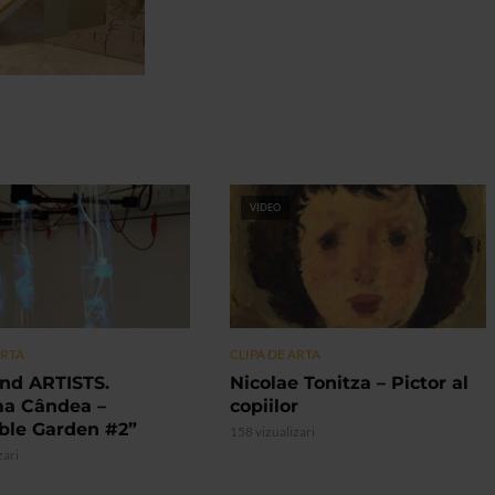
VIDEO
ARTA
CLIPA DE ARTA
nd ARTISTS.
Nicolae Tonitza – Pictor al
ma Cândea –
copiilor
ible Garden #2”
158 vizualizari
zari