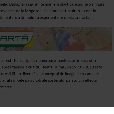
eliu Baba,, fara sa-i imite maniera plastica, expune o singura
ncovenesc de la Mogosoaia.Lucrarea artistului s-a copt in
mentare a timpului, a experientelor de viata si arta.
curesti. Partcicipa la numeroase manifestari in tara si in
abrea tapiseria cu titlul Teatrul lumii.Din 1990 – 2010 este
uresti.Si – a diversificat conceptul de imagine, trecand de la
aflata in cele patru sali ale parterului palatului, reflecta
de arta.