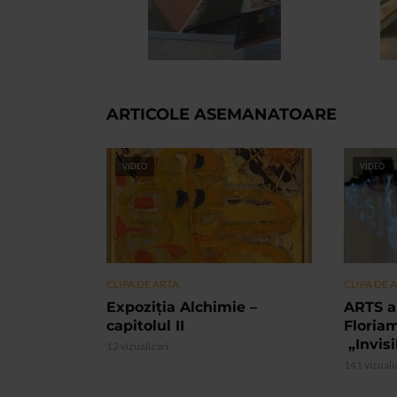
ARTICOLE ASEMANATOARE
VIDEO
VIDEO
CLIPA DE ARTA
CLIPA DE 
Expoziția Alchimie –
ARTS a
capitolul II
Floria
„Invis
12 vizualizari
141 vizuali