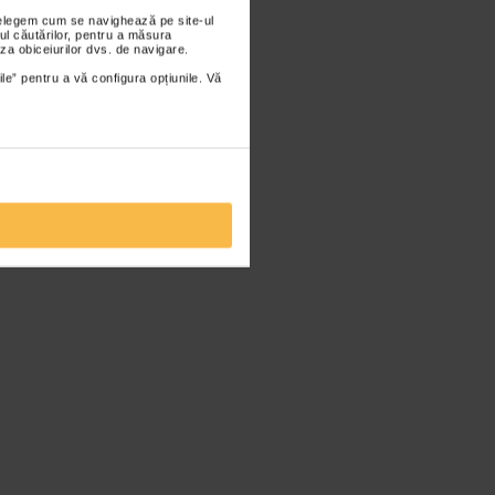
nțelegem cum se navighează pe site-ul
ul căutărilor, pentru a măsura
za obiceiurilor dvs. de navigare.
ile” pentru a vă configura opțiunile. Vă