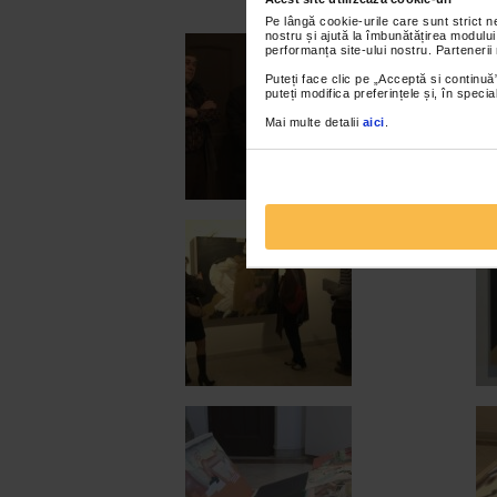
Pe lângă cookie-urile care sunt strict 
nostru și ajută la îmbunătățirea modului
performanța site-ului nostru. Partenerii
Puteți face clic pe „Acceptă si continuă”
puteți modifica preferințele și, în spec
Mai multe detalii
aici
.