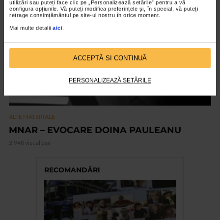
utilizări sau puteți face clic pe „Personalizează setările” pentru a vă
VIDEO
configura opțiunile. Vă puteți modifica preferințele și, în special, vă puteți
retrage consimțământul pe site-ul nostru în orice moment.
Mai multe detalii
aici
.
ACCEPTĂ SI CONTINUĂ
PERSONALIZEAZĂ SETĂRILE
ALTE MATERIALE
MNAR – EVOCARE DOINA PAULEANU
2.948 vizualizari
RECOMANDĂRI