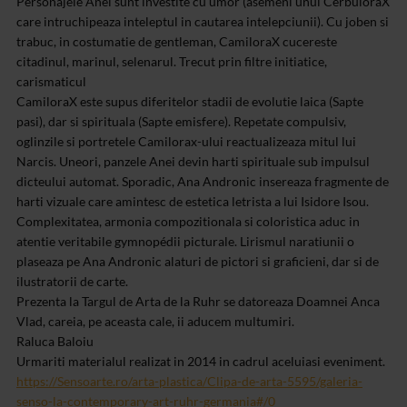
Personajele Anei sunt investite cu umor (asemeni unui CerbuloraX
care intruchipeaza inteleptul in cautarea intelepciunii). Cu joben si
trabuc, in costumatie de gentleman, CamiloraX cucereste
citadinul, marinul, selenarul. Trecut prin filtre initiatice,
carismaticul
CamiloraX este supus diferitelor stadii de evolutie laica (Sapte
pasi), dar si spirituala (Sapte emisfere). Repetate compulsiv,
oglinzile si portretele Camilorax-ului reactualizeaza mitul lui
Narcis. Uneori, panzele Anei devin harti spirituale sub impulsul
dicteului automat. Sporadic, Ana Andronic insereaza fragmente de
harti vizuale care amintesc de estetica letrista a lui Isidore Isou.
Complexitatea, armonia compozitionala si coloristica aduc in
atentie veritabile gymnopédii picturale. Lirismul naratiunii o
plaseaza pe Ana Andronic alaturi de pictori si graficieni, dar si de
ilustratorii de carte.
Prezenta la Targul de Arta de la Ruhr se datoreaza Doamnei Anca
Vlad, careia, pe aceasta cale, ii aducem multumiri.
Raluca Baloiu
Urmariti materialul realizat in 2014 in cadrul aceluiasi eveniment.
https://Sensoarte.ro/arta-plastica/Clipa-de-arta-5595/galeria-
senso-la-contemporary-art-ruhr-germania#/0