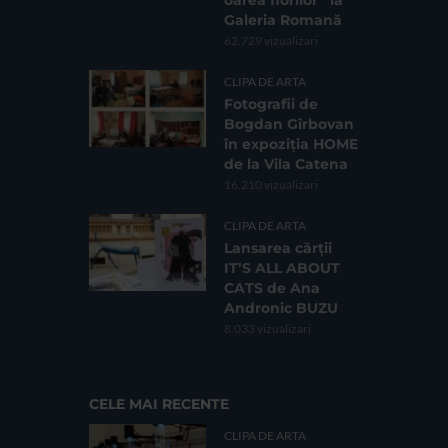
Galeria Romană
62.729 vizualizari
CLIPA DE ARTA
Fotografii de
Bogdan Gîrbovan
în expoziția HOME
de la Vila Catena
16.210 vizualizari
CLIPA DE ARTA
Lansarea cărții
IT’S ALL ABOUT
CATS de Ana
Andronic BUZU
8.033 vizualizari
CELE MAI RECENTE
CLIPA DE ARTA