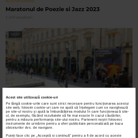
ALTE MATERIALE
Maratonul de Poezie si Jazz 2023
1.610 vizualizari
VIDEO
Acest site utilizează cookie-uri
Pe lângă cookie-urile care sunt strict necesare pentru funcționarea acestui
ALTE MATERIALE
site web, folosim cookie-uri care ne ajută să înțelegem cum se navighează
pe site-ul nostru și ajută la îmbunătățirea modului în care funcționează site-
Art Safari 2021 – editia a VIII a
ul, de exemplu, făcând rezultatele să fie mai exacte în cazul căutărilor,
pentru a măsura performanța site-ului nostru. Partenerii noștri folosesc
2.840 vizualizari
instrumente de urmărire pentru a oferi publicitate personalizată pe baza
obiceiurilor dvs. de navigare.
Puteți face clic pe „Acceptă si continuă” pentru a fi de acord cu aceste