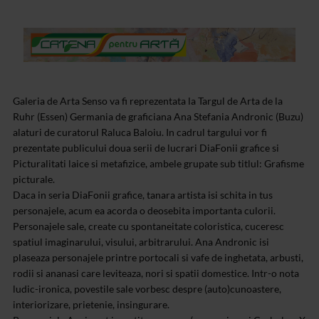
Galeria de Arta Senso va fi reprezentata la Targul de Arta de la
Ruhr (Essen) Germania de graficiana Ana Stefania Andronic (Buzu)
alaturi de curatorul Raluca Baloiu. In cadrul targului vor fi
prezentate publicului doua serii de lucrari DiaFonii grafice si
Picturalitati laice si metafizice, ambele grupate sub titlul: Grafisme
picturale.
Daca in seria DiaFonii grafice, tanara artista isi schita in tus
personajele, acum ea acorda o deosebita importanta culorii.
Personajele sale, create cu spontaneitate coloristica, cuceresc
spatiul imaginarului, visului, arbitrarului. Ana Andronic isi
plaseaza personajele printre portocali si vafe de inghetata, arbusti,
rodii si ananasi care leviteaza, nori si spatii domestice. Intr-o nota
ludic-ironica, povestile sale vorbesc despre (auto)cunoastere,
interiorizare, prietenie, insingurare.