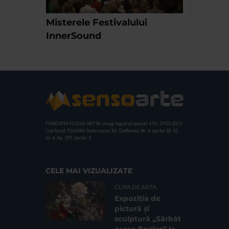
Misterele Festivalului
InnerSound
FUNDATIA FILDAS ART
Nr inreg registrul special: 4 PJ/ 29.01.2013
Cod fiscal: 9164384
Sediu social: Str. Delfinului, Nr. 6, parter Bl. 42,
Sc. 4, Ap. 197, Sector 2
CELE MAI VIZUALIZATE
CLIPA DE ARTA
Expoziția de
pictură și
sculptură „Sărbăt
oarea florilor” la