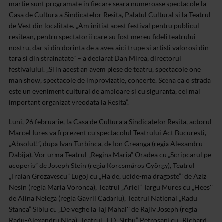
martie sunt programate in fiecare seara numeroase spectacole la
Casa de Cultura a Sindicatelor Resita, Palatul Cultural si la Teatrul
de Vest din localitate.
„Am initiat acest festival pentru publicul
resitean, pentru spectatorii care au fost mereu fideli teatrului
nostru, dar si din dorinta de a avea aici trupe si artisti valorosi din
tara si din strainatate” – a declarat Dan Mirea, directorul
festivalului. „Si in acest an avem piese de teatru, spectacole one
man show, spectacole de improvizatie, concerte. Scena ca o strada
este un eveniment cultural de amploare si cu siguranta, cel mai
important organizat vreodata la Resita”.
Luni, 26 februarie, la Casa de Cultura a Sindicatelor Resita, actorul
Marcel Iures va fi prezent cu spectacolul Teatrului Act Bucuresti,
„Absolut!”, dupa Ivan Turbinca, de Ion Creanga (regia Alexandru
Dabija). Vor urma Teatrul „Regina Maria” Oradea cu „Scripcarul pe
acoperis” de Joseph Stein (regia Korcsmáros György), Teatrul
„Traian Grozavescu” Lugoj cu „Haide, ucide-ma dragoste”' de Aziz
Nesin (regia Maria Voronca), Teatrul „Ariel” Targu Mures cu „Hees''
de Alina Nelega
(regia Gavril Cadariu), Teatrul National „Radu
Stanca” Sibiu cu „De veghe la Taj Mahal'' de Rajiv Joseph (regia
Radu-Alexandru Nica), Teatrul „I. D. Sirbu” Petrosani cu „Richard