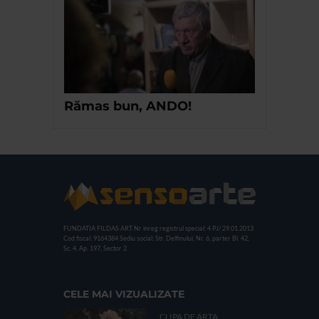
Rămas bun, ANDO!
FUNDATIA FILDAS ART
Nr inreg registrul special: 4 PJ/ 29.01.2013
Cod fiscal: 9164384
Sediu social: Str. Delfinului, Nr. 6, parter Bl. 42,
Sc. 4, Ap. 197, Sector 2
CELE MAI VIZUALIZATE
CLIPA DE ARTA