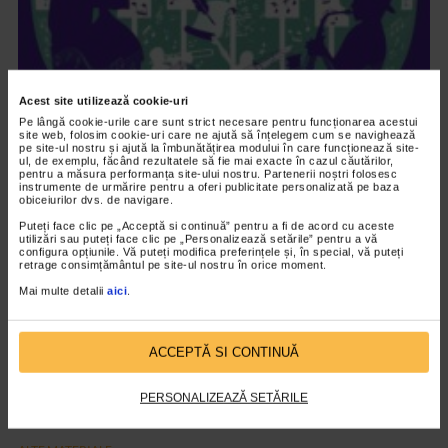
Acest site utilizează cookie-uri
ALTE MATERIALE
Pe lângă cookie-urile care sunt strict necesare pentru funcționarea acestui
Maratonul de Poezie si Jazz 2023
site web, folosim cookie-uri care ne ajută să înțelegem cum se navighează
pe site-ul nostru și ajută la îmbunătățirea modului în care funcționează site-
1.611 vizualizari
ul, de exemplu, făcând rezultatele să fie mai exacte în cazul căutărilor,
pentru a măsura performanța site-ului nostru. Partenerii noștri folosesc
instrumente de urmărire pentru a oferi publicitate personalizată pe baza
obiceiurilor dvs. de navigare.
VIDEO
Puteți face clic pe „Acceptă si continuă” pentru a fi de acord cu aceste
utilizări sau puteți face clic pe „Personalizează setările” pentru a vă
configura opțiunile. Vă puteți modifica preferințele și, în special, vă puteți
retrage consimțământul pe site-ul nostru în orice moment.
Mai multe detalii
aici
.
ACCEPTĂ SI CONTINUĂ
PERSONALIZEAZĂ SETĂRILE