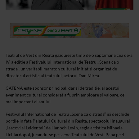
Teatrul de Vest din Resita gazduieste timp de o saptamana cea de-a
IV-a editie a Festivalului International de Teatru ,,Scena ca o
strada’’, un veritabil maraton cultural initiat si organizat de
directorul artistic al teatrului, actorul Dan Mirea.
CATENA este sponsor principal, dar si de traditie, al acestui
eveniment cultural considerat a fi, prin amploare si valoare, cel
mai important al anului.
Festivalul International de Teatru „Scena ca o strada” isi deschide
portile in fata Palatului Cultural din Resita, spectacolul inaugural –
„Iaacovi si Leidental” de Hanoch Levin, regia artistica Mihaela
Lichiardopol, jucandu-se pe scena Teatrului de Vest. Pana pe 4