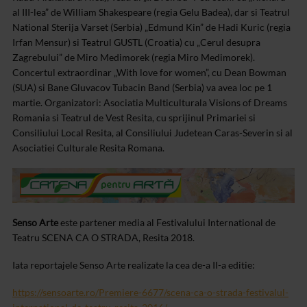
al III-lea” de William Shakespeare (regia Gelu Badea), dar si Teatrul
National Sterija Varset (Serbia) „Edmund Kin” de Hadi Kuric (regia
Irfan Mensur) si Teatrul GUSTL (Croatia) cu „Cerul desupra
Zagrebului” de Miro Medimorek (regia Miro Medimorek).
Concertul extraordinar „With love for women”, cu Dean Bowman
(SUA) si Bane Gluvacov Tubacin Band (Serbia) va avea loc pe 1
martie.
Organizatori: Asociatia Multiculturala Visions of Dreams
Romania si Teatrul de Vest Resita, cu sprijinul Primariei si
Consiliului Local Resita, al Consiliului Judetean Caras-Severin si al
Asociatiei Culturale Resita Romana.
Senso Arte
este partener media al Festivalului International de
Teatru SCENA CA O STRADA, Resita 2018.
Iata reportajele Senso Arte realizate la cea de-a II-a editie:
https://sensoarte.ro/Premiere-6677/scena-ca-o-strada-festivalul-