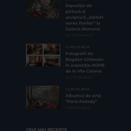
Expoziția de
pictură și
sculptură „Sărbăt
oarea florilor” la
Galeria Romană
62.735 vizualizari
CLIPA DE ARTA
Fotografii de
Bogdan Gîrbovan
în expoziția HOME
de la Vila Catena
16.217 vizualizari
CLIPA DE ARTA
Albumul de artă
“Paris Pallady”
6.602 vizualizari
CELE MAI RECENTE