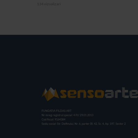
134 vizualizari
FUNDATIA FILDAS ART
Nr inreg registrul special: 4 PJ/ 29.01.2013
Cod fiscal: 9164384
Sediu social: Str. Delfinului, Nr. 6, parter Bl. 42, Sc. 4, Ap. 197, Sector 2