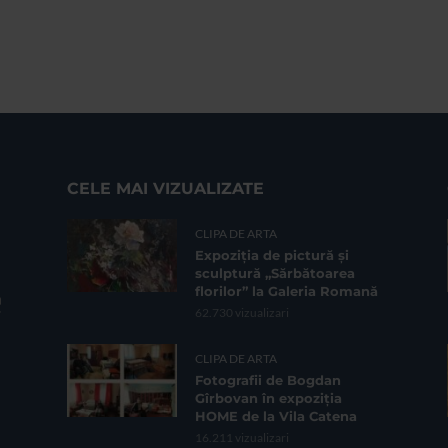
CELE MAI VIZUALIZATE
CLIPA DE ARTA
Expoziția de pictură și
sculptură „Sărbătoarea
florilor” la Galeria Romană
62.730 vizualizari
CLIPA DE ARTA
Fotografii de Bogdan
Gîrbovan în expoziția
HOME de la Vila Catena
16.211 vizualizari