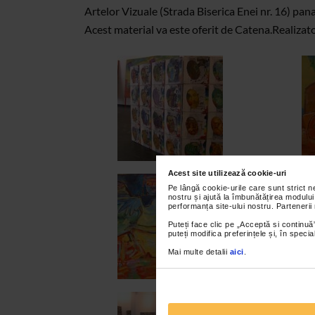
Artelor Vizuale (Strada Biserica Enei nr. 16) pana
Acest material va este oferit de Catena.
Realizat
Acest site utilizează cookie-uri
Pe lângă cookie-urile care sunt strict 
nostru și ajută la îmbunătățirea modului
performanța site-ului nostru. Partenerii
Puteți face clic pe „Acceptă si continuă”
puteți modifica preferințele și, în spec
Mai multe detalii
aici
.