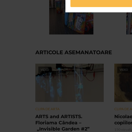
ARTICOLE ASEMANATOARE
VIDEO
VIDEO
CLIPA DE ARTA
CLIPA DE 
ARTS and ARTISTS.
Nicolae
Floriama Cândea –
copiilo
„Invisible Garden #2”
150 vizuali