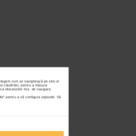
nțelegem cum se navighează pe site-ul
ul căutărilor, pentru a măsura
za obiceiurilor dvs. de navigare.
ile” pentru a vă configura opțiunile. Vă