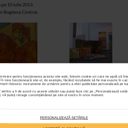
 pe 10 iulie 2013.
or Bogdana Contras
necesare pentru funcționarea acestui site web, folosim cookie-uri care ne ajută să î
 în care funcționează site-ul, de exemplu, făcând rezultatele să fie mai exacte în caz
 noștri folosesc instrumente de urmărire pentru a oferi publicitate personalizată pe ba
 pentru a fi de acord cu aceste utilizări sau puteți face clic pe „Personalizează setăr
ial, vă puteți retrage consimțământul pe site-ul nostru în orice moment.
PERSONALIZEAZĂ SETĂRILE