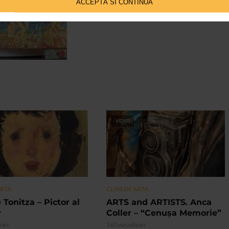
ACCEPTĂ SI CONTINUĂ
VIDEO
ARTA
CLIPA DE ARTA
 Tonitza – Pictor al
ARTS and ARTISTS. Anca
r
Coller – “Cenușa Memorie”
zari
160 vizualizari