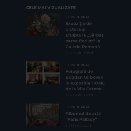
CELE MAI VIZUALIZATE
CLIPA DE ARTA
Expoziția de
pictură și
sculptură „Sărbăt
oarea florilor” la
Galeria Romană
62.731 vizualizari
CLIPA DE ARTA
Fotografii de
Bogdan Gîrbovan
în expoziția HOME
de la Vila Catena
16.212 vizualizari
CLIPA DE ARTA
Albumul de artă
“Paris Pallady”
6.595 vizualizari