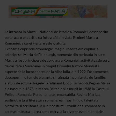
La intrarea in Muzeul National de Istorie a Romaniei, descoperim
pe terasa o expozitie cu fotografii din viata Reginei Maria a
Romaniei, a carei vizitare este gratuita.
Expozitia cuprinde cronologic imagini inedite din copilaria
principesei Maria de Edinburgh, momente din perioada in care
Maria a fost principesa de coroana a Romaniei, activitatea de sora
de caritate a Suveranei in timpul Primului Razboi Mondial si
aspecte de la Incoronarea de la Alba Iulia, din 1922. De asemenea
descoperim o femeie eleganta si rafinata inconjurata de familie,
alaturi de sotul ei Regele Feridinand I, copii si nepoti.
Regina Maria
s-a nascut in 1875 in Marea Britanie si a murit in 1938 la Castelul
Pelisor, Romania. Personalitate remarcabila, Regina Maria a
sustinut arta si literatura romana, ea insasi fiind o talentata
pictorita si scriitoare. A iubit costumul traditional romanesc in
care se imbraca mereu cand mergea la diverse evenimente ale