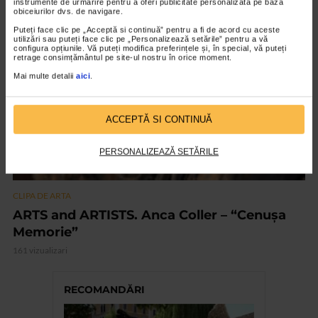
instrumente de urmărire pentru a oferi publicitate personalizată pe baza
obiceiurilor dvs. de navigare.
Puteți face clic pe „Acceptă si continuă” pentru a fi de acord cu aceste
VIDEO
utilizări sau puteți face clic pe „Personalizează setările” pentru a vă
configura opțiunile. Vă puteți modifica preferințele și, în special, vă puteți
retrage consimțământul pe site-ul nostru în orice moment.
Mai multe detalii
aici
.
ACCEPTĂ SI CONTINUĂ
PERSONALIZEAZĂ SETĂRILE
CLIPA DE ARTA
ARTS and ARTISTS. Anca Coller – “Cenușa
Memorie”
161 vizualizari
RECOMANDĂRI