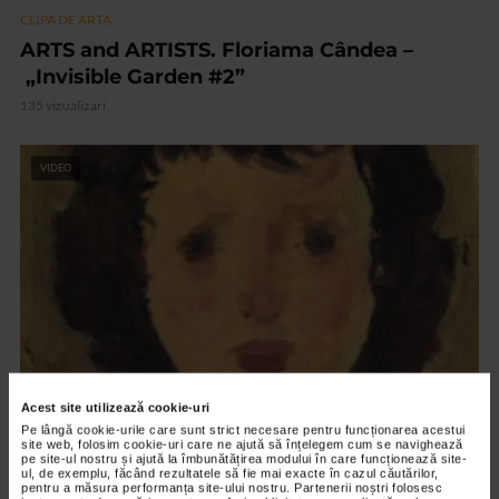
CLIPA DE ARTA
ARTS and ARTISTS. Floriama Cândea –
„Invisible Garden #2”
135 vizualizari
VIDEO
Acest site utilizează cookie-uri
CLIPA DE ARTA
Pe lângă cookie-urile care sunt strict necesare pentru funcționarea acestui
site web, folosim cookie-uri care ne ajută să înțelegem cum se navighează
Nicolae Tonitza – Pictor al copiilor
pe site-ul nostru și ajută la îmbunătățirea modului în care funcționează site-
ul, de exemplu, făcând rezultatele să fie mai exacte în cazul căutărilor,
151 vizualizari
pentru a măsura performanța site-ului nostru. Partenerii noștri folosesc