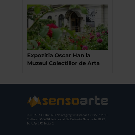
Expozitia Oscar Han la
Muzeul Colectiilor de Arta
FUNDATIA FILDAS ART
Nr inreg registrul special: 4 PJ/ 29.01.2013
Cod fiscal: 9164384
Sediu social: Str. Delfinului, Nr. 6, parter Bl. 42,
Sc. 4, Ap. 197, Sector 2