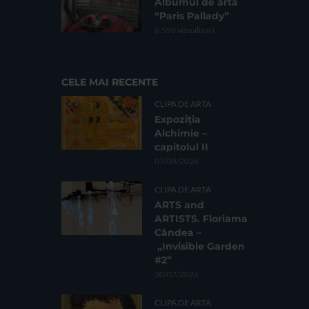
Albumul de artă
“Paris Pallady”
6.598 vizualizari
CELE MAI RECENTE
CLIPA DE ARTA
Expoziția
Alchimie –
capitolul II
07/08/2026
CLIPA DE ARTA
ARTS and
ARTISTS. Floriama
Cândea –
„Invisible Garden
#2”
30/07/2026
CLIPA DE ARTA