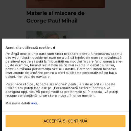
Materie si miscare de
George Paul Mihail
Acest site utilizează cookie-uri
Pe lângă cookie-urile care sunt strict necesare pentru funcționarea acestui
site web, folosim cookie-uri care ne ajută să înțelegem cum se navighează
pe site-ul nostru și ajută la îmbunătățirea modului în care funcționează site-
ul, de exemplu, făcând rezultatele să fie mai exacte în cazul căutărilor,
pentru a măsura performanța site-ului nostru. Partenerii noștri folosesc
instrumente de urmărire pentru a oferi publicitate personalizată pe baza
obiceiurilor dvs. de navigare.
Mihai Topescu – Destainuiri
Puteți face clic pe „Acceptă si continuă” pentru a fi de acord cu aceste
utilizări sau puteți face clic pe „Personalizează setările” pentru a vă
configura opțiunile. Vă puteți modifica preferințele și, în special, vă puteți
retrage consimțământul pe site-ul nostru în orice moment.
Mai multe detalii
aici
.
ACCEPTĂ SI CONTINUĂ
FUNDATIA FILDAS ART
Nr inreg registrul special: 4 PJ/ 29.01.2013