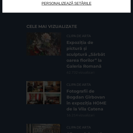
PERSONALIZEAZĂ SETĂRILE
Cod fiscal: 9164384
Sediu social: Str. Delfinului, Nr. 6, parter Bl. 42,
Sc. 4, Ap. 197, Sector 2
CELE MAI VIZUALIZATE
CLIPA DE ARTA
Expoziția de
pictură și
sculptură „Sărbăt
oarea florilor” la
Galeria Romană
62.732 vizualizari
CLIPA DE ARTA
Fotografii de
Bogdan Gîrbovan
în expoziția HOME
de la Vila Catena
16.214 vizualizari
CLIPA DE ARTA