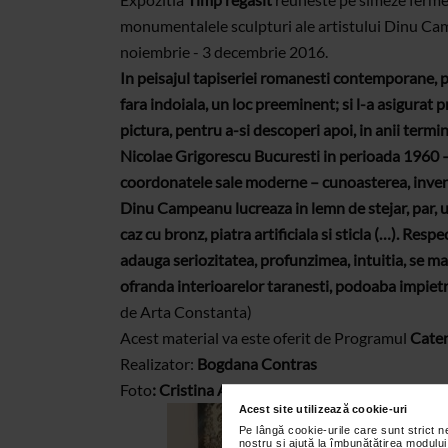
monumentalele sculpturi ale artistului Dinu Cam
noiembrie - 3 decembrie 2016.
In peisajul tapiseriei romanesti contemporane, 
fara indoiala, un loc preeminent; si l-a asigurat 
pictura, pentru a-si descoperi apoi, in anii termina
Nicolae Grigorescu Bucuresti in perioada 1960 – 
coordonatele sale moderne – cunoasterea, inventi
Dinu Campeanu lucreaza in lemn de stejar, par, ul
caz cu bronz, piatra artificiala si sticla (…). Resp
adauga seriozitatea, profunzimea, intuitia, se ma
ofranda interioarelor taranesti, podoaba impietr
de Arta Constanta)
Acest material va este oferit de Programul
Caten
Realizator:
Bogdana Contras
Foto
: Cristina Ardelean
Acest site utilizează cookie-uri
Pe lângă cookie-urile care sunt strict 
nostru și ajută la îmbunătățirea modului