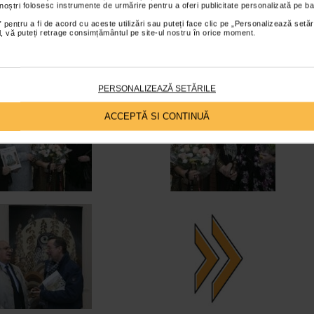
 noștri folosesc instrumente de urmărire pentru a oferi publicitate personalizată pe ba
 pentru a fi de acord cu aceste utilizări sau puteți face clic pe „Personalizează setăr
ial, vă puteți retrage consimțământul pe site-ul nostru în orice moment.
PERSONALIZEAZĂ SETĂRILE
ACCEPTĂ SI CONTINUĂ