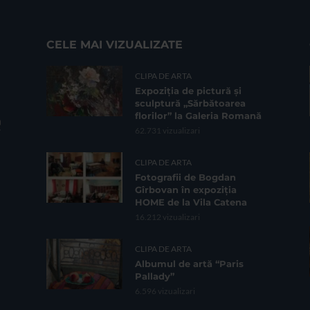
CELE MAI VIZUALIZATE
CLIPA DE ARTA
Expoziția de pictură și
sculptură „Sărbătoarea
florilor” la Galeria Romană
62.731 vizualizari
CLIPA DE ARTA
Fotografii de Bogdan
Gîrbovan în expoziția
HOME de la Vila Catena
16.212 vizualizari
CLIPA DE ARTA
Albumul de artă “Paris
Pallady”
6.596 vizualizari