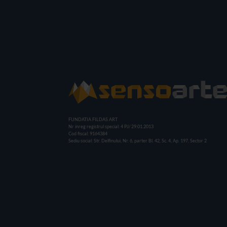
FUNDATIA FILDAS ART
Nr inreg registrul special: 4 PJ/ 29.01.2013
Cod fiscal: 9164384
Sediu social: Str. Delfinului, Nr. 6, parter Bl. 42, Sc. 4, Ap. 197, Sector 2