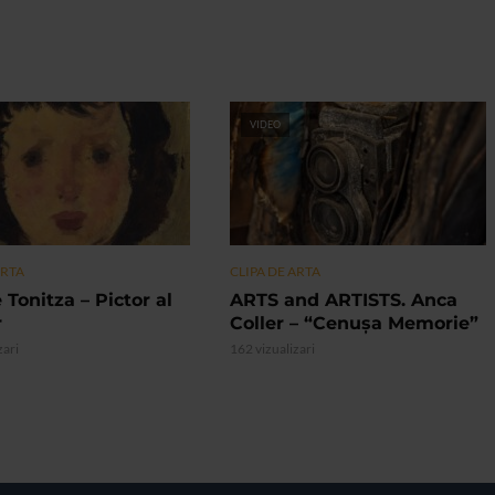
VIDEO
ARTA
CLIPA DE ARTA
 Tonitza – Pictor al
ARTS and ARTISTS. Anca
r
Coller – “Cenușa Memorie”
zari
162 vizualizari