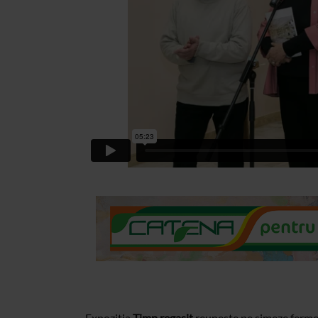
Expozitia
Timp regasit
reuneste pe simeze fermeca