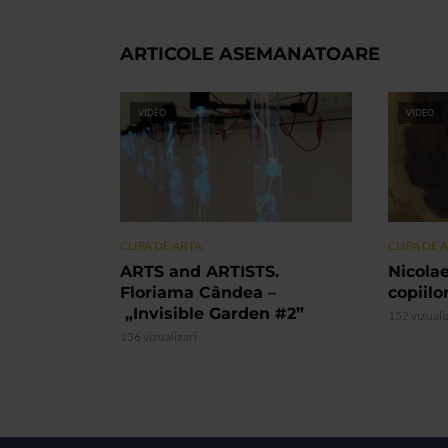
ARTICOLE ASEMANATOARE
VIDEO
VIDEO
CLIPA DE ARTA
CLIPA DE 
ARTS and ARTISTS.
Nicolae
Floriama Cândea –
copiilo
„Invisible Garden #2”
152 vizuali
136 vizualizari