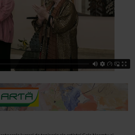
toarele lucrari de tapiserie ale artistei Cela Neamtu si