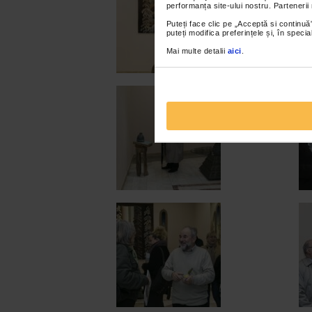
performanța site-ului nostru. Partenerii
Puteți face clic pe „Acceptă si continuă”
puteți modifica preferințele și, în spec
Mai multe detalii
aici
.