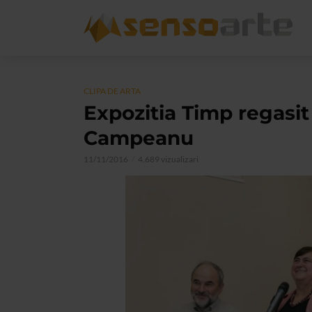
CLIPA DE ARTA
Expozitia Timp regasit
Campeanu
11/11/2016
4.689 vizualizari