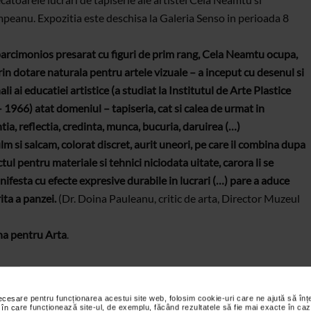
peanu. Expozitia este deschisa la Galeria Senso in perioada 8
parcimonios presarat cu figuri de prim rang, Cela Neamtu ocupa,
prin dotare naturala pentru artele vizuale – a inceput cu desenul si
li ai educatiei artistice (a studiat la Institutul de Arte Plastice
1966) atat domeniul – tapiseria, cat si calea de urmat in
a, reflectia, credinta, munca, bucuria, daruirea (…)
m si salcam, colorat discret, aurit uneori, pe care il combina dupa
ectul pentru materiale si tehnici niciodata uitate, carora li se
nifesta cu efecte expresive durabile in lucrari (…) pare a aduce
ita a panzei.
(Dr. Doina Pauleanu, critic de arta, Director Muzeul
a pentru Arta
.
necesare pentru funcționarea acestui site web, folosim cookie-uri care ne ajută să î
 în care funcționează site-ul, de exemplu, făcând rezultatele să fie mai exacte în caz