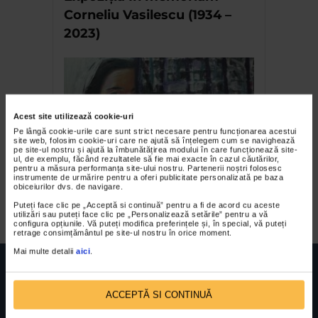
Corneliu Vasilescu (1934 –
2023)
Acest site utilizează cookie-uri
Pe lângă cookie-urile care sunt strict necesare pentru funcționarea acestui
site web, folosim cookie-uri care ne ajută să înțelegem cum se navighează
pe site-ul nostru și ajută la îmbunătățirea modului în care funcționează site-
ul, de exemplu, făcând rezultatele să fie mai exacte în cazul căutărilor,
pentru a măsura performanța site-ului nostru. Partenerii noștri folosesc
Lansarea Nadina Pascariu
instrumente de urmărire pentru a oferi publicitate personalizată pe baza
obiceiurilor dvs. de navigare.
Gallery
Puteți face clic pe „Acceptă si continuă” pentru a fi de acord cu aceste
utilizări sau puteți face clic pe „Personalizează setările” pentru a vă
configura opțiunile. Vă puteți modifica preferințele și, în special, vă puteți
retrage consimțământul pe site-ul nostru în orice moment.
Mai multe detalii
aici
.
ACCEPTĂ SI CONTINUĂ
FUNDATIA FILDAS ART
Nr inreg registrul special: 4 PJ/ 29.01.2013