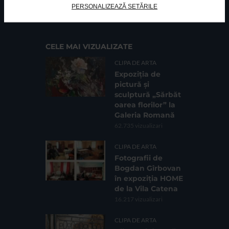
PERSONALIZEAZĂ SETĂRILE
Cod fiscal: 9164384
Sediu social: Str. Delfinului, Nr. 6, parter Bl. 42,
Sc. 4, Ap. 197, Sector 2
CELE MAI VIZUALIZATE
CLIPA DE ARTA
Expoziția de
pictură și
sculptură „Sărbăt
oarea florilor” la
Galeria Romană
62.735 vizualizari
CLIPA DE ARTA
Fotografii de
Bogdan Gîrbovan
în expoziția HOME
de la Vila Catena
16.217 vizualizari
CLIPA DE ARTA