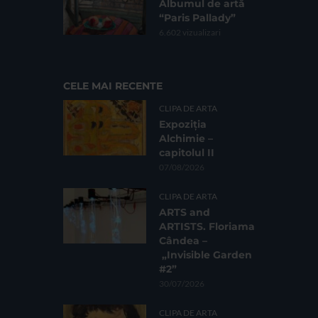
Albumul de artă
“Paris Pallady”
6.602 vizualizari
CELE MAI RECENTE
CLIPA DE ARTA
Expoziția
Alchimie –
capitolul II
07/08/2026
CLIPA DE ARTA
ARTS and
ARTISTS. Floriama
Cândea –
„Invisible Garden
#2”
30/07/2026
CLIPA DE ARTA